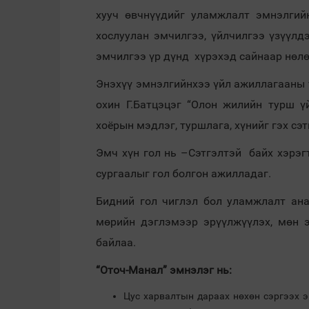
хууч өвчнүүдийг уламжлалт эмнэлгий
хослуулан эмчилгээ, үйлчилгээ үзүүлд
эмчилгээ үр дүнд хүрэхэд сайнаар нөлө
Энэхүү эмнэлгийнхээ үйл ажиллагааны 
охин Г.Батцэцэг “Олон жилийн турш ү
хоёрын мэдлэг, туршлага, хүнийг гэх сэ
Эмч хүн гол нь –Сэтгэлтэй байх хэрэг
сургаалыг гол болгон ажилладаг.
Бидний гол чиглэл бол уламжлалт анаг
мөрийн дэглэмээр эрүүлжүүлэх, мөн 
байлаа.
“Оточ-Манал” эмнэлэг нь:
Цус харвалтын дараах нөхөн сэргээх э