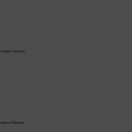
 ихдэх өвчин
газрын бариа