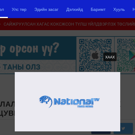
эл
Улс төр
Эдийн засаг
Дэлхийд
Баримт
Хууль
Н
САЙЖРУУЛСАН ХАГАС КОКСЖСОН ТҮЛШ ҮЙЛДВЭРЛЭХ ТӨСЛИЙ
ХААХ
ЛАЛД, ЯМАР ҮНЭЭР, ЯАЖ ЯВАХ
ЦУВРАЛ-1/
0