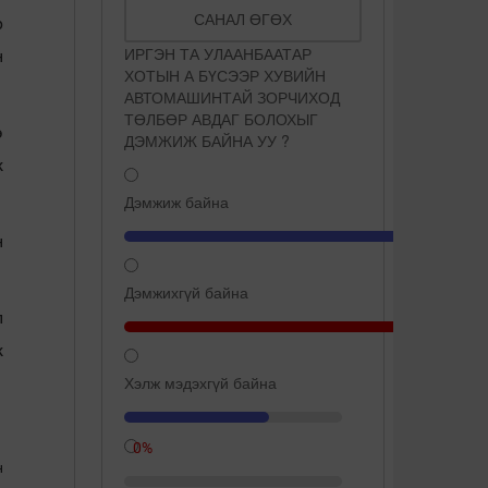
САНАЛ ӨГӨХ
р
ИРГЭН ТА УЛААНБААТАР
н
ХОТЫН А БҮСЭЭР ХУВИЙН
АВТОМАШИНТАЙ ЗОРЧИХОД
ТӨЛБӨР АВДАГ БОЛОХЫГ
э
ДЭМЖИЖ БАЙНА УУ ?
ж
Дэмжиж байна
н
Дэмжихгүй байна
л
ж
Хэлж мэдэхгүй байна
66.7%
0%
н