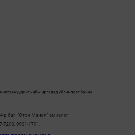
мчилгээнүүдийг хийж иргэдэд үйлчилдэг байна.
4-р баг, "Оточ Манал" эмнэлэг.
7-7290, 9901-1791.