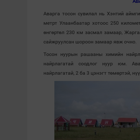
АВ
Аварга тосон сувилал нь Хэнтий аймг
метрт Улаанбаатар хотоос 250 килом
өнгөртөл 230 км засмал замаар, Жарга
сайжруулсан шороон замаар явж очно.
Тосон нуурын рашааны химийн найрла
найрлагатай соодлог нуур юм. Ава
найрлагатай, 2 ба 3 цэнэгт төмөртэй, н