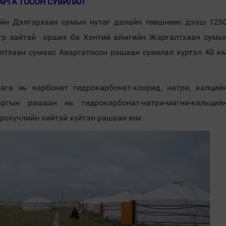
АРГА ТОСОН СУВИЛАЛ
ийн Дэлгэрхаан сумын нутаг далайн төвшнөөс дээш 125
етр зайтай орших ба Хэнтий аймгийн Жаргалтхаан сумы
лтхаан сумаас Аваргатосон рашаан сувилал хүртэл 40 к
га нь карбонат гидрокарбонат-хлорид, натри, калций
ргын рашаан нь гидрокарбонат-натри-магни-кальций
үүрсхүчлийн хийтэй хүйтэн рашаан юм.