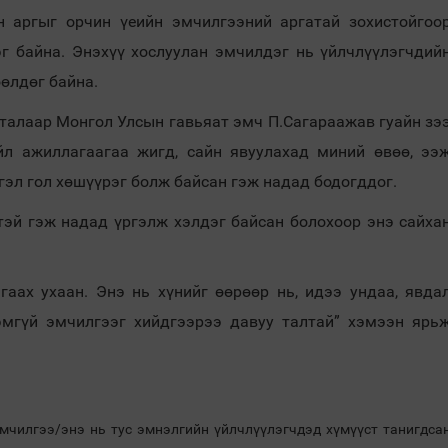
н аргыг орчин үеийн эмчилгээний аргатай зохистойгоо
эг байна. Энэхүү хослуулан эмчилдэг нь үйлчлүүлэгчдий
өлдөг байна.
талаар Монгол Улсын гавьяат эмч П.Сагараажав гуайн зэ
йл ажиллагаагаа жигд, сайн явуулахад миний өвөө, ээ
тгэл гол хөшүүрэг болж байсан гэж надад бодогддог.
тэй гэж надад үргэлж хэлдэг байсан болохоор энэ сайха
аах ухаан. Энэ нь хүнийг өөрөөр нь, идээ ундаа, явда
эмгүй эмчилгээг хийдгээрээ давуу талтай” хэмээн ярь
мчилгээ/энэ нь тус эмнэлгийн үйлчлүүлэгчдэд хүмүүст танигдса