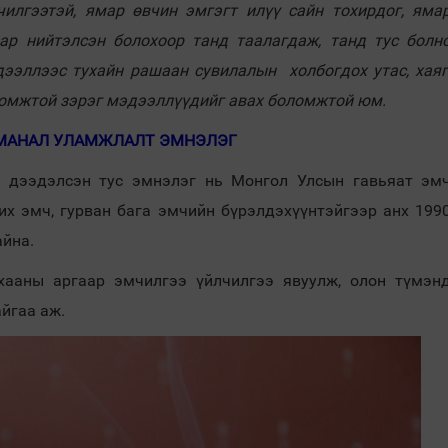
илгээтэй, ямар өвчин эмгэгт илүү сайн тохирдог, яма
аар нийтэлсэн болохоор танд таалагдаж, танд тус болн
дээллээс тухайн рашаан сувилалын холбогдох утас, хаяг
ломжтой зэрэг мэдээллүүдийг авах боломжтой юм.
МАНАЛ УЛАМЖЛАЛТ ЭМНЭЛЭГ
н дээдэлсэн тус эмнэлэг нь Монгол Улсын гавьяат эм
х эмч, гурван бага эмчийн бүрэлдэхүүнтэйгээр анх 199
айна.
хааны аргаар эмчилгээ үйлчилгээ явуулж, олон түмэн
йгаа аж.