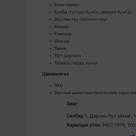
Блок гаргах
Бумба /гулгуур бумба, шивүүрт бумба/
Зүү /ган зүү, соронзон зүү/
Хануур
Самнуур
Шивүүр
Төөнө
УВЧ шарлага
Татлага /нуруу, хүзүү/
Шинжилгээ
ЭХО
Зүрхний цахилгаан бичлэг хийх зэрэг э
Хаяг:
Салбар 1.
Дархан-Уул аймаг, 1
Харилцах утас:
9907-7379, 703