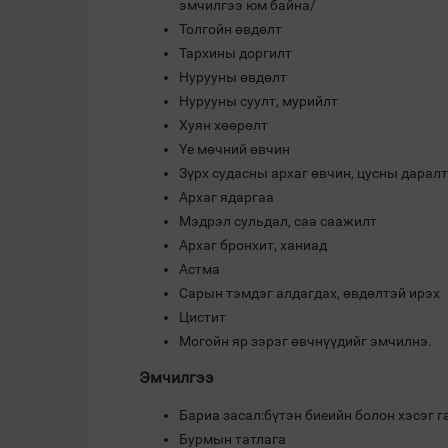
эмчилгээ юм байна/
Толгойн өвдөлт
Тархины доргилт
Нурууны өвдөлт
Нурууны суулт, мурийлт
Хуян хөөрөлт
Үе мөчний өвчин
Зүрх судасны архаг өвчин, цусны даралт
Архаг ядаргаа
Мэдрэл сульдал, саа саажилт
Архаг бронхит, ханиад
Астма
Сарын тэмдэг алдагдах, өвдөлтэй ирэх
Цистит
Могойн яр зэрэг өвчнүүдийг эмчилнэ.
Эмчилгээ
Бариа засал:бүтэн биеийн болон хэсэг 
Бурмын татлага