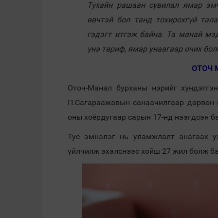
Тухайн рашаан сувилал ямар эмч
өвчтэй бол танд тохирохгүй тал
гэдэгт итгэж байна. Та манай мэ
үнэ тариф, ямар унаагаар очих бо
ОТОЧ 
Оточ-Манал бурханы нэрийг хүндэтгэ
П.Сагараажавын санаачилгаар дөрвөн и
оны хоёрдугаар сарын 17-нд нээгдсэн б
Тус эмнэлэг нь уламжлалт анагаах у
үйлчилж эхэлснээс хойш 27 жил болж ба