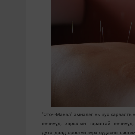
"Оточ-Манал" эмнэлэг нь цус харвалтын
өвчнүүд, харшлын гаралтай өвчнүүд,
дутагдалд ороогүй зүрх судасны систе