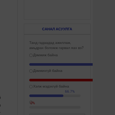
САНАЛ АСУУЛГА
Танд гадаадад ажиллаж,
амьдрах боломж гарвал яах вэ?
Дэмжиж байна
Дэмжихгүй байна
Хэлж мэдэхгүй байна
66.7%
й
0%
ы
г