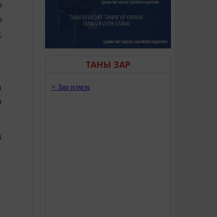
р
о
,
ТАНЫ ЗАР
ч
0
д