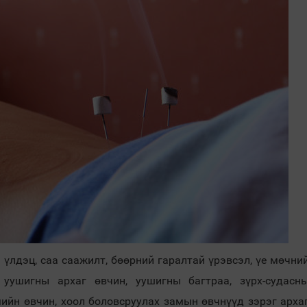
 үлдэц, саа саажилт, бөөрний гаралтай үрэвсэл, үе мөчни
 уушигны архаг өвчин, уушигны багтраа, зүрх-судасн
мийн өвчин, хоол боловсруулах замын өвчнүүд зэрэг арха