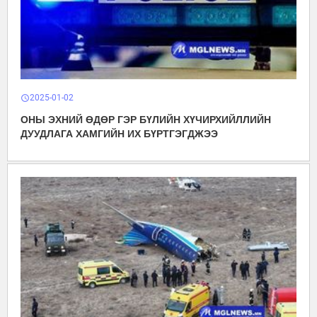
2025-01-02
schedule
ОНЫ ЭХНИЙ ӨДӨР ГЭР БҮЛИЙН ХҮЧИРХИЙЛЛИЙН
ДУУДЛАГА ХАМГИЙН ИХ БҮРТГЭГДЖЭЭ