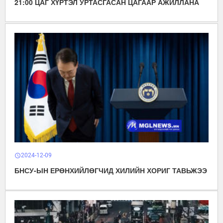
21:00 ЦАГ ХҮРТЭЛ УРТАСГАСАН ЦАГААР АЖИЛЛАНА
2024-12-09
schedule
БНСУ-ЫН ЕРӨНХИЙЛӨГЧИД ХИЛИЙН ХОРИГ ТАВЬЖЭЭ