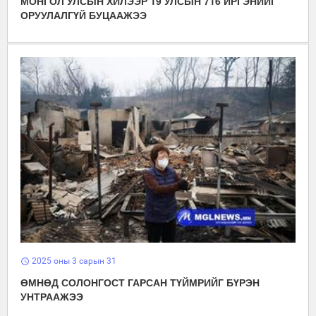
МОНГОЛ УЛСЫН ХИЛЭЭР 19 УЛСЫН 716 ИРГЭНИЙГ
ОРУУЛАЛГҮЙ БУЦААЖЭЭ
2025 оны 3 сарын 31
schedule
ӨМНӨД СОЛОНГОСТ ГАРСАН ТҮЙМРИЙГ БҮРЭН
УНТРААЖЭЭ