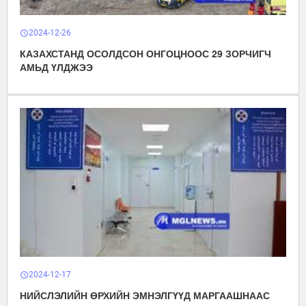
2024-12-26
schedule
КАЗАХСТАНД ОСОЛДСОН ОНГОЦНООС 29 ЗОРЧИГЧ
АМЬД ҮЛДЖЭЭ
2024-12-17
schedule
НИЙСЛЭЛИЙН ӨРХИЙН ЭМНЭЛГҮҮД МАРГААШНААС