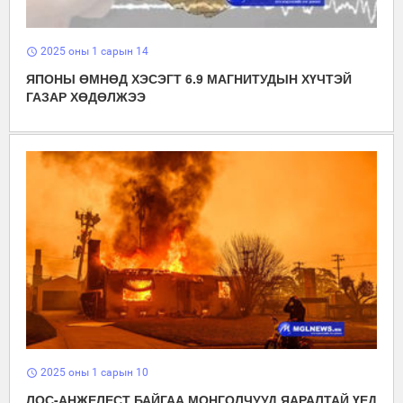
2025 оны 1 сарын 14
schedule
ЯПОНЫ ӨМНӨД ХЭСЭГТ 6.9 МАГНИТУДЫН ХҮЧТЭЙ
ГАЗАР ХӨДӨЛЖЭЭ
2025 оны 1 сарын 10
schedule
ЛОС-АНЖЕЛЕСТ БАЙГАА МОНГОЛЧУУД ЯАРАЛТАЙ ҮЕД