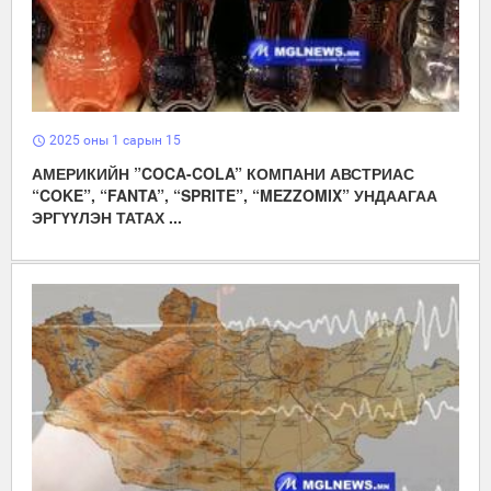
2025 оны 1 сарын 15
schedule
АМЕРИКИЙН ”COCA-COLA” КОМПАНИ АВСТРИАС
“COKE”, “FANTA”, “SPRITE”, “MEZZOMIX” УНДААГАА
ЭРГҮҮЛЭН ТАТАХ ...