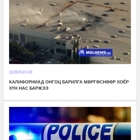
2025-01-03
schedule
КАЛИФОРНИАД ОНГОЦ БАРИЛГА МӨРГӨСНӨӨР ХОЁР
ХҮН НАС БАРЖЭЭ