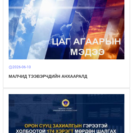
2026-06-10
schedule
МАЛЧИД ТЭЭВЭРЧДИЙН АНХААРАЛД