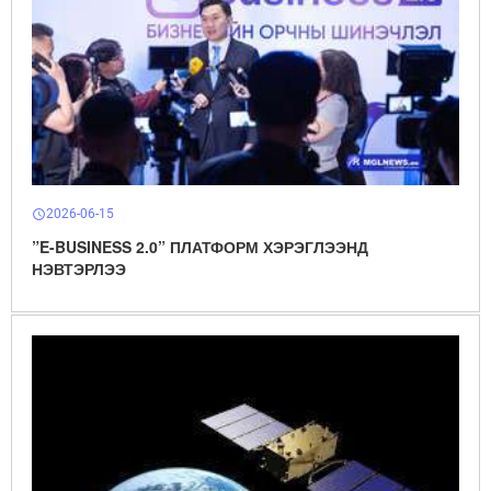
2026-06-15
schedule
”E-BUSINESS 2.0” ПЛАТФОРМ ХЭРЭГЛЭЭНД
НЭВТЭРЛЭЭ