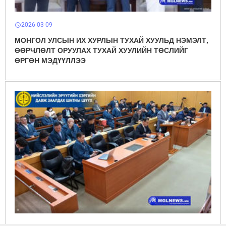
2026-03-09
schedule
МОНГОЛ УЛСЫН ИХ ХУРЛЫН ТУХАЙ ХУУЛЬД НЭМЭЛТ,
ӨӨРЧЛӨЛТ ОРУУЛАХ ТУХАЙ ХУУЛИЙН ТӨСЛИЙГ
ӨРГӨН МЭДҮҮЛЛЭЭ