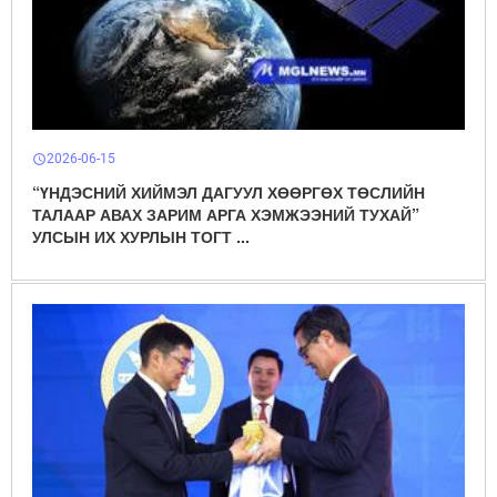
2026-06-15
schedule
“ҮНДЭСНИЙ ХИЙМЭЛ ДАГУУЛ ХӨӨРГӨХ ТӨСЛИЙН
ТАЛААР АВАХ ЗАРИМ АРГА ХЭМЖЭЭНИЙ ТУХАЙ”
УЛСЫН ИХ ХУРЛЫН ТОГТ ...