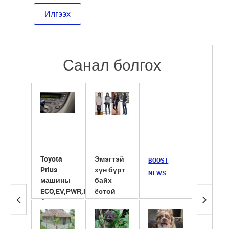
Санал болгох
Toyota
Эмэгтэй
Сүүнд
BOOST
Prius
хүн бүрт
ширхэг
NEWS
машины
байх
ёотон
ECO,EV,PWR,NRL
ёстой
хийж
4 горим
гутлууд
хөөрүү
түлэгд
ба ...