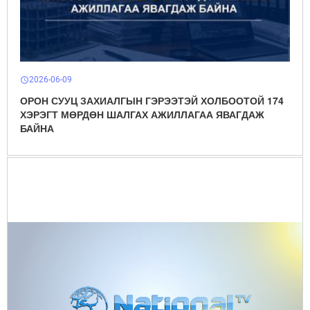
2026-06-09
schedule
ОРОН СУУЦ ЗАХИАЛГЫН ГЭРЭЭТЭЙ ХОЛБООТОЙ 174
ХЭРЭГТ МӨРДӨН ШАЛГАХ АЖИЛЛАГАА ЯВАГДАЖ
БАЙНА