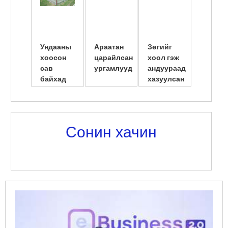
Ундааны
Араатан
Зөгийг
Америк
хоосон
царайлсан
хоол гэж
сав
сав
ургамлууд
андуураад
шилжү
байхад
хазуулсан
суулгу
амьдарчих
нь
эмэгтэ
юм байна
нярайл
л даа
...
Сонин хачин