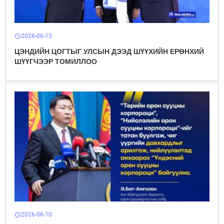
2026-06-15
schedule
ЦЭНДИЙН ЦОГТЫГ УЛСЫН ДЭЭД ШҮҮХИЙН ЕРӨНХИЙ
ШҮҮГЧЭЭР ТОМИЛЛОО
2026-06-10
schedule