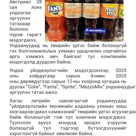
Австриас 28
сая лонх
ундаагаа
эргүүлэн
татахаар
болсноо
пүрэв гарагт
мэдэгджээ.
Ундаануудад нь төмрийн үртэс байж болзошгүй
гэх болгоомжлолын улмаас урьдчилан сэргийлэх
арга хэмжээ авч байгааг тус компанийн
мэдэгдэлд дурдсан байна.
Ундаа үйлдвэрлэгчийн мэдэгдсэнээр, 2025
оны хоёрдугаар сарын 4-нөөс 2025
оны дөрөвдүгээр сарын 12-ны хооронд хугацаа нь
дуусах “Coke”, “Fanta”, “Sprite”, “MezzoMix” ундаануудыг
эргүүлэн татах ажээ.
Хагас литрийн савлагаатай ундаануудад
“үйлдвэрлэлийн техникийн алдааны улмаас маш
хязгаарлагдмал хэмжээний” төмрийн үртэс агуулагда
байж болзошгүйг гэж тус компани мэдэгджээ.
Түүнчлэн эрүүл мэндэд эрсдэл учруулж
болзошгүй тул тэдгээр бүтээгдэхүүнийг
хэрэглэхгүй байхыг зөвлөсөн байна.