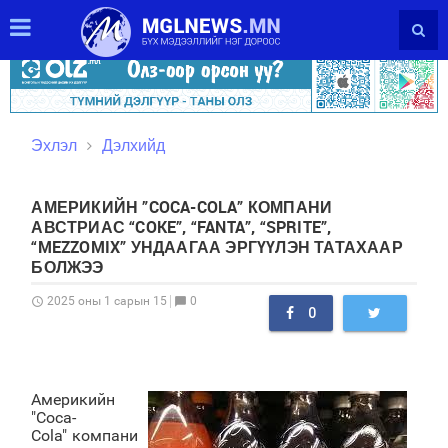
Эхлэл
Дэлхийд
АМЕРИКИЙН ”COCA-COLA” КОМПАНИ
АВСТРИАС “COKE”, “FANTA”, “SPRITE”,
“MEZZOMIX” УНДААГАА ЭРГҮҮЛЭН ТАТАХААР
БОЛЖЭЭ
0
2025 оны 1 сарын 15
schedule
chat_bubble
0
Америкийн
"Coca-
Cola" компани