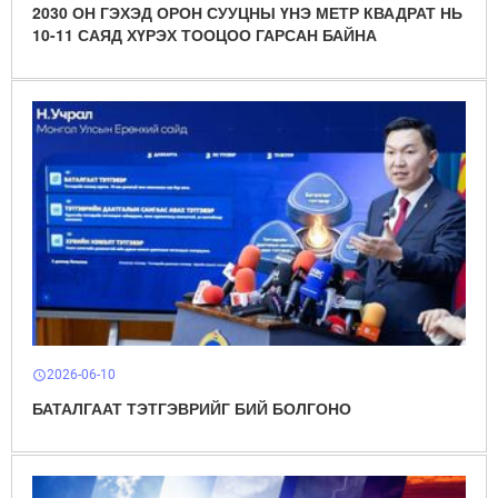
2030 ОН ГЭХЭД ОРОН СУУЦНЫ ҮНЭ МЕТР КВАДРАТ НЬ
10-11 САЯД ХҮРЭХ ТООЦОО ГАРСАН БАЙНА
2026-06-10
schedule
БАТАЛГААТ ТЭТГЭВРИЙГ БИЙ БОЛГОНО