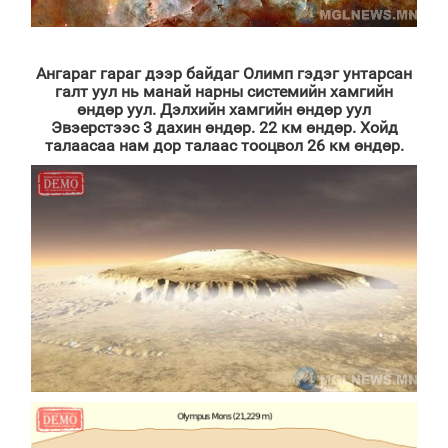
Ангараг гараг дээр байдаг Олимп гэдэг унтарсан
галт уул нь манай нарны системийн хамгийн
өндөр уул. Дэлхийн хамгийн өндөр уул
Эвэерстээс 3 дахин өндөр. 22 км өндөр. Хойд
талаасаа нам дор талаас тооцвол 26 км өндөр.