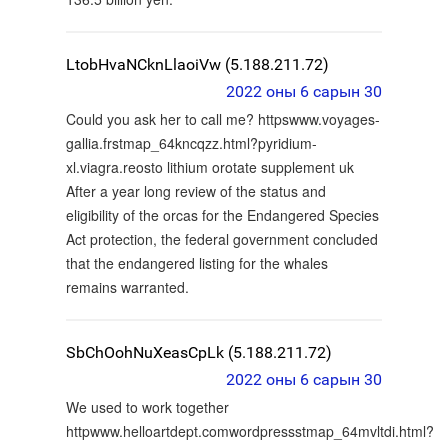
LtobHvaNCknLlaoiVw (5.188.211.72)
2022 оны 6 сарын 30
Could you ask her to call me? httpswww.voyages-
gallia.frstmap_64kncqzz.html?pyridium-
xl.viagra.reosto lithium orotate supplement uk
After a year long review of the status and
eligibility of the orcas for the Endangered Species
Act protection, the federal government concluded
that the endangered listing for the whales
remains warranted.
SbChOohNuXeasCpLk (5.188.211.72)
2022 оны 6 сарын 30
We used to work together
httpwww.helloartdept.comwordpressstmap_64mvltdi.html?