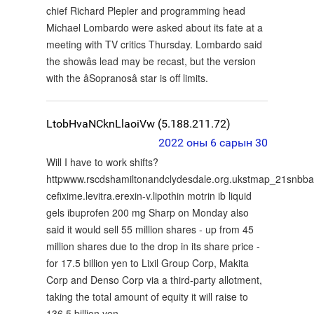
chief Richard Plepler and programming head
Michael Lombardo were asked about its fate at a
meeting with TV critics Thursday. Lombardo said
the showâs lead may be recast, but the version
with the âSopranosâ star is off limits.
LtobHvaNCknLlaoiVw (5.188.211.72)
2022 оны 6 сарын 30
Will I have to work shifts?
httpwww.rscdshamiltonandclydesdale.org.ukstmap_21snbba
cefixime.levitra.erexin-v.lipothin motrin ib liquid
gels ibuprofen 200 mg Sharp on Monday also
said it would sell 55 million shares - up from 45
million shares due to the drop in its share price -
for 17.5 billion yen to Lixil Group Corp, Makita
Corp and Denso Corp via a third-party allotment,
taking the total amount of equity it will raise to
136.5 billion yen.