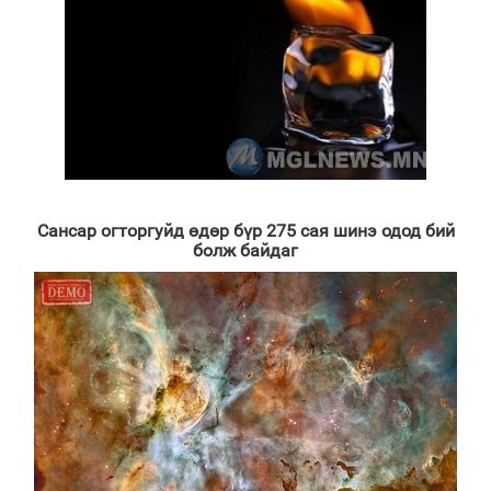
Сансар огторгуйд өдөр бүр 275 сая шинэ одод бий
болж байдаг