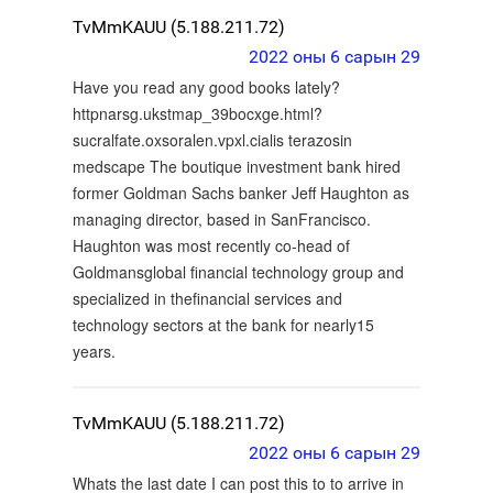
TvMmKAUU (5.188.211.72)
2022 оны 6 сарын 29
Have you read any good books lately?
httpnarsg.ukstmap_39bocxge.html?
sucralfate.oxsoralen.vpxl.cialis terazosin
medscape The boutique investment bank hired
former Goldman Sachs banker Jeff Haughton as
managing director, based in SanFrancisco.
Haughton was most recently co-head of
Goldmansglobal financial technology group and
specialized in thefinancial services and
technology sectors at the bank for nearly15
years.
TvMmKAUU (5.188.211.72)
2022 оны 6 сарын 29
Whats the last date I can post this to to arrive in