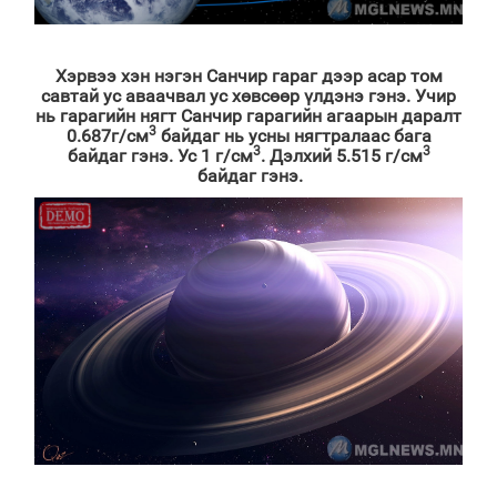
Хэрвээ хэн нэгэн Санчир гараг дээр асар том
савтай ус аваачвал ус хөвсөөр үлдэнэ гэнэ. Учир
нь гарагийн нягт Санчир гарагийн агаарын даралт
3
0.687г/см
байдаг нь усны нягтралаас бага
3
3
байдаг гэнэ. Ус 1 г/см
. Дэлхий 5.515 г/см
байдаг гэнэ.