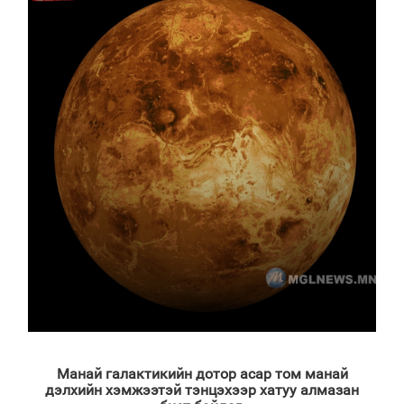
Манай галактикийн дотор асар том манай
дэлхийн хэмжээтэй тэнцэхээр хатуу алмазан