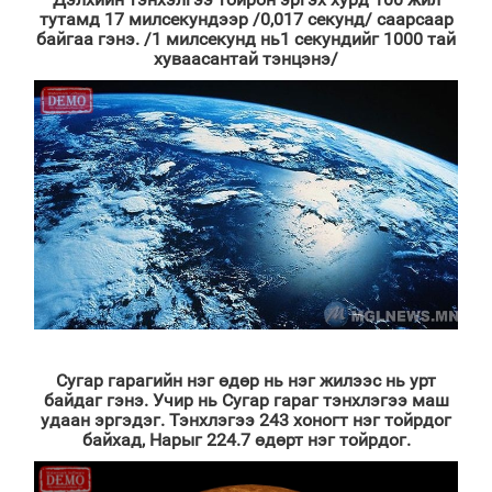
тутамд 17 милсекундээр /0,017 секунд/ саарсаар
байгаа гэнэ. /1 милсекунд нь1 секундийг 1000 тай
хуваасантай тэнцэнэ/
Сугар гарагийн нэг өдөр нь нэг жилээс нь урт
байдаг гэнэ. Учир нь Сугар гараг тэнхлэгээ маш
удаан эргэдэг. Тэнхлэгээ 243 хоногт нэг тойрдог
байхад, Нарыг 224.7 өдөрт нэг тойрдог.