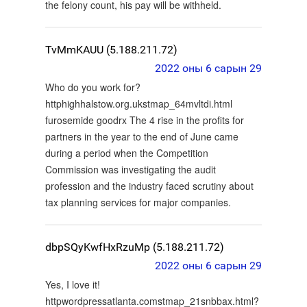
the felony count, his pay will be withheld.
TvMmKAUU (5.188.211.72)
2022 оны 6 сарын 29
Who do you work for?
httphighhalstow.org.ukstmap_64mvltdi.html
furosemide goodrx The 4 rise in the profits for
partners in the year to the end of June came
during a period when the Competition
Commission was investigating the audit
profession and the industry faced scrutiny about
tax planning services for major companies.
dbpSQyKwfHxRzuMp (5.188.211.72)
2022 оны 6 сарын 29
Yes, I love it!
httpwordpressatlanta.comstmap_21snbbax.html?