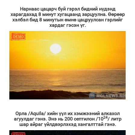
Нарнаас цацарч буй гэрэл бидний нүдэнд
харагдахад 8 минут хугацаанд зарцуулна. Өөрөөр
хэлбэл бид 8 минутын өмнө цацруулсан гэрлийг
хардаг гэсэн үг.
Орла /Aquila/ хийн үүл их хэмжээний алкахол
24
агуулдаг гэнэ. Энэ нь 200 септилон /10
/ литр
шар айраг үйлдвэрлэхэд хангалттай гэнэ.