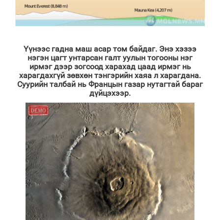
Үүнээс гадна маш асар том байдаг. Энэ хэзээ
нэгэн цагт унтарсан галт уулын тогооны нэг
ирмэг дээр зогсоод харахад цаад ирмэг нь
харагдахгүй зөвхөн тэнгэрийн хаяа л харагдана.
Суурийн талбай нь Францын газар нутагтай бараг
дүйцэхээр.