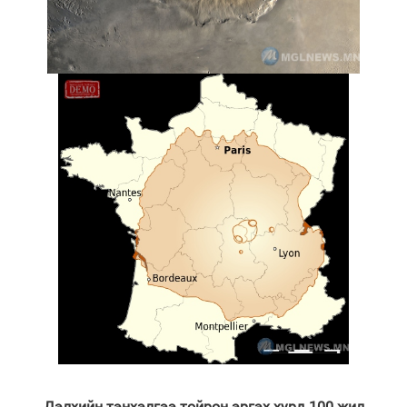
Дэлхийн тэнхэлгээ тойрон эргэх хурд 100 жил