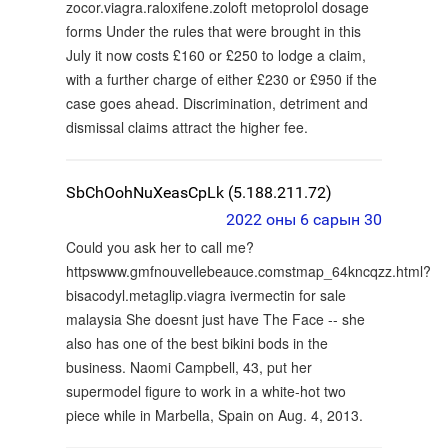
zocor.viagra.raloxifene.zoloft metoprolol dosage
forms Under the rules that were brought in this
July it now costs £160 or £250 to lodge a claim,
with a further charge of either £230 or £950 if the
case goes ahead. Discrimination, detriment and
dismissal claims attract the higher fee.
SbChOohNuXeasCpLk (5.188.211.72)
2022 оны 6 сарын 30
Could you ask her to call me?
httpswww.gmfnouvellebeauce.comstmap_64kncqzz.html?
bisacodyl.metaglip.viagra ivermectin for sale
malaysia She doesnt just have The Face -- she
also has one of the best bikini bods in the
business. Naomi Campbell, 43, put her
supermodel figure to work in a white-hot two
piece while in Marbella, Spain on Aug. 4, 2013.