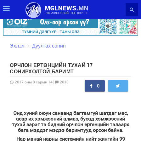
Эхлэл
Дуулгах сонин
ОРЧЛОН ЕРТӨНЦИЙН ТУХАЙ 17
СОНИРХОЛТОЙ БАРИМТ
2010
2017 оны 8 сарын 14
schedule
chat_bubble
0
Энд хүний оюун санаанд багтамгүй шатдаг мөс,
асар их хэмжээний алмаз, бусад хэмжээсний
тухай зэрэг та бидний орчлон ертөнцийн талаарх
бага мэддэг мэдээ баримтууд орсон байна.
Нар манай нарны системийн нийт жингийн 99