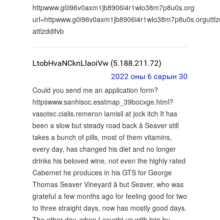
httpwww.g0i96v0axm1jb8906i4r1wlo38m7p8u0s.org
url=httpwww.g0i96v0axm1jb8906i4r1wlo38m7p8u0s.orguttlzd
attlzddifvb
LtobHvaNCknLlaoiVw (5.188.211.72)
2022 оны 6 сарын 30
Could you send me an application form?
httpswww.sanhisoc.esstmap_39bocxge.html?
vasotec.cialis.remeron lamisil at jock itch It has
been a slow but steady road back â Seaver still
takes a bunch of pills, most of them vitamins,
every day, has changed his diet and no longer
drinks his beloved wine, not even the highly rated
Cabernet he produces in his GTS for George
Thomas Seaver Vineyard â but Seaver, who was
grateful a few months ago for feeling good for two
to three straight days, now has mostly good days.
The other day, when I caught up with him by