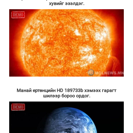
хувийг эзэлдэг.
Манай ертөнцийн HD 189733b хэмээх гарагт
шилээр бороо ордог.