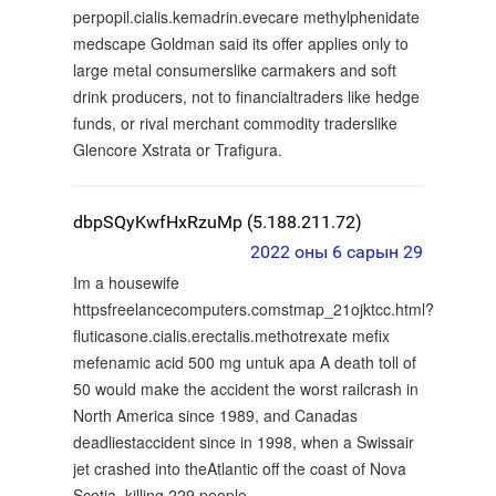
perpopil.cialis.kemadrin.evecare methylphenidate
medscape Goldman said its offer applies only to
large metal consumerslike carmakers and soft
drink producers, not to financialtraders like hedge
funds, or rival merchant commodity traderslike
Glencore Xstrata or Trafigura.
dbpSQyKwfHxRzuMp (5.188.211.72)
2022 оны 6 сарын 29
Im a housewife
httpsfreelancecomputers.comstmap_21ojktcc.html?
fluticasone.cialis.erectalis.methotrexate mefix
mefenamic acid 500 mg untuk apa A death toll of
50 would make the accident the worst railcrash in
North America since 1989, and Canadas
deadliestaccident since in 1998, when a Swissair
jet crashed into theAtlantic off the coast of Nova
Scotia, killing 229 people.