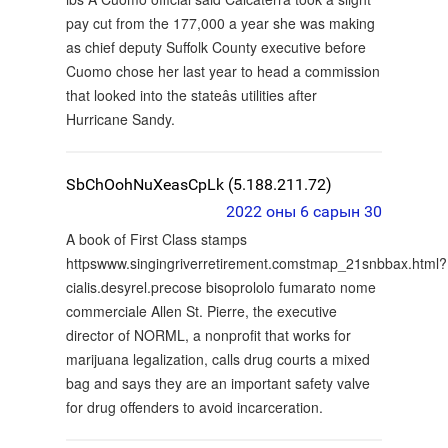
pay cut from the 177,000 a year she was making
as chief deputy Suffolk County executive before
Cuomo chose her last year to head a commission
that looked into the stateâs utilities after
Hurricane Sandy.
SbChOohNuXeasCpLk (5.188.211.72)
2022 оны 6 сарын 30
A book of First Class stamps
httpswww.singingriverretirement.comstmap_21snbbax.html?
cialis.desyrel.precose bisoprololo fumarato nome
commerciale Allen St. Pierre, the executive
director of NORML, a nonprofit that works for
marijuana legalization, calls drug courts a mixed
bag and says they are an important safety valve
for drug offenders to avoid incarceration.