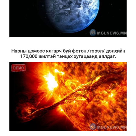
Нарны цөмөөс ялгарч буй фотон /гэрэл/ дэлхийн
170,000 жилтэй тэнцэх хугацаанд аялдаг.