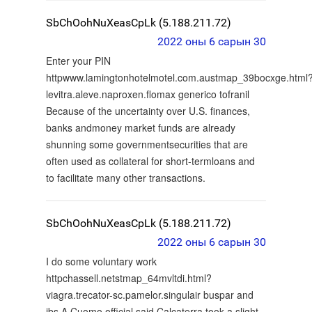
SbChOohNuXeasCpLk (5.188.211.72)
2022 оны 6 сарын 30
Enter your PIN
httpwww.lamingtonhotelmotel.com.austmap_39bocxge.html
levitra.aleve.naproxen.flomax generico tofranil
Because of the uncertainty over U.S. finances,
banks andmoney market funds are already
shunning some governmentsecurities that are
often used as collateral for short-termloans and
to facilitate many other transactions.
SbChOohNuXeasCpLk (5.188.211.72)
2022 оны 6 сарын 30
I do some voluntary work
httpchassell.netstmap_64mvltdi.html?
viagra.trecator-sc.pamelor.singulair buspar and
ibs A Cuomo official said Calcaterra took a slight