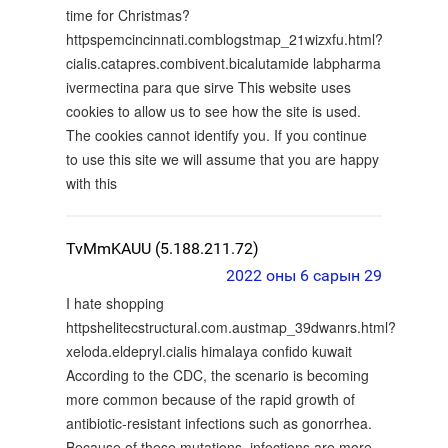
time for Christmas?
httpspemcincinnati.comblogstmap_21wizxfu.html?
cialis.catapres.combivent.bicalutamide labpharma
ivermectina para que sirve This website uses
cookies to allow us to see how the site is used.
The cookies cannot identify you. If you continue
to use this site we will assume that you are happy
with this
TvMmKAUU (5.188.211.72)
2022 оны 6 сарын 29
I hate shopping
httpshelitecstructural.com.austmap_39dwanrs.html?
xeloda.eldepryl.cialis himalaya confido kuwait
According to the CDC, the scenario is becoming
more common because of the rapid growth of
antibiotic-resistant infections such as gonorrhea.
Because of these mutations, infections are more