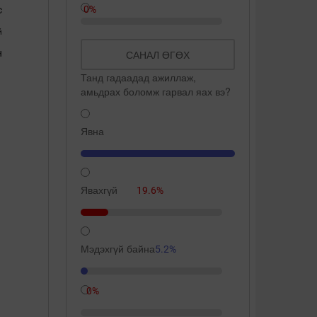
с
0%
й
н
САНАЛ ӨГӨХ
Танд гадаадад ажиллаж,
амьдрах боломж гарвал яах вэ?
Явна
109.3%
Явахгүй
19.6%
Мэдэхгүй байна
5.2%
0%