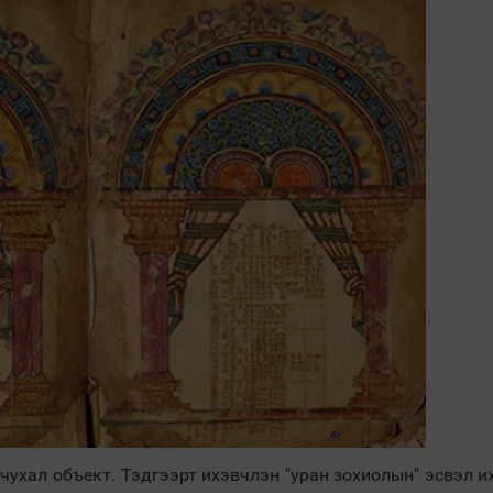
чухал объект. Тэдгээрт ихэвчлэн "уран зохиолын" эсвэл и