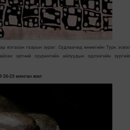
ар ялгасан газрын зураг. Судлаачид өнөөгийн Турк эсвэ
айсан эртний суурингийн айлуудын эдлэнгийн зургий
Ө 26-23 мянган жил