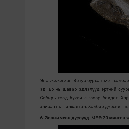
Энэ жижигхэн Венус бурхан мэт хэлбэр
эд. Ер нь шавар эдлэлүүд эртний суур
Сибирь гээд бүхий л газар байдаг. Ха
хийсэн нь гайхалтай. Хэлбэр дүрсийг н
6. Зааны ясан дүрсүүд. МЭӨ 30 мянган ж