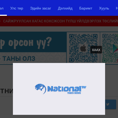
эл
Улс төр
Эдийн засаг
Дэлхийд
Баримт
Хууль
Н
САЙЖРУУЛСАН ХАГАС КОКСЖСОН ТҮЛШ ҮЙЛДВЭРЛЭХ ТӨСЛИЙ
ХААХ
ТНИЙ 10 БҮТЭЭЛ /ОЛДВОР/
0