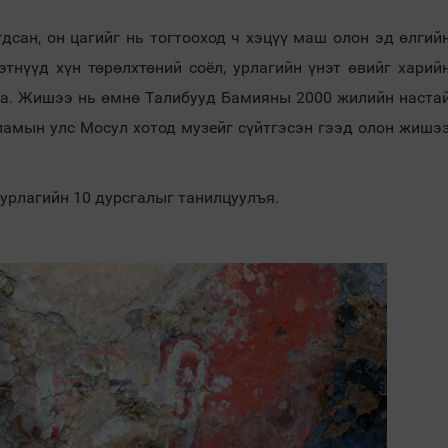
дсан, он цагийг нь тогтооход ч хэцүү маш олон эд өлгий
тнүүд хүн төрөлхтөний соёл, урлагийн үнэт өвийг харий
а. Жишээ нь өмнө Талибууд Бамияны 2000 жилийн наста
ламын улс Мосул хотод музейг сүйтгэсэн гээд олон жишэ
 урлагийн 10 дурсгалыг танилцуулъя.