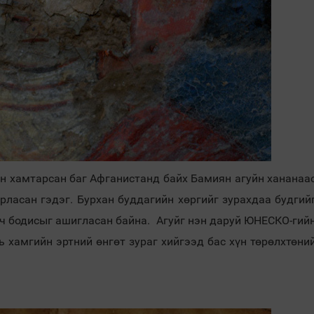
йн хамтарсан баг Афганистанд байх Бамиян агуйн хананаа
ярласан гэдэг. Бурхан буддагийн хөргийг зурахдаа будгий
гч бодисыг ашигласан байна. Агуйг нэн даруй ЮНЕСКО-гий
ь хамгийн эртний өнгөт зураг хийгээд бас хүн төрөлхтөни