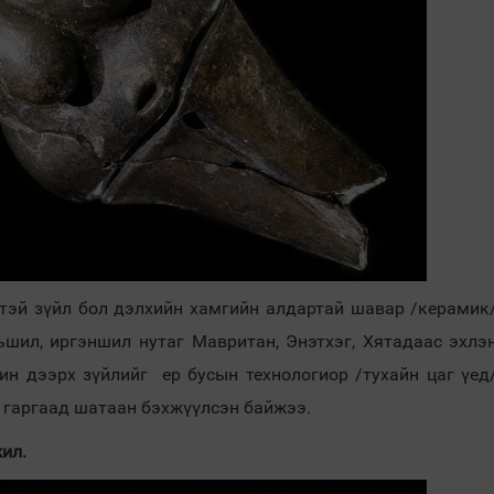
тэй зүйл бол дэлхийн хамгийн алдартай шавар /керамик
ьшил, иргэншил нутаг Мавритан, Энэтхэг, Хятадаас эхлэ
рин дээрх зүйлийг ер бусын технологиор /тухайн цаг үед
ь гаргаад шатаан бэхжүүлсэн байжээ.
ил.