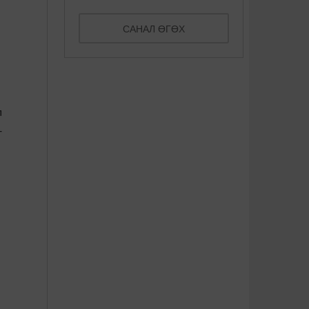
САНАЛ ӨГӨХ
л
г