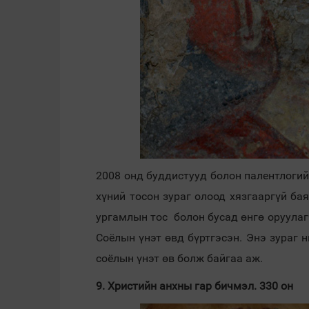
2008 онд буддистууд болон палентлоги
хүний тосон зураг олоод хязгааргүй ба
ургамлын тос болон бусад өнгө оруула
Соёлын үнэт өвд бүртгэсэн. Энэ зураг н
соёлын үнэт өв болж байгаа аж.
9. Христийн анхны гар бичмэл. 330 он