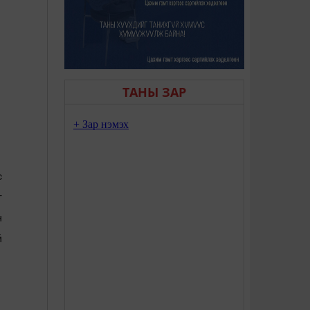
ТАНЫ ЗАР
с
г
н
й