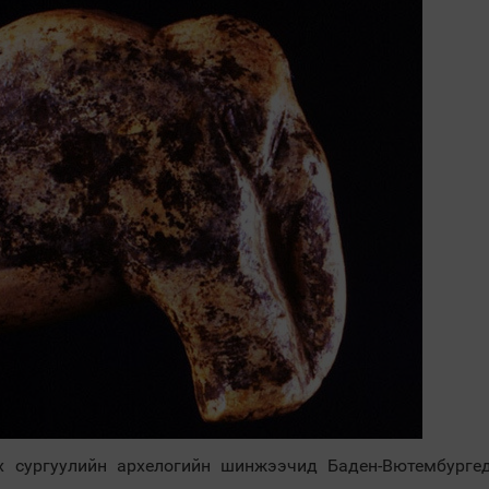
 сургуулийн архелогийн шинжээчид Баден-Вютембурге