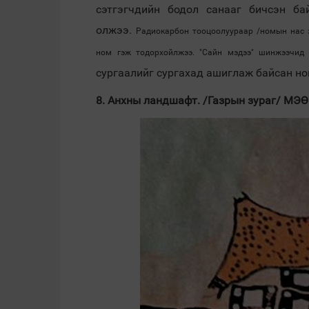
сэтгэгчдийн бодол санааг бичсэн б
олжээ.
Радиокарбон
тооцоолуураар /номын нас з
ном гэж тодорхойлжээ. "Сайн мэдээ" шинжээч
сургаалийг сургахад ашиглаж байсан но
8. Анхны ландшафт. /Газрын зураг/ МЭӨ