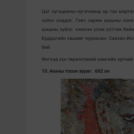
Цаг хугацааны нугачаанд ор тас мартаг
зүйлс олддог. Гэвч зарим шашны хэнээ
шашны зүйлс хэмээн үзэж устгаж байн
Буддагийн хөшөөг нураасан. Саяхан Ис
бий.
Ингээд хүн төрөлхтөний хамгийн эртний
10. Анхны тосон зураг. 662 он