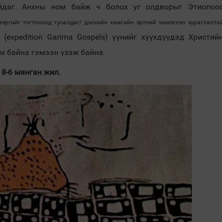
айдаг. Анхны ном байж ч болох уг олдворыг Этиопоо
эргийг тогтооход тусалдаг/ дэлхийн хамгийн эртний чимэглэл зураглалта
(expedition Garima Gospels) үүнийг хүүхдүүдэд Христий
ид
м байна гэмээн үзэж байна.
 8-6 мянган жил.