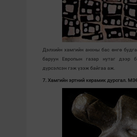
Дэлхийн хамгийн анхны бас өнгө будга
баруун Европын газар нутаг дээр б
дүрсэлсэн гэж үзэж байгаа аж.
7. Хамгийн эртний керамик дурсгал. МЭ