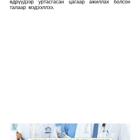
өдрүүдээр
уртасгасан цагаар ажилла
х болсон
талаар мэдээллээ.