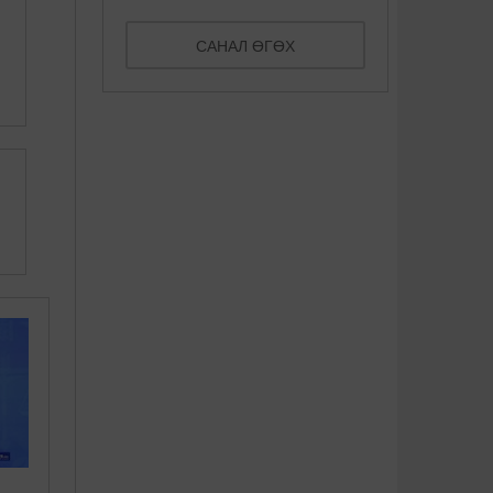
Америкт сав шилжүүлэн
Дэлхийн хамгийн ер бусын
суулгуулсан эмэгтэй
15 шөл
САНАЛ ӨГӨХ
нярайлжэ ...