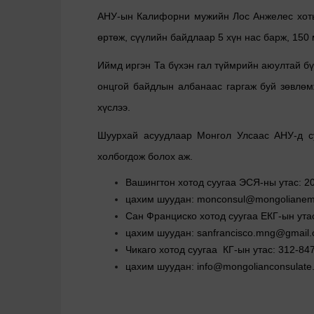
АНУ-ын Калифорни мужийн Лос Анжелес хоты
өртөж, сүүлийн байдлаар 5 хүн нас барж, 150
Иймд иргэн Та бүхэн гал түймрийн аюултай бүс
онцгой байдлын албанаас гаргаж буй зөвлөм
хүслээ.
Шуурхай асуудлаар Монгол Улсаас АНУ-д су
холбогдож болох аж.
Вашингтон хотод суугаа ЭСЯ-ны утас: 2
цахим шуудан: monconsul@mongolianem
Сан Франциско хотод суугаа ЕКГ-ын ута
цахим шуудан: sanfrancisco.mng@gmail
Чикаго хотод суугаа КГ-ын утас: 312-84
цахим шуудан: info@mongolianconsulate