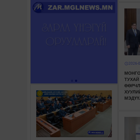
2026-
schedule
МОНГО
ТУХАЙ
ӨӨРЧЛ
ХУУЛИ
МЭДҮҮ