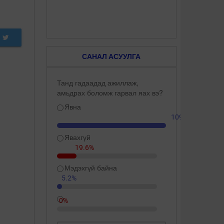
САНАЛ АСУУЛГА
Танд гадаадад ажиллаж,
амьдрах боломж гарвал яах вэ?
Явна
109.3%
Явахгүй
19.6%
Мэдэхгүй байна
5.2%
0%