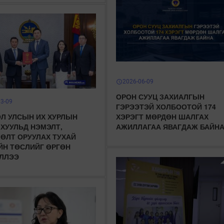
2026-06-09
schedule
ОРОН СУУЦ ЗАХИАЛГЫН
03-09
ГЭРЭЭТЭЙ ХОЛБООТОЙ 174
Л УЛСЫН ИХ ХУРЛЫН
ХЭРЭГТ МӨРДӨН ШАЛГАХ
 ХУУЛЬД НЭМЭЛТ,
АЖИЛЛАГАА ЯВАГДАЖ БАЙН
ӨЛТ ОРУУЛАХ ТУХАЙ
ЙН ТӨСЛИЙГ ӨРГӨН
ЛЛЭЭ