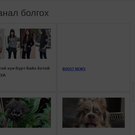
анал болгох
тэй хүн бүрт байх ёстой
BOOST NEWS
ууд