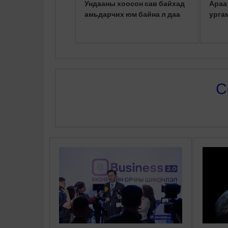
Ундааны хоосон сав байхад
Араа
амьдарчих юм байна л даа
урга
С