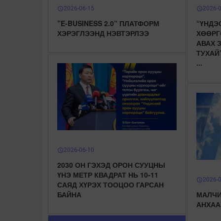
2026-06-15
2026-
schedule
schedule
”E-BUSINESS 2.0” ПЛАТФОРМ
“ҮНДЭ
ХЭРЭГЛЭЭНД НЭВТЭРЛЭЭ
ХӨӨРГ
АВАХ 
ТУХАЙ
...
2026-06-10
schedule
2030 ОН ГЭХЭД ОРОН СУУЦНЫ
ҮНЭ МЕТР КВАДРАТ НЬ 10-11
2026-
schedule
САЯД ХҮРЭХ ТООЦОО ГАРСАН
БАЙНА
МАЛЧИ
АНХАА