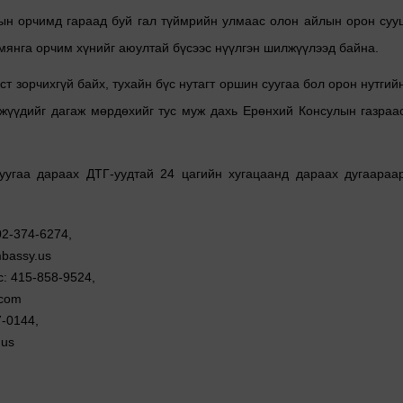
н орчимд гараад буй гал түймрийн улмаас олон айлын орон суу
 мянга орчим хүнийг аюултай бүсээс нүүлгэн шилжүүлээд байна.
т зорчихгүй байх, тухайн бүс нутагт оршин суугаа бол орон нутгий
жүүдийг дагаж мөрдөхийг тус муж дахь Ерөнхий Консулын газраа
угаа дараах ДТГ-уудтай 24 цагийн хугацаанд дараах дугаараа
02-374-6274,
bassy.us
с: 415-858-9524,
.com
7-0144,
.us