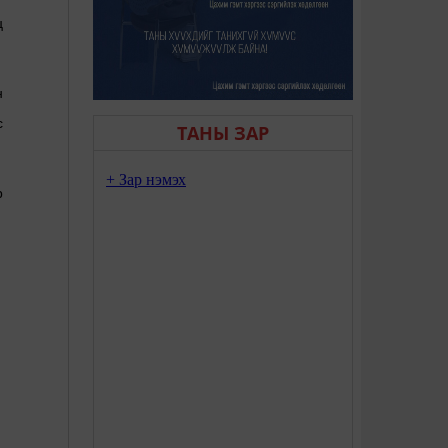
ц
н
с
ТАНЫ ЗАР
р