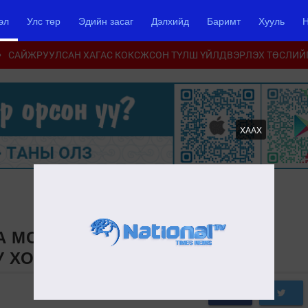
эл
Улс төр
Эдийн засаг
Дэлхийд
Баримт
Хууль
Н
САЙЖРУУЛСАН ХАГАС КОКСЖСОН ТҮЛШ ҮЙЛДВЭРЛЭХ ТӨСЛИЙ
ХААХ
А МОНГОЛЧУУД ЯАРАЛТАЙ ҮЕД
УУ ХОЛБОГДООРОЙ
0