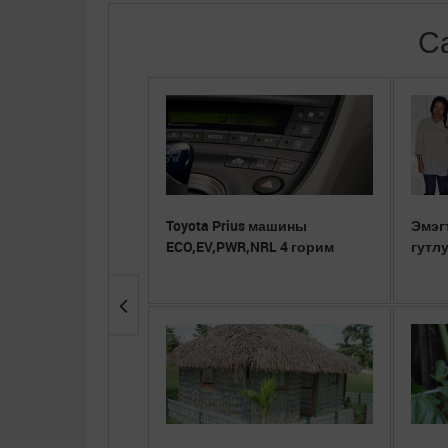
С
Toyota Prius машины
Эмэг
ECO,EV,PWR,NRL 4 горим
гутл