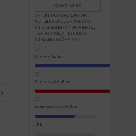
САНАЛ ӨГӨХ
ИРГЭН ТА УЛААНБААТАР
ХОТЫН А БҮСЭЭР ХУВИЙН
АВТОМАШИНТАЙ ЗОРЧИХОД
ТӨЛБӨР АВДАГ БОЛОХЫГ
ДЭМЖИЖ БАЙНА УУ ?
Дэмжиж байна
Сүүнд ширхэг ёотон хийж
Дэлхийн хамгийн цэнгэг
хөөрүүлбэл түлэгдэхгүй ба
устай өвөрмөц газрууд
...
Дэмжихгүй байна
Хэлж мэдэхгүй байна
66.7%
0%