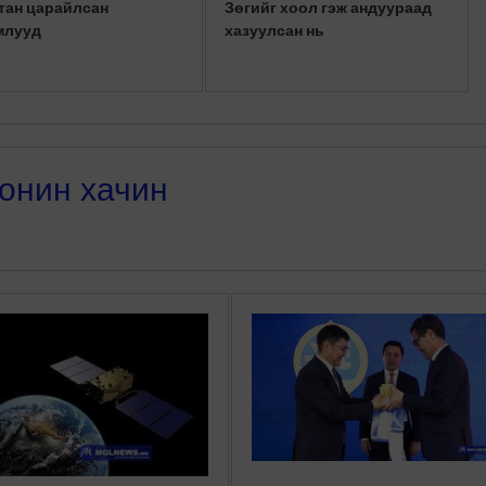
тан царайлсан
Зөгийг хоол гэж андуураад
млууд
хазуулсан нь
онин хачин