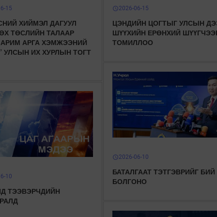
06-15
2026-06-15
schedule
СНИЙ ХИЙМЭЛ ДАГУУЛ
ЦЭНДИЙН ЦОГТЫГ УЛСЫН ДЭ
ӨХ ТӨСЛИЙН ТАЛААР
ШҮҮХИЙН ЕРӨНХИЙ ШҮҮГЧЭЭ
ЗАРИМ АРГА ХЭМЖЭЭНИЙ
ТОМИЛЛОО
” УЛСЫН ИХ ХУРЛЫН ТОГТ
2026-06-10
schedule
БАТАЛГААТ ТЭТГЭВРИЙГ БИЙ
06-10
БОЛГОНО
Д ТЭЭВЭРЧДИЙН
РАЛД