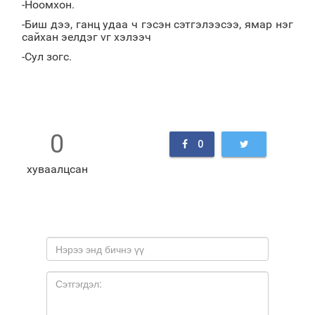
-Ноомхон.
-Биш дээ, ганц удаа ч гэсэн сэтгэлээсээ, ямар нэг
сайхан эелдэг vг хэлээч
-Сул зогс.
0
0
хуваалцсан