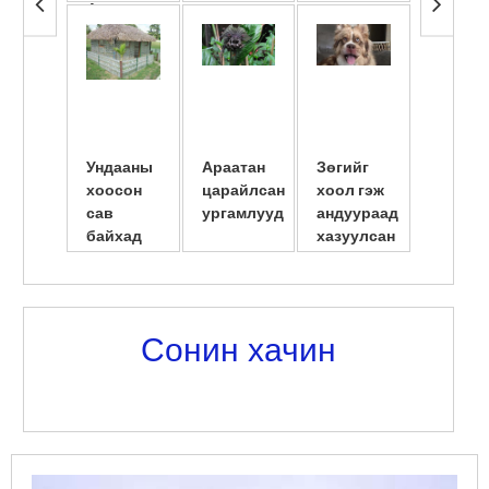
4 горим
гутлууд
хөөрүү
түлэгд
ба ...
Ундааны
Араатан
Зөгийг
Америк
хоосон
царайлсан
хоол гэж
сав
сав
ургамлууд
андуураад
шилжү
байхад
хазуулсан
суулгу
амьдарчих
нь
эмэгтэ
юм байна
нярайл
л даа
...
Сонин хачин