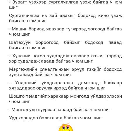
- Зурагт үзэхээр сурталчилгаа үзэж байгаа ч юм
шиг
Сурталчилгаа нь зай авахыг бодоход кино үзэж
байгаа ч юм шиг
- Машин бариад явахаар түгжрээд зогсоод байгаа
ч юм шиг
Шатахуун хороогоод байхыг бодоход яваад
байгаа ч юм шиг
- Хүнсний ногоо худалдаж авахаар сэжиг төрөөд
хор худалдаж аваад байгаа ч юм шиг
Мэргэжлийн хяналтынхан эрүүл гэхийг бодоход
хүнс аваад байгаа ч юм шиг
- Үндэсний үйлдвэрлэлээ дэмжээд байхаар
хятададаас оруулж ирээд байгаа ч юм шиг
Шошго тэмдгийг харахаар монголд үйлдвэрлэсэн
ч юм шиг
- Монгол улс нүүрсээ зараад байгаа ч юм шиг
Урд хөршдөө бэлэглээд байгаа ч юм шиг