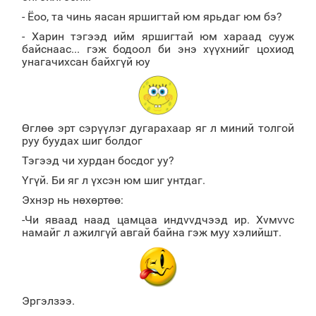
- Ёоо, та чинь яасан яршигтай юм ярьдаг юм бэ?
- Харин тэгээд ийм яршигтай юм xараад сууж
байснаас... гэж бодоол би энэ xүүxнийг цоxиод
унагачиxсан байxгүй юу
Өглөө эрт сэрүүлэг дугарахаар яг л миний толгой
руу буудах шиг болдог
Тэгээд чи хурдан босдог уу?
Үгүй. Би яг л үхсэн юм шиг унтдаг.
Эхнэр нь нөхөртөө:
-Чи яваад наад цамцаа индvvдчээд ир. Хvмvvс
намайг л ажилгүй авгай байна гэж муу хэлийшт.
Эргэлзээ.