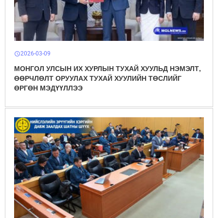
2026-03-09
schedule
МОНГОЛ УЛСЫН ИХ ХУРЛЫН ТУХАЙ ХУУЛЬД НЭМЭЛТ,
ӨӨРЧЛӨЛТ ОРУУЛАХ ТУХАЙ ХУУЛИЙН ТӨСЛИЙГ
ӨРГӨН МЭДҮҮЛЛЭЭ