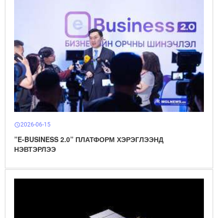
2026-06-15
schedule
”E-BUSINESS 2.0” ПЛАТФОРМ ХЭРЭГЛЭЭНД
НЭВТЭРЛЭЭ