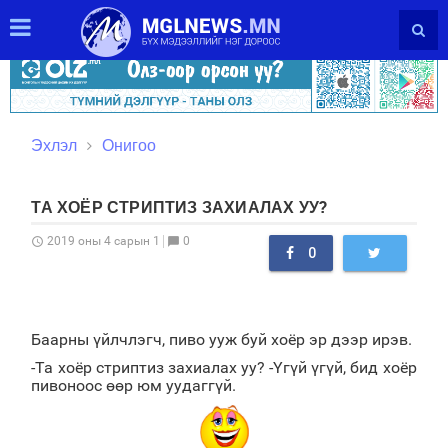
Эхлэл
Онигоо
ТА ХОЁР СТРИПТИЗ ЗАХИАЛАХ УУ?
0
2019 оны 4 сарын 1
schedule
chat_bubble
0
Баарны үйлчлэгч, пиво ууж буй хоёр эр дээр ирэв.
-Та хоёр стриптиз захиалах уу? -Үгүй үгүй, бид хоёр
пивоноос өөр юм уудаггүй.