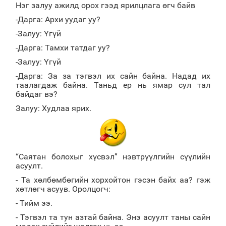
Нэг залуу ажилд орох гээд ярилцлага өгч байв
-Дарга: Архи уудаг уу?
-Залуу: Үгүй
-Дарга: Тамхи татдаг уу?
-Залуу: Үгүй
-Дарга: За за тэгвэл их сайн байна. Надад их
таалагдаж байна. Таньд ер нь ямар сул тал
байдаг вэ?
Залуу: Худлаа ярих.
“Саятан болохыг хүсвэл” нэвтрүүлгийн сүүлийн
асуулт.
- Та хөлбөмбөгийн хорхойтон гэсэн байх аа? гэж
хөтлөгч асуув. Оролцогч:
- Тийм ээ.
- Тэгвэл та тун азтай байна. Энэ асуулт таны сайн