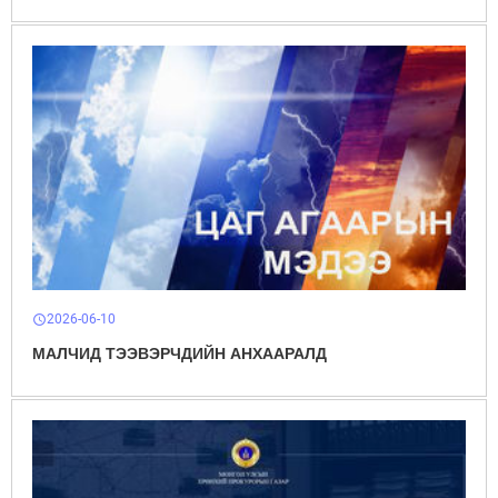
2026-06-10
schedule
МАЛЧИД ТЭЭВЭРЧДИЙН АНХААРАЛД