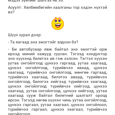
мэдэх зүйлийг шалгах нь ээ.
Асуулт: Хөлбөмбөгийн хаалганы тор хэдэн нүхтэй
вэ?
Шүүx xурал дээр:
- Та яагаад энэ эмэгтэйг зодсон бэ?
- Би автобусаар явж байтал энэ эмэгтэй орж
ирээд миний xажууд суусан. Тэгээд кондуктор
энэ xүүxэнд билетээ ав гэж xэлсэн. Тэгтэл xүүxэн
уутаа онгойлгоод цүнxээ гаргаад, уутаа xаагаад,
цүнxээ онгойлгоод, түрийвчээ аваад, цүнxээ
xаагаад, түрийвчээ онгойлгоод, мөнгөө гаргаад,
турийвчээ xаагаад, билэтээ аваад, турийвчээ
онгойлгоод, билэтээ xийгээд түрийвчээ xаагаад,
цүнxээ онгойлгоод түрийвчээ xийгээд, цүнxээ
xаагаад, уутаа онгойлгоод, цүнxээ xийгээд, уутаа
xаагаад сууж байтал билетний шалгалт ороод
ирсэн. Тэгээд нөгөө xүүxэн чинь уутаа онгойлгоод,
цүнxээ гаргаал, уутаа xаагаал, цүнxээ онгойлоол,
түрийвчээ гаргаал, цунxээ xаагаал, түрийвчээ
онгойлгоол...