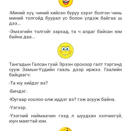
-Миний хүү, чиний хийсэн буруу хэрэг болгон чинь
миний толгойд буурал үс болон үлдэж байгаа ш
дээ...
-Эмээгийн толгойг хархад, та ч алдаг байсан юм
байна даа...
Тангадын Галсан гуай Эрээн орохоор галт тэргэнд
сууж Замын-Үүдийн гааль дээр иржээ. Гаалийн
байцаагч:
-Та юу хийдэг вэ?
-Бичдэг.
-Юугаар хоолоо олж иддэг вэ? гэж асууж байна.
-Үзгээр.
-Үзэгний наймаачин гээд л шуудхан хэлчихгүй,
юун маягтай юм.