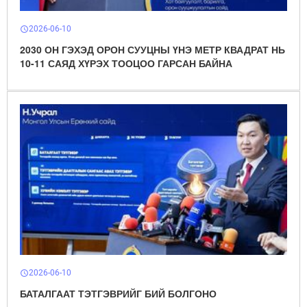
2026-06-10
schedule
2030 ОН ГЭХЭД ОРОН СУУЦНЫ ҮНЭ МЕТР КВАДРАТ НЬ
10-11 САЯД ХҮРЭХ ТООЦОО ГАРСАН БАЙНА
2026-06-10
schedule
БАТАЛГААТ ТЭТГЭВРИЙГ БИЙ БОЛГОНО