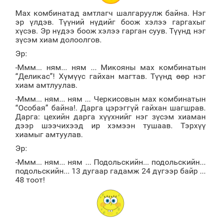
Мах комбинатад амтлагч шалгаруулж байна. Нэг
эр үлдэв. Түүний нүдийг боож хэлээ гаргахыг
хүсэв. Эр нүдээ боож хэлээ гарган суув. Түүнд нэг
зүсэм хиам долоолгов.
Эр:
-Ммм... ням... ням ... Микояны мах комбинатын
“Деликас”! Хүмүүс гайхан магтав. Түүнд өөр нэг
хиам амтлуулав.
-Ммм... ням... ням ... Черкисовын мах комбинатын
“Особая” байна!. Дарга цэрэггүй гайхан шагшрав.
Дарга: цехийн дарга хүүхнийг нэг зүсэм хиаман
дээр шээчихээд ир хэмээн тушаав. Тэрхүү
хиамыг амтуулав.
Эр:
-Ммм... ням... ням ... Подольскийн... подольскийн...
подольскийн... 13 дугаар гадамж 24 дүгээр байр ...
48 тоот!