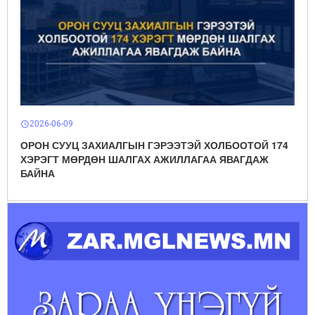
2026-06-09
schedule
ОРОН СУУЦ ЗАХИАЛГЫН ГЭРЭЭТЭЙ ХОЛБООТОЙ 174
ХЭРЭГТ МӨРДӨН ШАЛГАХ АЖИЛЛАГАА ЯВАГДАЖ
БАЙНА