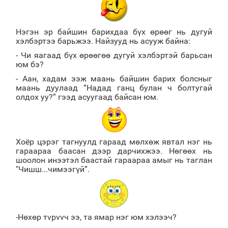
Нэгэн эр байшин барихдаа бүх өрөөг нь дугуй
хэлбэртээ барьжээ. Найзууд нь асууж байна:
- Чи яагаад бүх өрөөгөө дугуй хэлбэртэй барьсан
юм бэ?
- Аан, хадам ээж маань байшин барих болсныг
маань дуулаад “Надад ганц булан ч болтугай
олдох уу?” гээд асуугаад байсан юм.
Хоёр цэрэг тагнуулд гараад мөлхөж явтал нэг нь
гараараа баасан дээр дарчихжээ. Нөгөөх нь
шоолон инээтэл баастай гараараа амыг нь таглан
"Чишш...чимээгүй”.
-Нөхөр тvрvvч ээ, та ямар нэг юм хэлээч?