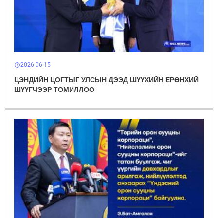
2026-06-15
schedule
ЦЭНДИЙН ЦОГТЫГ УЛСЫН ДЭЭД ШҮҮХИЙН ЕРӨНХИЙ
ШҮҮГЧЭЭР ТОМИЛЛОО