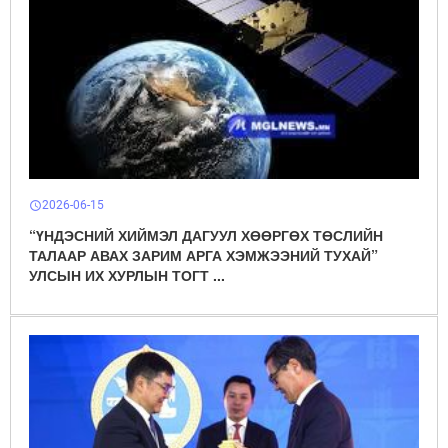
2026-06-15
schedule
“ҮНДЭСНИЙ ХИЙМЭЛ ДАГУУЛ ХӨӨРГӨХ ТӨСЛИЙН
ТАЛААР АВАХ ЗАРИМ АРГА ХЭМЖЭЭНИЙ ТУХАЙ”
УЛСЫН ИХ ХУРЛЫН ТОГТ ...