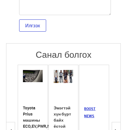
Санал болгох
Toyota
Эмэгтэй
Сүүнд
BOOST
Prius
хүн бүрт
ширхэг
NEWS
машины
байх
ёотон
ECO,EV,PWR,NRL
ёстой
хийж