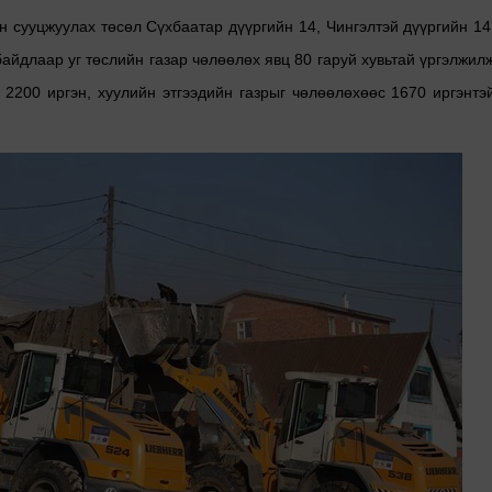
н сууцжуулах төсөл Сүхбаатар дүүргийн 14, Чингэлтэй дүүргийн 14
айдлаар уг төслийн газар чөлөөлөх явц 80 гаруй хувьтай үргэлжил
 2200 иргэн, хуулийн этгээдийн газрыг чөлөөлөхөөс 1670 иргэнтэ