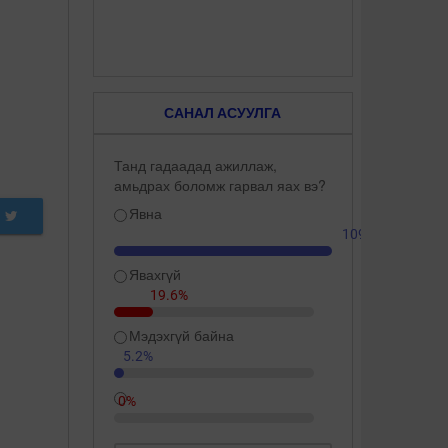
САНАЛ АСУУЛГА
Танд гадаадад ажиллаж,
амьдрах боломж гарвал яах вэ?
Явна
109.3%
Явахгүй
19.6%
Мэдэхгүй байна
5.2%
0%