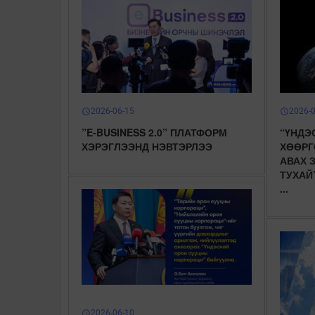
2026-06-15
2026-
schedule
schedule
”E-BUSINESS 2.0” ПЛАТФОРМ
“ҮНДЭ
ХЭРЭГЛЭЭНД НЭВТЭРЛЭЭ
ХӨӨРГ
АВАХ 
ТУХАЙ
...
2026-06-10
schedule