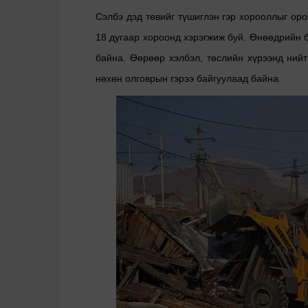
Сэлбэ дэд төвийг түшиглэн гэр хорооллыг оро
18 дугаар хороонд хэрэгжиж буй. Өнөөдрийн б
байна. Өөрөөр хэлбэл, төслийн хүрээнд нийт
нөхөн олговрын гэрээ байгуулаад байна.