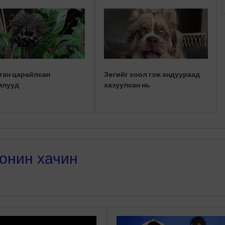
тан царайлсан
Зөгийг хоол гэж андуураад
млууд
хазуулсан нь
онин хачин