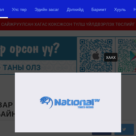
эл
Улс төр
Эдийн засаг
Дэлхийд
Баримт
Хууль
Н
САЙЖРУУЛСАН ХАГАС КОКСЖСОН ТҮЛШ ҮЙЛДВЭРЛЭХ ТӨСЛИЙГ
ХААХ
ЗАР ЧӨЛӨӨЛӨЛТ 80 ГАРУЙ
БАЙНА
0