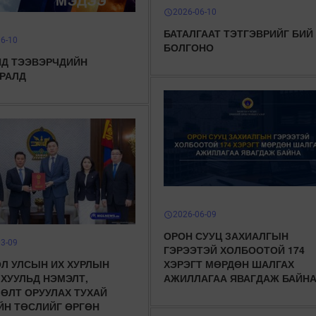
2026-06-10
schedule
БАТАЛГААТ ТЭТГЭВРИЙГ БИЙ
06-10
БОЛГОНО
Д ТЭЭВЭРЧДИЙН
РАЛД
2026-06-09
schedule
ОРОН СУУЦ ЗАХИАЛГЫН
03-09
ГЭРЭЭТЭЙ ХОЛБООТОЙ 174
Л УЛСЫН ИХ ХУРЛЫН
ХЭРЭГТ МӨРДӨН ШАЛГАХ
 ХУУЛЬД НЭМЭЛТ,
АЖИЛЛАГАА ЯВАГДАЖ БАЙН
ӨЛТ ОРУУЛАХ ТУХАЙ
ЙН ТӨСЛИЙГ ӨРГӨН