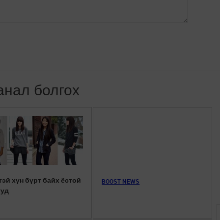
анал болгох
тэй хүн бүрт байх ёстой
BOOST NEWS
ууд