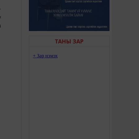
,
ж
й
ТАНЫ ЗАР