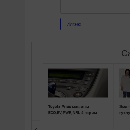
С
Toyota Prius машины
Эмэг
ECO,EV,PWR,NRL 4 горим
гутл