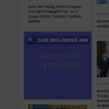
2030 ОН ГЭХЭД ОРОН СУУЦНЫ
ҮНЭ МЕТР КВАДРАТ НЬ 10-11
2026-
schedule
САЯД ХҮРЭХ ТООЦОО ГАРСАН
БАЙНА
МАЛЧИ
АНХАА
2026-
schedule
МОНГО
ТУХАЙ
ӨӨРЧЛ
ХУУЛИ