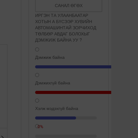
САНАЛ ӨГӨХ
ИРГЭН ТА УЛААНБААТАР
ХОТЫН А БҮСЭЭР ХУВИЙН
АВТОМАШИНТАЙ ЗОРЧИХОД
ТӨЛБӨР АВДАГ БОЛОХЫГ
ДЭМЖИЖ БАЙНА УУ ?
Дэмжиж байна
Дэмжихгүй байна
Хэлж мэдэхгүй байна
66.7%
Сүүнд ширхэг ёотон хийж
Дэлхийн хамгийн цэнгэг
хөөрүүлбэл түлэгдэхгүй ба
устай өвөрмөц газрууд
...
0%