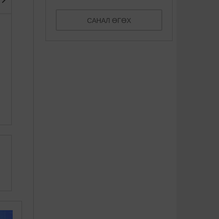
САНАЛ ӨГӨХ
Америкт сав шилжүүлэн
Дэлхийн хамгийн ер бусын
суулгуулсан эмэгтэй
15 шөл
нярайлжэ ...