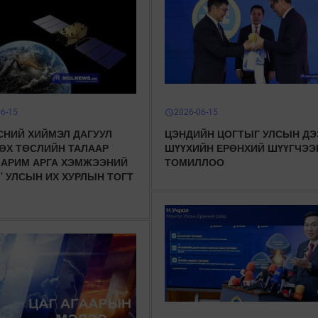
06-15
2026-06-15
schedule
СНИЙ ХИЙМЭЛ ДАГУУЛ
ЦЭНДИЙН ЦОГТЫГ УЛСЫН ДЭ
ӨХ ТӨСЛИЙН ТАЛААР
ШҮҮХИЙН ЕРӨНХИЙ ШҮҮГЧЭЭ
ЗАРИМ АРГА ХЭМЖЭЭНИЙ
ТОМИЛЛОО
” УЛСЫН ИХ ХУРЛЫН ТОГТ