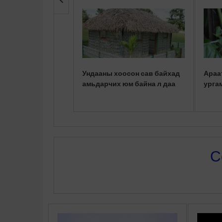
Ундааны хоосон сав байхад
Араа
амьдарчих юм байна л даа
урга
С