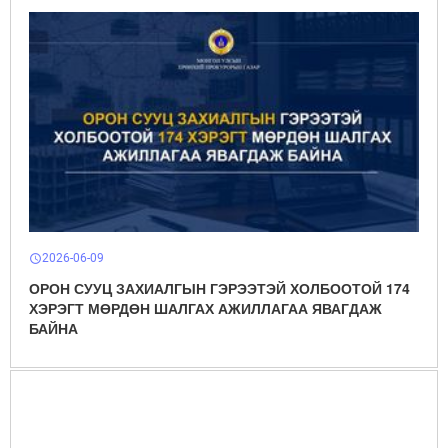
2026-06-09
schedule
ОРОН СУУЦ ЗАХИАЛГЫН ГЭРЭЭТЭЙ ХОЛБООТОЙ 174
ХЭРЭГТ МӨРДӨН ШАЛГАХ АЖИЛЛАГАА ЯВАГДАЖ
БАЙНА