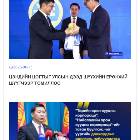
2026-06-15
schedule
ЦЭНДИЙН ЦОГТЫГ УЛСЫН ДЭЭД ШҮҮХИЙН ЕРӨНХИЙ
ШҮҮГЧЭЭР ТОМИЛЛОО