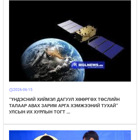
2026-06-15
schedule
“ҮНДЭСНИЙ ХИЙМЭЛ ДАГУУЛ ХӨӨРГӨХ ТӨСЛИЙН
ТАЛААР АВАХ ЗАРИМ АРГА ХЭМЖЭЭНИЙ ТУХАЙ”
УЛСЫН ИХ ХУРЛЫН ТОГТ ...