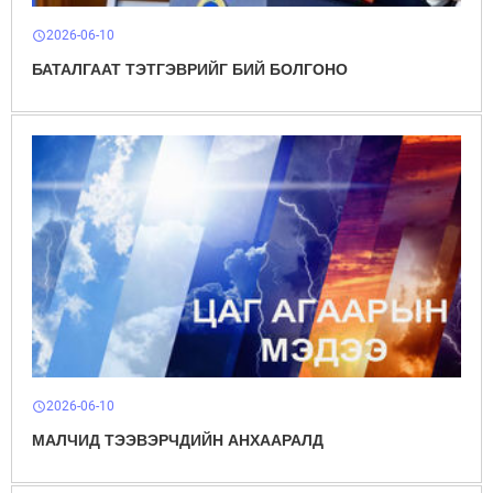
2026-06-10
schedule
БАТАЛГААТ ТЭТГЭВРИЙГ БИЙ БОЛГОНО
2026-06-10
schedule
МАЛЧИД ТЭЭВЭРЧДИЙН АНХААРАЛД