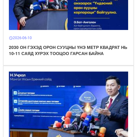
2026-06-10
schedule
2030 ОН ГЭХЭД ОРОН СУУЦНЫ ҮНЭ МЕТР КВАДРАТ НЬ
10-11 САЯД ХҮРЭХ ТООЦОО ГАРСАН БАЙНА