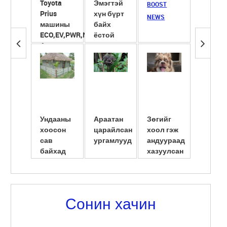
Toyota
Эмэгтэй
Сүүнд
BOOST
Prius
хүн бүрт
ширхэг
NEWS
машины
байх
ёотон
ECO,EV,PWR,NRL
ёстой
хийж
4 горим
гутлууд
хөөрүү
түлэгд
ба ...
Ундааны
Араатан
Зөгийг
Америк
хоосон
царайлсан
хоол гэж
сав
сав
ургамлууд
андуураад
шилжү
байхад
хазуулсан
суулгу
амьдарчих
нь
эмэгтэ
юм байна
нярайл
л даа
...
Сонин хачин