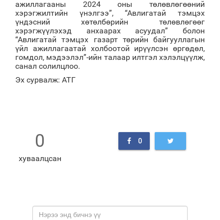
ажиллагааны 2024 оны төлөвлөгөөний
хэрэгжилтийн үнэлгээ”, “Авлигатай тэмцэх
үндэсний хөтөлбөрийн төлөвлөгөөг
хэрэгжүүлэхэд анхаарах асуудал” болон
“Авлигатай тэмцэх газарт төрийн байгууллагын
үйл ажиллагаатай холбоотой ирүүлсэн өргөдөл,
гомдол, мэдээлэл”-ийн талаар илтгэл хэлэлцүүлж,
санал солилцлоо.
Эх сурвалж: АТГ
0
0
хуваалцсан