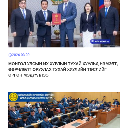
2026-03-09
schedule
МОНГОЛ УЛСЫН ИХ ХУРЛЫН ТУХАЙ ХУУЛЬД НЭМЭЛТ,
ӨӨРЧЛӨЛТ ОРУУЛАХ ТУХАЙ ХУУЛИЙН ТӨСЛИЙГ
ӨРГӨН МЭДҮҮЛЛЭЭ