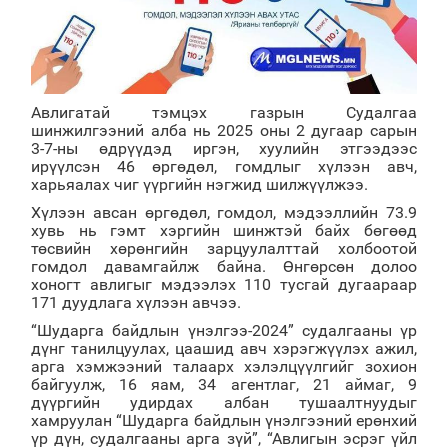
Авлигатай тэмцэх газрын Судалгаа
шинжилгээний алба нь 2025 оны 2 дугаар сарын
3-7-ны өдрүүдэд иргэн, хуулийн этгээдээс
ирүүлсэн 46 өргөдөл, гомдлыг хүлээн авч,
харьяалах чиг үүргийн нэгжид шилжүүлжээ.
Хүлээн авсан өргөдөл, гомдол, мэдээллийн 73.9
хувь нь гэмт хэргийн шинжтэй байх бөгөөд
төсвийн хөрөнгийн зарцуулалттай холбоотой
гомдол давамгайлж байна. Өнгөрсөн долоо
хоногт авлигыг мэдээлэх 110 тусгай дугаараар
171 дуудлага хүлээн авчээ.
“Шударга байдлын үнэлгээ-2024” судалгааны үр
дүнг танилцуулах, цаашид авч хэрэгжүүлэх ажил,
арга хэмжээний талаарх хэлэлцүүлгийг зохион
байгуулж, 16 яам, 34 агентлаг, 21 аймаг, 9
дүүргийн удирдах албан тушаалтнуудыг
хамруулан “Шударга байдлын үнэлгээний ерөнхий
үр дүн, судалгааны арга зүй”, “Авлигын эсрэг үйл