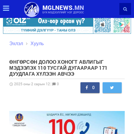
Эхлэл
Хууль
ӨНГӨРСӨН ДОЛОО ХОНОГТ АВЛИГЫГ
МЭДЭЭЛЭХ 110 ТУСГАЙ ДУГААРААР 171
ДУУДЛАГА ХҮЛЭЭН АВЧЭЭ
0
2025 оны 2 сарын 12
schedule
chat_bubble
0