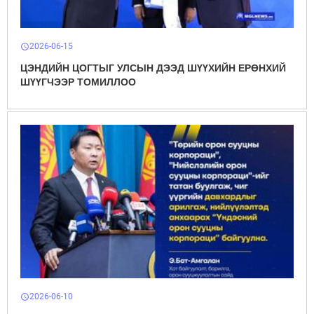
2026-06-15
schedule
ЦЭНДИЙН ЦОГТЫГ УЛСЫН ДЭЭД ШҮҮХИЙН ЕРӨНХИЙ
ШҮҮГЧЭЭР ТОМИЛЛОО
2026-06-10
schedule