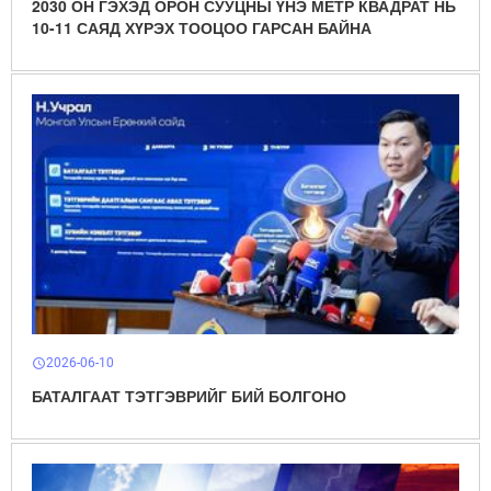
2030 ОН ГЭХЭД ОРОН СУУЦНЫ ҮНЭ МЕТР КВАДРАТ НЬ
10-11 САЯД ХҮРЭХ ТООЦОО ГАРСАН БАЙНА
2026-06-10
schedule
БАТАЛГААТ ТЭТГЭВРИЙГ БИЙ БОЛГОНО