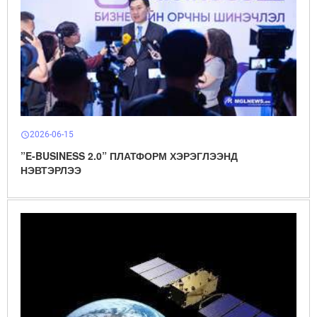
2026-06-15
schedule
”E-BUSINESS 2.0” ПЛАТФОРМ ХЭРЭГЛЭЭНД
НЭВТЭРЛЭЭ