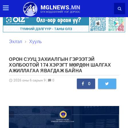
Эхлэл
Хууль
ОРОН СУУЦ ЗАХИАЛГЫН ГЭРЭЭТЭЙ
ХОЛБООТОЙ 174 ХЭРЭГТ МӨРДӨН ШАЛГАХ
АЖИЛЛАГАА ЯВАГДАЖ БАЙНА
0
2026 оны 6 сарын 9
schedule
chat_bubble
0