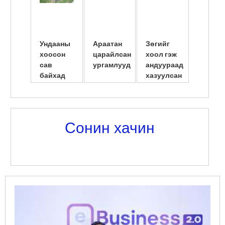
Ундааны
Араатан
Зөгийг
Америк
хоосон
царайлсан
хоол гэж
сав
сав
ургамлууд
андуураад
шилжү
байхад
хазуулсан
суулгу
амьдарчих
нь
эмэгтэ
юм байна
нярайл
л даа
...
Сонин хачин