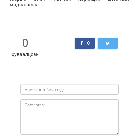
мэдэээллээ.
0
0
хуваалцсан