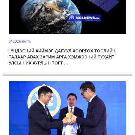
2026-06-15
schedule
“ҮНДЭСНИЙ ХИЙМЭЛ ДАГУУЛ ХӨӨРГӨХ ТӨСЛИЙН
ТАЛААР АВАХ ЗАРИМ АРГА ХЭМЖЭЭНИЙ ТУХАЙ”
УЛСЫН ИХ ХУРЛЫН ТОГТ ...