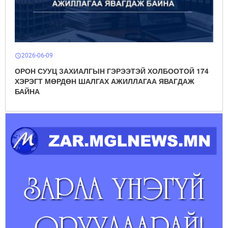
2026-06-09
schedule
ОРОН СУУЦ ЗАХИАЛГЫН ГЭРЭЭТЭЙ ХОЛБООТОЙ 174
ХЭРЭГТ МӨРДӨН ШАЛГАХ АЖИЛЛАГАА ЯВАГДАЖ
БАЙНА