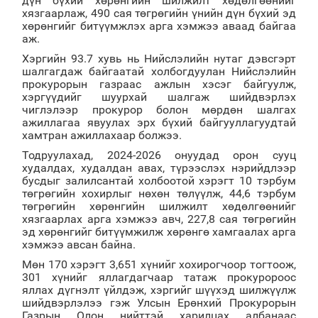
дүн бүхий хөрөнгийн шилжилт хөдөлгөөнийг
хязгаарлаж, 490 сая төгрөгийн үнийн дүн бүхий эд
хөрөнгийг битүүмжлэх арга хэмжээ аваад байгаа
аж.
Хэргийн 93.7 хувь нь Нийслэлийн нутаг дэвсгэрт
шалгагдаж байгаатай холбогдуулан Нийслэлийн
прокурорын газраас ажлын хэсэг байгуулж,
хэргүүдийг шуурхай шалгаж шийдвэрлэх
чиглэлээр прокурор болон мөрдөн шалгах
ажиллагаа явуулах эрх бүхий байгууллагуудтай
хамтран ажиллахаар болжээ.
Тодруулахад, 2024-2026 онуудад орон сууц
худалдах, худалдан авах, түрээслэх нэрийдлээр
бусдыг залилсантай холбоотой хэрэгт 10 тэрбум
төгрөгийн хохирлыг нөхөн төлүүлж, 44,6 тэрбум
төгрөгийн хөрөнгийн шилжилт хөдөлгөөнийг
хязгаарлах арга хэмжээ авч, 227,8 сая төгрөгийн
эд хөрөнгийг битүүмжилж хөрөнгө хамгаалах арга
хэмжээ авсан байна.
Мөн 170 хэрэгт 3,651 хүнийг хохирогчоор тогтоож,
301 хүнийг яллагдагчаар татаж прокуророос
яллах дүгнэлт үйлдэж, хэргийг шүүхэд шилжүүлж
шийдвэрлэлээ гэж Улсын Ерөнхий Прокурорын
Газрын Олон нийттэй харилцах албанаас