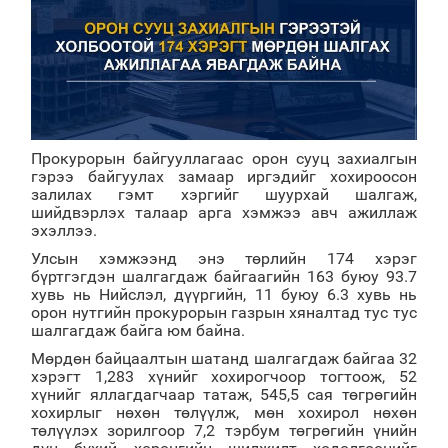
Прокурорын байгууллагаас орон сууц захиалгын
гэрээ байгуулах замаар иргэдийг хохироосон
залилах гэмт хэргийг шуурхай шалгаж,
шийдвэрлэх талаар арга хэмжээ авч ажиллаж
эхэллээ.
Улсын хэмжээнд энэ төрлийн 174 хэрэг
бүртгэгдэн шалгагдаж байгаагийн 163 буюу 93.7
хувь нь Нийслэл, дүүргийн, 11 буюу 6.3 хувь нь
орон нутгийн прокурорын газрын хяналтад тус тус
шалгагдаж байга юм байна.
Мөрдөн байцаалтын шатанд шалгагдаж байгаа 32
хэрэгт 1,283 хүнийг хохирогчоор тогтоож, 52
хүнийг яллагдагчаар татаж, 545,5 сая төгрөгийн
хохирлыг нөхөн төлүүлж, мөн хохирол нөхөн
төлүүлэх зорилгоор 7,2 тэрбум төгрөгийн үнийн