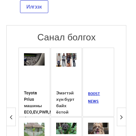
Санал болгох
Toyota
Эмэгтэй
Сүүнд
BOOST
Prius
хүн бүрт
ширхэг
NEWS
машины
байх
ёотон
ECO,EV,PWR,NRL
ёстой
хийж
4 горим
гутлууд
хөөрүү
түлэгд
ба ...