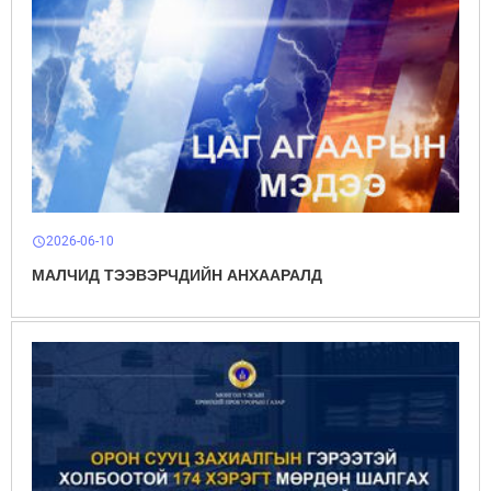
2026-06-10
schedule
МАЛЧИД ТЭЭВЭРЧДИЙН АНХААРАЛД