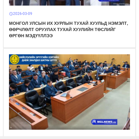
2026-03-09
schedule
МОНГОЛ УЛСЫН ИХ ХУРЛЫН ТУХАЙ ХУУЛЬД НЭМЭЛТ,
ӨӨРЧЛӨЛТ ОРУУЛАХ ТУХАЙ ХУУЛИЙН ТӨСЛИЙГ
ӨРГӨН МЭДҮҮЛЛЭЭ
2026-03-03
schedule