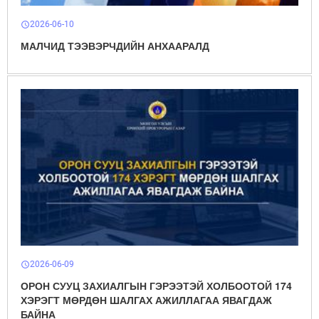
2026-06-10
schedule
МАЛЧИД ТЭЭВЭРЧДИЙН АНХААРАЛД
2026-06-09
schedule
ОРОН СУУЦ ЗАХИАЛГЫН ГЭРЭЭТЭЙ ХОЛБООТОЙ 174
ХЭРЭГТ МӨРДӨН ШАЛГАХ АЖИЛЛАГАА ЯВАГДАЖ
БАЙНА