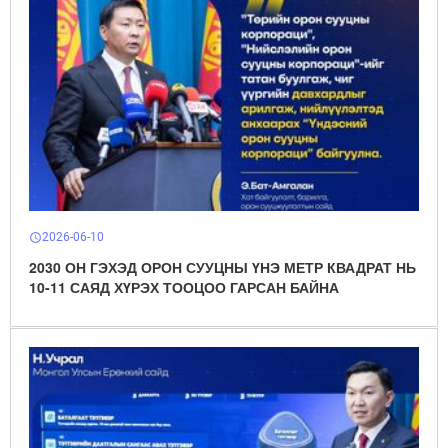
2026-06-10
schedule
2030 ОН ГЭХЭД ОРОН СУУЦНЫ ҮНЭ МЕТР КВАДРАТ НЬ
10-11 САЯД ХҮРЭХ ТООЦОО ГАРСАН БАЙНА