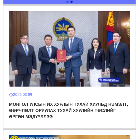
2026-03-09
schedule
МОНГОЛ УЛСЫН ИХ ХУРЛЫН ТУХАЙ ХУУЛЬД НЭМЭЛТ,
ӨӨРЧЛӨЛТ ОРУУЛАХ ТУХАЙ ХУУЛИЙН ТӨСЛИЙГ
ӨРГӨН МЭДҮҮЛЛЭЭ