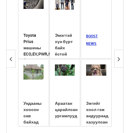
Toyota
Эмэгтэй
Сүүнд
BOOST
Prius
хүн бүрт
ширхэг
NEWS
машины
байх
ёотон
ECO,EV,PWR,NRL
ёстой
хийж
4 горим
гутлууд
хөөрүү
түлэгд
ба ...
Ундааны
Араатан
Зөгийг
Америк
хоосон
царайлсан
хоол гэж
сав
сав
ургамлууд
андуураад
шилжү
байхад
хазуулсан
суулгу
амьдарчих
нь
эмэгтэ