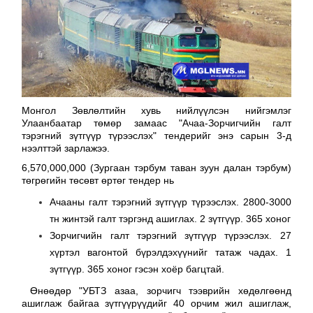
Монгол Зөвлөлтийн хувь нийлүүлсэн нийгэмлэг
Улаанбаатар төмөр замаас "Ачаа-Зорчигчийн галт
тэрэгний зүтгүүр түрээслэх" тендерийг энэ сарын 3-д
нээлттэй зарлажээ.
6,570,000,000 (Зургаан тэрбум таван зуун далан тэрбум)
төгрөгийн төсөвт өртөг тендер нь
Ачааны галт тэрэгний зүтгүүр түрээслэх. 2800-3000
тн жинтэй галт тэргэнд ашиглах. 2 зүтгүүр. 365 хоног
Зорчигчийн галт тэрэгний зүтгүүр түрээслэх. 27
хүртэл вагонтой бүрэлдэхүүнийг татаж чадах. 1
зүтгүүр. 365 хоног
гэсэн хоёр багцтай.
Өнөөдөр "УБТЗ азаа, зорчигч тээврийн хөдөлгөөнд
ашиглаж байгаа зүтгүүрүүдийг 40 орчим жил ашиглаж,