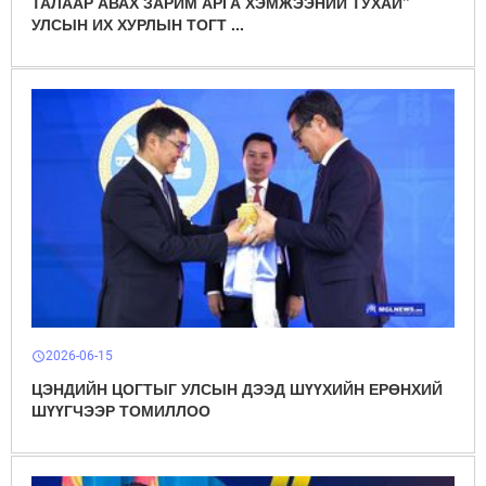
ТАЛААР АВАХ ЗАРИМ АРГА ХЭМЖЭЭНИЙ ТУХАЙ”
УЛСЫН ИХ ХУРЛЫН ТОГТ ...
2026-06-15
schedule
ЦЭНДИЙН ЦОГТЫГ УЛСЫН ДЭЭД ШҮҮХИЙН ЕРӨНХИЙ
ШҮҮГЧЭЭР ТОМИЛЛОО