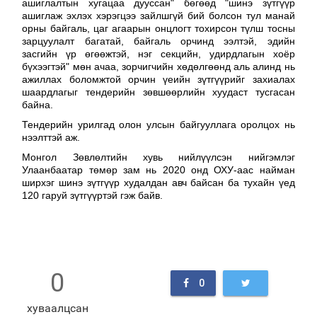
ашиглалтын хугацаа дууссан" бөгөөд "шинэ зүтгүүр
ашиглаж эхлэх хэрэгцээ зайлшгүй бий болсон тул манай
орны байгаль, цаг агаарын онцлогт тохирсон түлш тосны
зарцуулалт багатай, байгаль орчинд ээлтэй, эдийн
засгийн үр өгөөжтэй, нэг секцийн, удирдлагын хоёр
бүхээгтэй" мөн ачаа, зорчигчийн хөдөлгөөнд аль алинд нь
ажиллах боломжтой орчин үеийн зүтгүүрийг захиалах
шаардлагыг тендерийн зөвшөөрлийн хуудаст тусгасан
байна.
Тендерийн урилгад олон улсын байгууллага оролцох нь
нээлттэй аж.
Монгол Зөвлөлтийн хувь нийлүүлсэн нийгэмлэг
Улаанбаатар төмөр зам нь 2020 онд ОХУ-аас найман
ширхэг шинэ зүтгүүр худалдан авч байсан ба тухайн үед
120 гаруй зүтгүүртэй гэж байв.
0
0
хуваалцсан