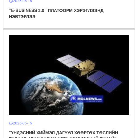
2026-06-15
schedule
”E-BUSINESS 2.0” ПЛАТФОРМ ХЭРЭГЛЭЭНД
НЭВТЭРЛЭЭ
2026-06-15
schedule
“ҮНДЭСНИЙ ХИЙМЭЛ ДАГУУЛ ХӨӨРГӨХ ТӨСЛИЙН