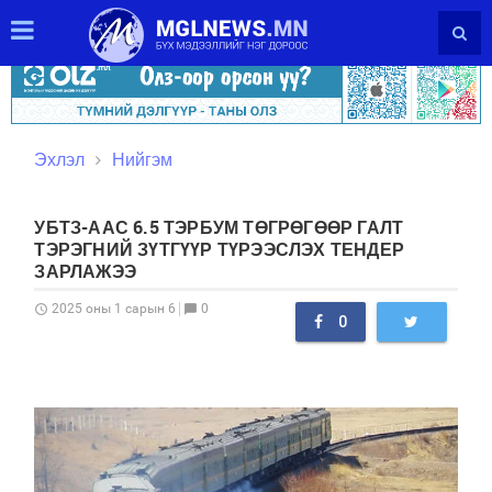
Эхлэл
Нийгэм
УБТЗ-ААС 6.5 ТЭРБУМ ТӨГРӨГӨӨР ГАЛТ
ТЭРЭГНИЙ ЗҮТГҮҮР ТҮРЭЭСЛЭХ ТЕНДЕР
ЗАРЛАЖЭЭ
0
2025 оны 1 сарын 6
schedule
chat_bubble
0