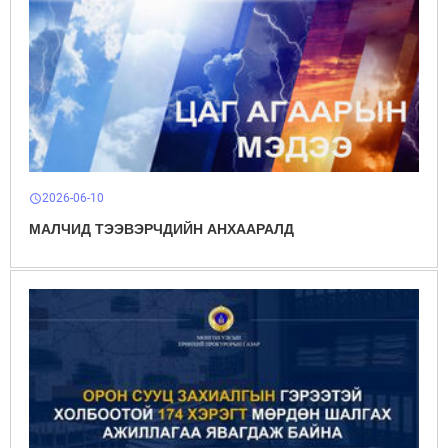
2026-06-10
schedule
МАЛЧИД ТЭЭВЭРЧДИЙН АНХААРАЛД