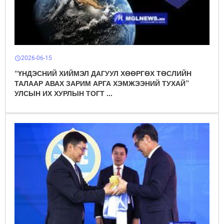
2026-06-15
schedule
“ҮНДЭСНИЙ ХИЙМЭЛ ДАГУУЛ ХӨӨРГӨХ ТӨСЛИЙН
ТАЛААР АВАХ ЗАРИМ АРГА ХЭМЖЭЭНИЙ ТУХАЙ”
УЛСЫН ИХ ХУРЛЫН ТОГТ ...