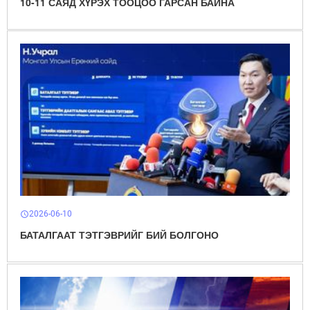
10-11 САЯД ХҮРЭХ ТООЦОО ГАРСАН БАЙНА
2026-06-10
schedule
БАТАЛГААТ ТЭТГЭВРИЙГ БИЙ БОЛГОНО