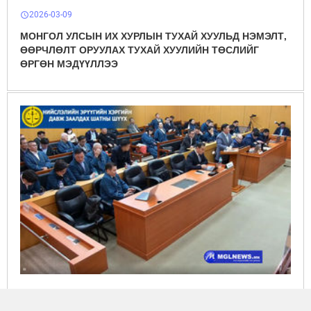
2026-03-09
schedule
МОНГОЛ УЛСЫН ИХ ХУРЛЫН ТУХАЙ ХУУЛЬД НЭМЭЛТ,
ӨӨРЧЛӨЛТ ОРУУЛАХ ТУХАЙ ХУУЛИЙН ТӨСЛИЙГ
ӨРГӨН МЭДҮҮЛЛЭЭ
2026-03-03
schedule