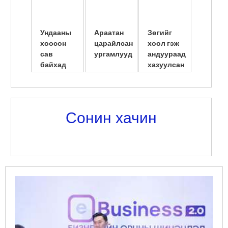
Ундааны
Араатан
Зөгийг
Америк
хоосон
царайлсан
хоол гэж
сав
сав
ургамлууд
андуураад
шилжү
байхад
хазуулсан
суулгу
амьдарчих
нь
эмэгтэ
юм байна
нярайл
л даа
...
Сонин хачин