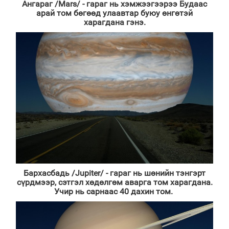
Ангараг
/Mars/
- гараг нь хэмжээгээрээ Будаас
арай том бөгөөд улаавтар буюу өнгөтэй
харагдана гэнэ.
Бархасбадь /
Jupiter
/ - гараг нь шөнийн тэнгэрт
сүрдмээр, сэтгэл хөдөлгөм аварга том харагдана.
Учир нь сарнаас 40 дахин том.