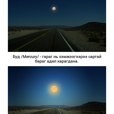
Буд /
Mercury/ -
гараг нь хэмжээгээрээ сартай
бараг адил харагдана.