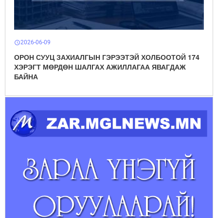
2026-06-09
schedule
ОРОН СУУЦ ЗАХИАЛГЫН ГЭРЭЭТЭЙ ХОЛБООТОЙ 174
ХЭРЭГТ МӨРДӨН ШАЛГАХ АЖИЛЛАГАА ЯВАГДАЖ
БАЙНА