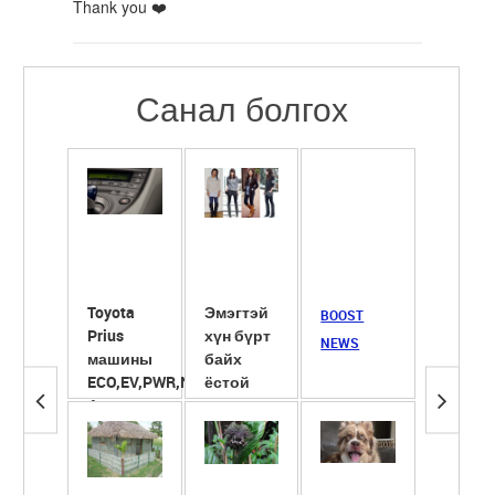
Thank you ❤️
Санал болгох
Toyota
Эмэгтэй
Сүүнд
BOOST
Prius
хүн бүрт
ширхэг
NEWS
машины
байх
ёотон
ECO,EV,PWR,NRL
ёстой
хийж
4 горим
гутлууд
хөөрүү
түлэгд
ба ...