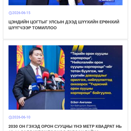
2026-06-15
schedule
ЦЭНДИЙН ЦОГТЫГ УЛСЫН ДЭЭД ШҮҮХИЙН ЕРӨНХИЙ
ШҮҮГЧЭЭР ТОМИЛЛОО
2026-06-10
schedule
2030 ОН ГЭХЭД ОРОН СУУЦНЫ ҮНЭ МЕТР КВАДРАТ НЬ