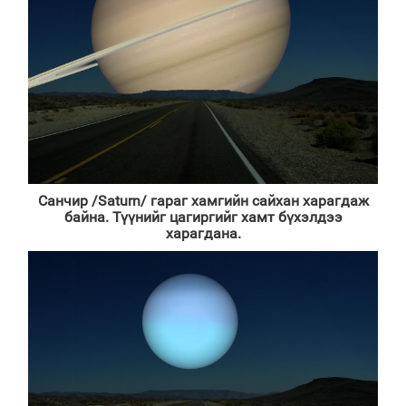
Санчир
/Saturn/
гараг хамгийн сайхан харагдаж
байна. Түүнийг цагиргийг хамт бүхэлдээ
харагдана.