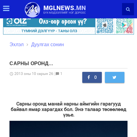
Эхлэл
Дуулгах сонин
САРНЫ ОРОНД...
1
2013 оны 10 сарын 26
schedule
chat_bubble
0
Сарны оронд манай нарны аймгийн гарагууд
байвал ямар харагдах бол. Энэ талаар төсөөлөөд
үзье.