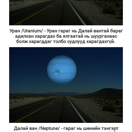
Уран
/Uranium/
- Уран гараг нь Далай вантай бараг
адилхан харагдах ба ялгаатай нь шуурганаас
болж харагддаг толбо судлууд харагдахгүй.
Далай ван
/Neptune/ -
гараг нь шөнийн тэнгэрт