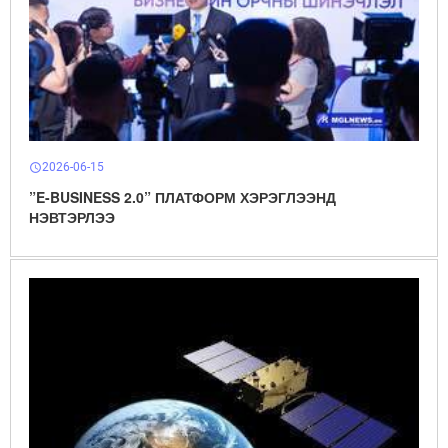
2026-06-15
schedule
”E-BUSINESS 2.0” ПЛАТФОРМ ХЭРЭГЛЭЭНД
НЭВТЭРЛЭЭ