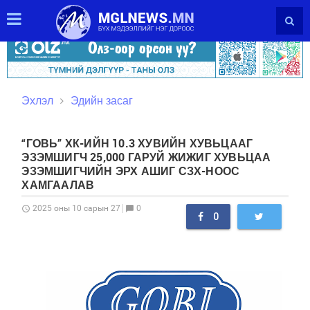
Эхлэл
Эдийн засаг
“ГОВЬ” ХК-ИЙН 10.3 ХУВИЙН ХУВЬЦААГ
ЭЗЭМШИГЧ 25,000 ГАРУЙ ЖИЖИГ ХУВЬЦАА
ЭЗЭМШИГЧИЙН ЭРХ АШИГ СЗХ-НООС
ХАМГААЛАВ
0
2025 оны 10 сарын 27
schedule
chat_bubble
0