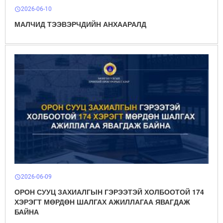
2026-06-10
schedule
МАЛЧИД ТЭЭВЭРЧДИЙН АНХААРАЛД
2026-06-09
schedule
ОРОН СУУЦ ЗАХИАЛГЫН ГЭРЭЭТЭЙ ХОЛБООТОЙ 174
ХЭРЭГТ МӨРДӨН ШАЛГАХ АЖИЛЛАГАА ЯВАГДАЖ
БАЙНА