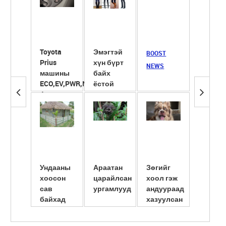
Toyota
Эмэгтэй
Сүүнд
BOOST
Prius
хүн бүрт
ширхэг
NEWS
машины
байх
ёотон
ECO,EV,PWR,NRL
ёстой
хийж
4 горим
гутлууд
хөөрүү
түлэгд
ба ...
Ундааны
Араатан
Зөгийг
Америк
хоосон
царайлсан
хоол гэж
сав
сав
ургамлууд
андуураад
шилжү
байхад
хазуулсан
суулгу
амьдарчих
нь
эмэгтэ
юм байна
нярайл