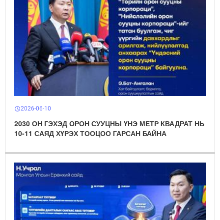
2026-06-10
schedule
2030 ОН ГЭХЭД ОРОН СУУЦНЫ ҮНЭ МЕТР КВАДРАТ НЬ
10-11 САЯД ХҮРЭХ ТООЦОО ГАРСАН БАЙНА