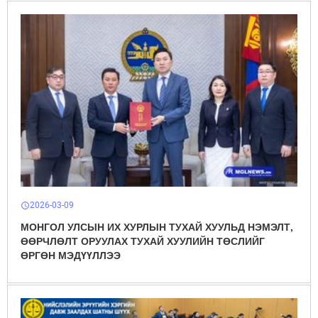
2026-03-09
schedule
МОНГОЛ УЛСЫН ИХ ХУРЛЫН ТУХАЙ ХУУЛЬД НЭМЭЛТ,
ӨӨРЧЛӨЛТ ОРУУЛАХ ТУХАЙ ХУУЛИЙН ТӨСЛИЙГ
ӨРГӨН МЭДҮҮЛЛЭЭ