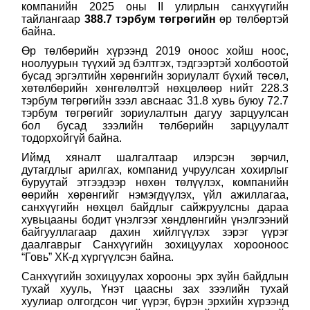
компанийн 2025 оны II улирлын санхүүгийн
тайлангаар
388.7 тэрбум т
өгрөгийн
өр төлбөртэй
байна.
Өр төлбөрийн хүрээнд 2019 оноос хойш ноос,
ноолуурын түүхий эд бэлтгэх, тэдгээртэй холбоотой
бусад эргэлтийн хөрөнгийн зориулалт бүхий төсөл,
хөтөлбөрийн хөнгөлөлтэй нөхцөлөөр нийт 228.3
тэрбум төгрөгийн зээл авснаас
31.8 хувь буюу 72.7
тэрбум төгрөгийг зориулалтын дагуу зарцуулсан
бол
бусад зээлийн төлбөрийн зарцуулалт
тодорхойгүй байна.
Иймд хяналт шалгалтаар илэрсэн зөрчил,
дутагдлыг арилгах, компанид учруулсан хохирлыг
буруутай этгээдээр нөхөн төлүүлэх, компанийн
өөрийн хөрөнгийг нэмэгдүүлэх, үйл ажиллагаа,
санхүүгийн нөхцөл байдлыг сайжруулсны дараа
хувьцааны бодит үнэлгээг хөндлөнгийн үнэлгээний
байгууллагаар дахин хийлгүүлэх зэрэг үүрэг
даалгаврыг Санхүүгийн зохицуулах хорооноос
“Говь” ХК-д хүргүүлсэн байна.
Санхүүгийн зохицуулах хорооны эрх зүйн байдлын
тухай хууль, Үнэт цаасны зах зээлийн тухай
хуулиар олгогдсон чиг үүрэг, бүрэн эрхийн хүрээнд