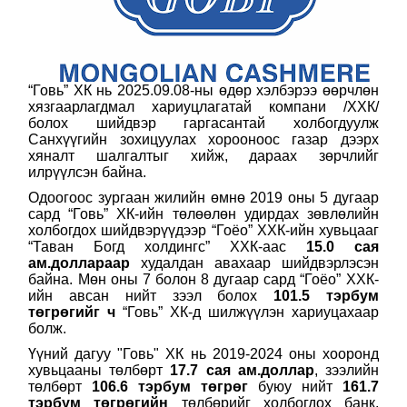
“Говь” ХК нь 2025.09.08-ны өдөр хэлбэрээ өөрчлөн
хязгаарлагдмал хариуцлагатай компани /ХХК/
болох шийдвэр гаргасантай холбогдуулж
Санхүүгийн зохицуулах хорооноос газар дээрх
хяналт шалгалтыг хийж, дараах зөрчлийг
илрүүлсэн байна.
Одоогоос зургаан жилийн өмнө 2019 оны 5 дугаар
сард “Говь” ХК-ийн төлөөлөн удирдах зөвлөлийн
холбогдох шийдвэрүүдээр “Гоёо” ХХК-ийн хувьцааг
“Таван Богд холдингс” ХХК-аас
15.0 сая
ам.доллараар
худалдан авахаар шийдвэрлэсэн
байна. Мөн оны 7 болон 8 дугаар сард “Гоёо” ХХК-
ийн авсан нийт зээл болох
101.5 тэрбум
т
өгрөгийг ч
“Говь” ХК-д шилжүүлэн хариуцахаар
болж.
Үүний дагуу "Говь" ХК нь 2019-2024 оны хооронд
хувьцааны төлбөрт
17.7 сая ам.доллар
, зээлийн
төлбөрт
106.6 тэрбум т
өгрөг
буюу нийт
161.7
тэрбум т
өгрөгийн
төлбөрийг холбогдох банк,