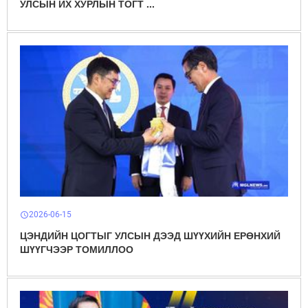
УЛСЫН ИХ ХУРЛЫН ТОГТ ...
2026-06-15
schedule
ЦЭНДИЙН ЦОГТЫГ УЛСЫН ДЭЭД ШҮҮХИЙН ЕРӨНХИЙ
ШҮҮГЧЭЭР ТОМИЛЛОО