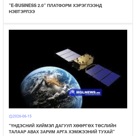
”E-BUSINESS 2.0” ПЛАТФОРМ ХЭРЭГЛЭЭНД
НЭВТЭРЛЭЭ
2026-06-15
schedule
“ҮНДЭСНИЙ ХИЙМЭЛ ДАГУУЛ ХӨӨРГӨХ ТӨСЛИЙН
ТАЛААР АВАХ ЗАРИМ АРГА ХЭМЖЭЭНИЙ ТУХАЙ”