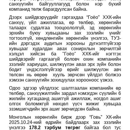
санхүүгийн байгууллагууд болон нэр бүхий
компанид төлж барагдуулсан байна.
Дээрх шийдвэрүүдийг гаргахдаа “Гоёо” ХХК-ийн
санхүү, үйл ажиллагаа, өр төлбөр, хөрөнгийн
талаарх судалгаа тооцоололгүй, эд хөрөнгийн
эрхийн буюу хувьцааны зах зээлийн үнийг
тогтоолгүй, хөндлөнгийн хөрөнгийн үнэлгээ, ТУЗ-
ийн дэргэдэх аудитын хорооны дүгнэлтгүйгээр
хувьцааг худалдан авах сонирхлын зөрчилтэй
хэлцэл хийсэн ба "Гоёо" ХХК-ийг нэгтгэх
шийдвэрийг гаргаагүй боловч охин компанийн
зээлийг хариуцах, шилжүүлэн авах эрх зүйн болон
бодит үндэслэлгүйгээр өрийг шилжүүлэн авч
төлсөн нь өөрөө хууль зөрчсөн үйлдэл болжээ
хэмээн санхүүгийн зохицуулах хорооноос үзжээ.
Одоо эдгээр үйлдлээс шалтгаалан компанийн өр
төлбөр, санхүүжилтийн зардал нэмэгдэн сүүлийн 6
жилийн хугацаанд ашиггүй ажиллаж, ногдол ашиг
олгох боломжгүй нөхцөл үүсч жижиг хувьцаа
эзэмшигчдийн эрх ашиг зөрчигдсөн байна.
Монголын хөрөнгийн бирж дээр “Говь” ХК-ийн
2025.10.24-ний өдрийн байдлаарх зах зээлийн
үнэлгээ
178.2 тэрбум т
өгрөг
байгаа бол тус