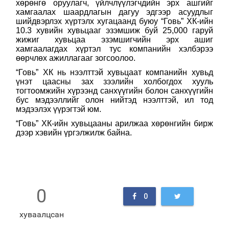
хөрөнгө оруулагч, үйлчлүүлэгчдийн эрх ашгийг
хамгаалах шаардлагын дагуу э
дгээр асуудлыг
шийдвэрлэх хүртэлх хугацаанд буюу “Говь” ХК-ийн
10.3 хувийн хувьцааг эзэмшиж буй 25,000 гаруй
жижиг хувьцаа эзэмшигчийн эрх ашиг
хамгаалагдах хүртэл тус компанийн хэлбэрээ
өөрчлөх ажиллагааг зогсоолоо.
“Говь” ХК нь нээлттэй хувьцаат компанийн хувьд
үнэт цаасны зах зээлийн холбогдох хууль
тогтоомжийн хүрээнд санхүүгийн болон санхүүгийн
бус мэдээллийг олон нийтэд нээлттэй, ил тод
мэдээлэх үүрэгтэй юм.
“Говь” ХК-ийн хувьцааны арилжаа хөрөнгийн бирж
дээр хэвийн үргэлжилж байна.
0
0
хуваалцсан