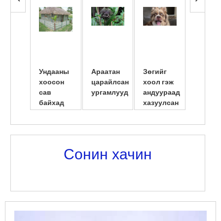
түлэгд
ба ...
Ундааны
Араатан
Зөгийг
Америк
хоосон
царайлсан
хоол гэж
сав
сав
ургамлууд
андуураад
шилжү
байхад
хазуулсан
суулгу
амьдарчих
нь
эмэгтэ
юм байна
нярайл
л даа
...
Сонин хачин