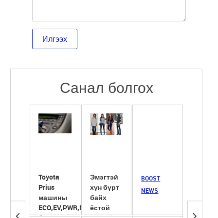
Санал болгох
Toyota
Эмэгтэй
Сүүнд
BOOST
Prius
хүн бүрт
ширхэг
NEWS
машины
байх
ёотон
ECO,EV,PWR,NRL
ёстой
хийж
4 горим
гутлууд
хөөрүү