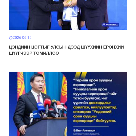
2026-06-15
schedule
ЦЭНДИЙН ЦОГТЫГ УЛСЫН ДЭЭД ШҮҮХИЙН ЕРӨНХИЙ
ШҮҮГЧЭЭР ТОМИЛЛОО