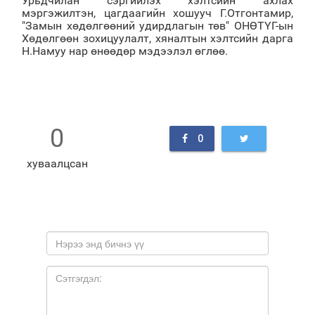
Урьдчилан сэргийлэх хэлтсийн ахлах
мэргэжилтэн, цагдаагийн хошууч Г.Отгонтамир,
"Замын хөдөлгөөний удирдлагын төв" ОНӨТҮГ-ын
Хөдөлгөөн зохицуулалт, хяналтын хэлтсийн дарга
Н.Намуу нар өнөөдөр мэдээлэл өглөө.
0
0
хуваалцсан