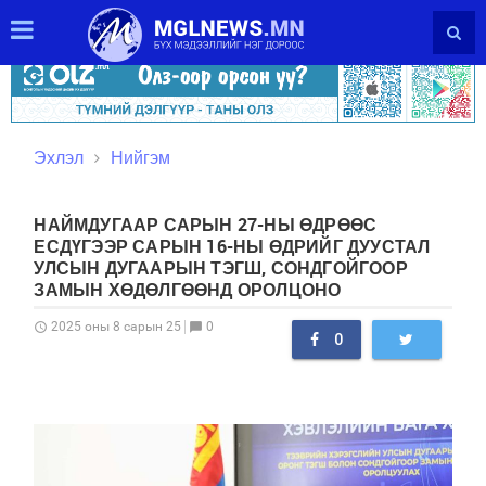
Эхлэл
Нийгэм
НАЙМДУГААР САРЫН 27-НЫ ӨДРӨӨС
ЕСДҮГЭЭР САРЫН 16-НЫ ӨДРИЙГ ДУУСТАЛ
УЛСЫН ДУГААРЫН ТЭГШ, СОНДГОЙГООР
ЗАМЫН ХӨДӨЛГӨӨНД ОРОЛЦОНО
0
2025 оны 8 сарын 25
schedule
chat_bubble
0