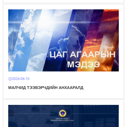
2026-06-10
schedule
МАЛЧИД ТЭЭВЭРЧДИЙН АНХААРАЛД