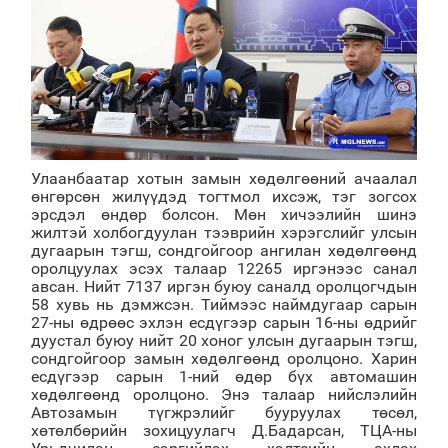
Улаанбаатар хотын замын хөдөлгөөний ачаалал
өнгөрсөн жилүүдэд тогтмол ихсэж, тэг зогсох
эрсдэл өндөр болсон. Мөн хичээлийн шинэ
жилтэй холбогдуулан тээврийн хэрэгслийг улсын
дугаарын тэгш, сондгойгоор ангилан хөдөлгөөнд
оролцуулах эсэх талаар 12265 иргэнээс санал
авсан. Нийт 7137 иргэн буюу саналд оролцогчдын
58 хувь нь дэмжсэн. Тиймээс наймдугаар сарын
27-ны өдрөөс эхлэн есдүгээр сарын 16-ны өдрийг
дуустал буюу нийт 20 хоног улсын дугаарын тэгш,
сондгойгоор замын хөдөлгөөнд оролцоно. Харин
есдүгээр сарын 1-ний өдөр бүх автомашин
хөдөлгөөнд оролцоно. Энэ талаар нийслэлийн
Автозамын түгжрэлийг бууруулах төсөл,
хөтөлбөрийн зохицуулагч Д.Бадарсан, ТЦА-ны