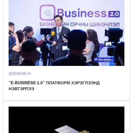
2026-06-15
schedule
”E-BUSINESS 2.0” ПЛАТФОРМ ХЭРЭГЛЭЭНД
НЭВТЭРЛЭЭ