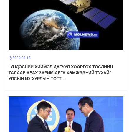
2026-06-15
schedule
“ҮНДЭСНИЙ ХИЙМЭЛ ДАГУУЛ ХӨӨРГӨХ ТӨСЛИЙН
ТАЛААР АВАХ ЗАРИМ АРГА ХЭМЖЭЭНИЙ ТУХАЙ”
УЛСЫН ИХ ХУРЛЫН ТОГТ ...