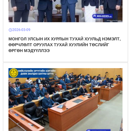
2026-03-09
schedule
МОНГОЛ УЛСЫН ИХ ХУРЛЫН ТУХАЙ ХУУЛЬД НЭМЭЛТ,
ӨӨРЧЛӨЛТ ОРУУЛАХ ТУХАЙ ХУУЛИЙН ТӨСЛИЙГ
ӨРГӨН МЭДҮҮЛЛЭЭ