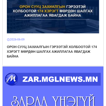
2026-06-09
schedule
ОРОН СУУЦ ЗАХИАЛГЫН ГЭРЭЭТЭЙ ХОЛБООТОЙ 174
ХЭРЭГТ МӨРДӨН ШАЛГАХ АЖИЛЛАГАА ЯВАГДАЖ
БАЙНА