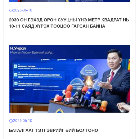
2026-06-10
schedule
2030 ОН ГЭХЭД ОРОН СУУЦНЫ ҮНЭ МЕТР КВАДРАТ НЬ
10-11 САЯД ХҮРЭХ ТООЦОО ГАРСАН БАЙНА
2026-06-10
schedule
БАТАЛГААТ ТЭТГЭВРИЙГ БИЙ БОЛГОНО