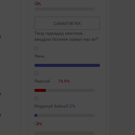
0%
САНАЛ ӨГӨХ
Танд гадаадад ажиллаж,
н
амьдрах боломж гарвал яах вэ?
Явна
109.3%
Явахгүй
19.6%
н
Мэдэхгүй байна
5.2%
л
0%