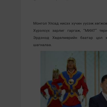
Монгол Улсад нисэх хүчин үүсэж хөгжс
Хүрэлсүх зарлиг гаргаж, “МИАТ” төр
Эрдэнэд Хөдөлмөрийн баатар цол х
шагналаа.