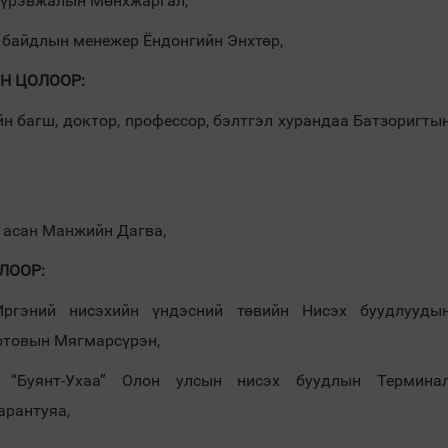
 Пүрэвжалын Мөнхжаргал,
 байдлын менежер Ёндонгийн Энхтөр,
Н ЦОЛООР:
н багш, доктор, профессор, бэлтгэл хурандаа Батзоригты
 асан Манжийн Дагва,
ЛООР:
Иргэний нисэхийн үндэсний төвийн Нисэх буудлууды
отовын Мягмарсүрэн,
 “Буянт-Ухаа” Олон улсын нисэх буудлын Термина
арантуяа,