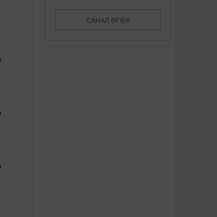
САНАЛ ӨГӨХ
н
н
н