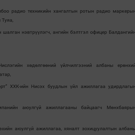
олбоо радио техникийн хангалтын ротын радио маркеры
 Туяа,
 шалган нэвтрүүлэгч, ангийн бэлтгэл офицер Балдангий
Нислэгийн хөдөлгөөний үйлчилгээний албаны ерөнхи
атар,
рт” ХХК-ийн Нисэх буудлын үйл ажиллагаа удирдлагы
мпанийн аюулгүй ажиллагааны байцаагч Мөнхбаяры
эхийн аюулгүй ажиллагаа, хяналт зохицуулалтын албан