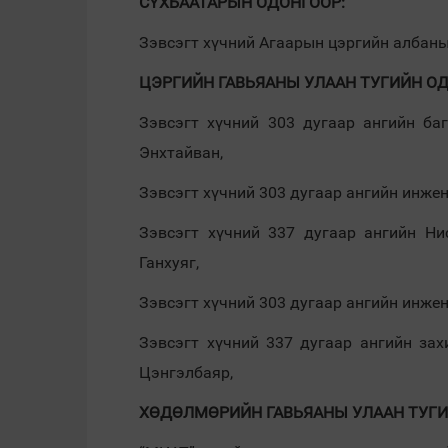
СҮХБААТАРЫН ОДОНГООР:
Зэвсэгт хүчний Агаарын цэргийн албаны
ЦЭРГИЙН ГАВЬЯАНЫ УЛААН ТУГИЙН ОД
Зэвсэгт хүчний 303 дугаар ангийн ба
Энхтайван,
Зэвсэгт хүчний 303 дугаар ангийн инже
Зэвсэгт хүчний 337 дугаар ангийн Ни
Ганхуяг,
Зэвсэгт хүчний 303 дугаар ангийн инже
Зэвсэгт хүчний 337 дугаар ангийн за
Цэнгэлбаяр,
ХӨДӨЛМӨРИЙН ГАВЬЯАНЫ УЛААН ТУГИ