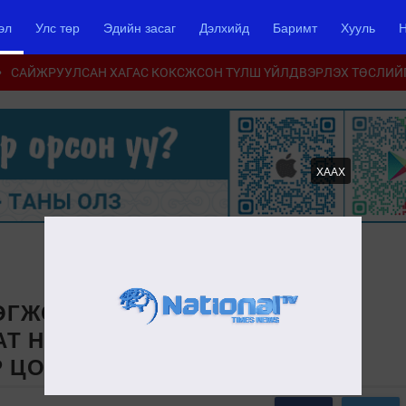
эл
Улс төр
Эдийн засаг
Дэлхийд
Баримт
Хууль
Н
САЙЖРУУЛСАН ХАГАС КОКСЖСОН ТҮЛШ ҮЙЛДВЭРЛЭХ ТӨСЛИЙ
ХААХ
ӨГЖСӨНИЙ 100 ЖИЛИЙН ОЙГ
Т НИСГЭГЧ Р.БАТ-ЭРДЭНЭД
 ЦОЛ ХҮРТЭЭЛЭЭ