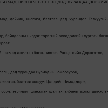
ЙН АХМАД НИСГЭГЧ, БЭЛТГЭЛ ДЭД ХУРАНДАА ДОРЖИЙ
мад дайчин, нисгэгч, бэлтгэл дэд хурандаа Галхүүгий
эр, байлдааны нисдэг тэрэгний эскадрилийн сургагч багш
ирбат,
йн ахмад ажилтан багш, нисгэгч Рэнцэнгийн Доржготов,
багш, дэд хурандаа Буриадын Гомбосүрэн,
 ажилтан, бэлтгэл хошууч Цэндийн Чимэддорж,
 осол, зөрчлийг шинжлэн шалгах албаны ахлах шинжлэ