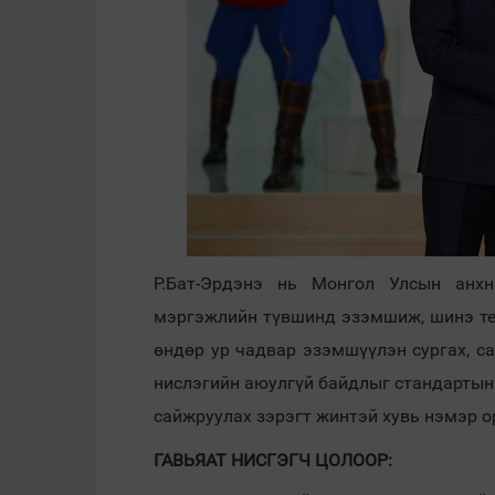
Р.Бат-Эрдэнэ нь Монгол Улсын анхн
мэргэжлийн түвшинд эзэмшиж, шинэ тех
өндөр ур чадвар эзэмшүүлэн сургах, с
нислэгийн аюулгүй байдлыг стандартын 
сайжруулах зэрэгт жинтэй хувь нэмэр о
ГАВЬЯАТ НИСГЭГЧ ЦОЛООР: