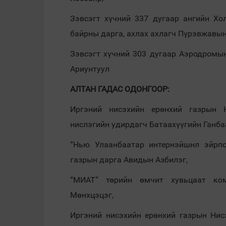
Зэвсэгт хүчний 337 дугаар ангийн Х
байрны дарга, ахлах ахлагч Пүрэвжавын
Зэвсэгт хүчний 303 дугаар Аэродромын
Ариунтуул
АЛТАН ГАДАС ОДОНГООР:
Иргэний нисэхийн ерөнхий газрын 
нислэгийн удирдагч Батаахүүгийн Ганба
“Нью Улаанбаатар интернэйшнл эйрпо
газрын дарга Авидын Азбилэг,
“МИАТ” төрийн өмчит хувьцаат ко
Мөнхцэцэг,
Иргэний нисэхийн ерөнхий газрын Нис