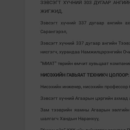
ЗЭВСЭГТ ХҮЧНИЙ 303 ДУГААР АНГИ
ЖИГЖИД,
Зэвсэгт хүчний 337 дугаар ангийн ах
Сарангэрэл,
Зэвсэгт хүчний 337 дугаар ангийн Тээв
нисгэгч, хурандаа Намжилцэрэнгийн Оч
“МИАТ” төрийн өмчит хувьцаат компани
НИСЭХИЙН ГАВЬЯАТ ТЕХНИКЧ ЦОЛООР:
Нисэхийн инженер, нисэхийн профессор 
Зэвсэгт хүчний Агаарын цэргийн ахмад
Зам тээврийн яамны Агаарын хөлгийн
шалгагч Хандын Наранхүү,