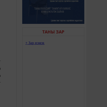
ТАНЫ ЗАР
г
н
н
г