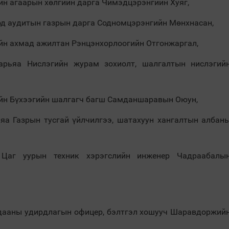
йн агаарын хөлгийн дарга Чимэдцэрэнгийн Хуяг,
од аудитын газрын дарга Содномцэрэнгийн Мөнхнасан,
йн ахмад ажилтан Рэнцэнхорлоогийн Отгонжаргал,
арьяа Нислэгийн журам зохиолт, шалгалтын нислэгий
ийн Бүхээгийн шалгагч багш Самданшаравын Оюун,
яа Газрын тусгай үйлчилгээ, шатахуун хангалтын албан
 Цаг уурын техник хэрэгслийн инженер Чадраабалы
лдааны удирдлагын офицер, бэлтгэл хошууч Шаравдоржий