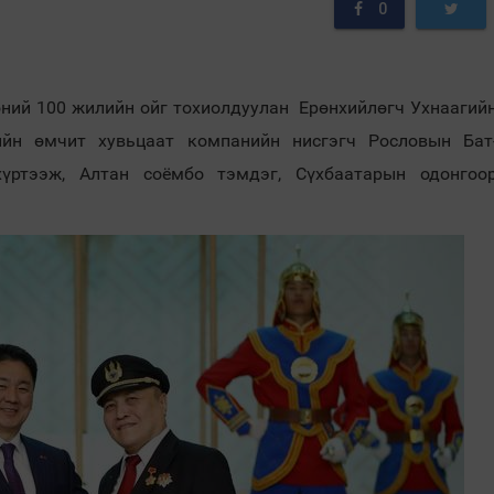
0
өний 100 жилийн ойг тохиолдуулан Ерөнхийлөгч Ухнаагий
ийн өмчит хувьцаат компанийн нисгэгч Рословын Бат
үртээж, Алтан соёмбо тэмдэг, Сүхбаатарын одонгоо