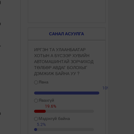
Н
н
САНАЛ АСУУЛГА
,
ИРГЭН ТА УЛААНБААТАР
ХОТЫН А БҮСЭЭР ХУВИЙН
АВТОМАШИНТАЙ ЗОРЧИХОД
ТӨЛБӨР АВДАГ БОЛОХЫГ
ДЭМЖИЖ БАЙНА УУ ?
Явна
109.3%
Явахгүй
19.6%
н
Мэдэхгүй байна
5.2%