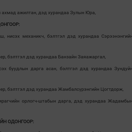
 ахмад ажилтан, дэд хурандаа Зулын Юра,
ОНГООР:
гш, нисэх механикч, бэлтгэл дэд хурандаа Сэрээнэнгий
нер, бэлтгэл дэд хурандаа Банзайн Заяажаргал,
сэх буудлын дарга асан, бэлтгэл дэд хурандаа Зундуй
нер, бэлтгэл дэд хурандаа Жамбалсүрэнгийн Цогтдорж,
хирагчийн орлогч-штабын дарга, дэд хурандаа Жадамбы
ЙН ОДОНГООР: