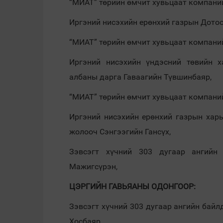
“МИАТ” төрийн өмчит хувьцаат компани
Иргэний нисэхийн ерөнхий газрын Дото
“МИАТ” төрийн өмчит хувьцаат компани
Иргэний нисэхийн үндэсний төвийн х
албаны дарга Гаваагийн Түвшинбаяр,
“МИАТ” төрийн өмчит хувьцаат компан
Иргэний нисэхийн ерөнхий газрын харь
жолооч Сэнгээгийн Гансүх,
Зэвсэгт хүчний 303 дугаар ангийн
Мажигсүрэн,
ЦЭРГИЙН ГАВЬЯАНЫ ОДОНГООР:
Зэвсэгт хүчний 303 дугаар ангийн бай
Хосбаяр,