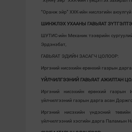
“Хүннү эйр” ХХК-ийн гүйцэтгэх захирал
“Оранж эйр” ХХК-ийн нислэгийн аюулгүй
ШИНЖЛЭХ УХААНЫ ГАВЬЯАТ ЗҮТГЭЛТЭ
ШУТИС-ийн Механик тээврийн сургуулий
Эрдэнэбат,
ГАВЬЯАТ ЭДИЙН ЗАСАГЧ ЦОЛООР:
Иргэний нисэхийн ерөнхий газрын дарга
ҮЙЛЧИЛГЭЭНИЙ ГАВЬЯАТ АЖИЛТАН ЦО
Иргэний нисэхийн ерөнхий газрын 
үйлчилгээний газрын дарга асан Доржг
Иргэний нисэхийн үндэсний төвийн
үйлчилгээний хэсгийн дарга Паламын Н