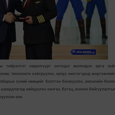
ы тийрэлтэт хөдөлгүүрт онгоцыг жолоодох арга зүй
ник, технологи нэвтрүүлэх, залуу нисгэгчдэд мэргэжлий
албарын хүний нөөцийг бэлтгэн бэхжүүлэх, нисэхийн боло
шаардлагад нийцүүлэн хангах, бүтэц, зохион байгуулалты
руулсан юм.