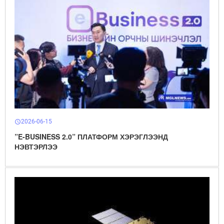
2026-06-15
schedule
”E-BUSINESS 2.0” ПЛАТФОРМ ХЭРЭГЛЭЭНД
НЭВТЭРЛЭЭ