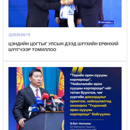
2026-06-15
schedule
ЦЭНДИЙН ЦОГТЫГ УЛСЫН ДЭЭД ШҮҮХИЙН ЕРӨНХИЙ
ШҮҮГЧЭЭР ТОМИЛЛОО