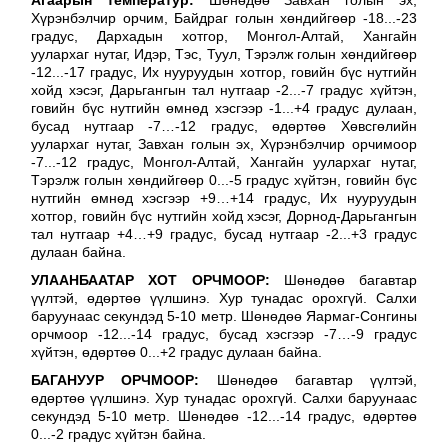
Агаарын температур:
Шөнөдөө Завхан голын эх,
Хүрэнбэлчир орчим, Байдраг голын хөндийгөөр -18...-23
градус, Дархадын хотгор, Монгол-Алтай, Хангайн
уулархаг нутаг, Идэр, Тэс, Туул, Тэрэлж голын хөндийгөөр
-12...-17 градус, Их нууруудын хотгор, говийн бүс нутгийн
хойд хэсэг, Дарьгангын тал нутгаар -2...-7 градус хүйтэн,
говийн бүс нутгийн өмнөд хэсгээр -1...+4 градус дулаан,
бусад нутгаар -7…-12 градус, өдөртөө Хөвсгөлийн
уулархаг нутаг, Завхан голын эх, Хүрэнбэлчир орчимоор
-7...-12 градус, Монгол-Алтай, Хангайн уулархаг нутаг,
Тэрэлж голын хөндийгөөр 0...-5 градус хүйтэн, говийн бүс
нутгийн өмнөд хэсгээр +9…+14 градус, Их нууруудын
хотгор, говийн бүс нутгийн хойд хэсэг, Дорнод-Дарьгангын
тал нутгаар +4…+9 градус, бусад нутгаар -2...+3 градус
дулаан байна.
УЛААНБААТАР ХОТ ОРЧМООР:
Шөнөдөө багавтар
үүлтэй, өдөртөө үүлшинэ. Хур тунадас орохгүй. Салхи
баруунаас секундэд 5-10 метр. Шөнөдөө Яармаг-Сонгины
орчмоор -12...-14 градус, бусад хэсгээр -7…-9 градус
хүйтэн, өдөртөө 0...+2 градус дулаан байна.
БАГАНУУР ОРЧМООР:
Шөнөдөө багавтар үүлтэй,
өдөртөө үүлшинэ. Хур тунадас орохгүй. Салхи баруунаас
секундэд 5-10 метр. Шөнөдөө -12...-14 градус, өдөртөө
0...-2 градус хүйтэн байна.