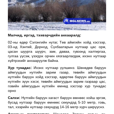
Малчид, иргэд, тээвэрчдийн анхааралд:
02-ны өдөр Сэлэнгийн нутаг, Төв аймгийн хойд хэсгээр,
03-нд Хэнтий, Дорнод, Сүхбаатарын нутгаар цас орж,
цасан шуурга шуурч, зам, даваа, гүвээнд халтиргаа,
гулгаа үүсэж, үзэгдэх орчин хязгаарлагдаж, ихэнх нутгаар
хүйтрэхийг анхааруулж байна.
Хур тунадас:
Ихэнх нутгаар үүлшинэ. Шөнөдөө баруун
аймгуудын нутгийн зарим газар, төвийн аймгуудын
нутгийн баруун хойд хэсгээр, өдөртөө баруун аймгуудын
нутгийн зүүн хэсэг, төвийн аймгуудын зарим газраар цас,
говийн аймгуудын нутгийн өмнөд хэсгээр хур тунадас
орно
Салхи:
Нутгийн баруун хагаст баруун өмнөөс хойш эргэж,
бусад нутгаар баруун өмнөөс секундэд 5-10 метр, говь,
тал, хээрийн нутгаар секундэд 14-16 метр хүрч ширүүснэ.