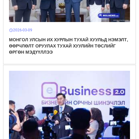
2026-03-09
schedule
МОНГОЛ УЛСЫН ИХ ХУРЛЫН ТУХАЙ ХУУЛЬД НЭМЭЛТ,
ӨӨРЧЛӨЛТ ОРУУЛАХ ТУХАЙ ХУУЛИЙН ТӨСЛИЙГ
ӨРГӨН МЭДҮҮЛЛЭЭ