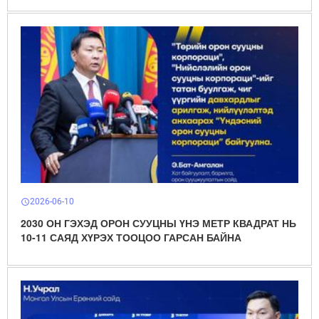
2026-06-10
schedule
2030 ОН ГЭХЭД ОРОН СУУЦНЫ ҮНЭ МЕТР КВАДРАТ НЬ
10-11 САЯД ХҮРЭХ ТООЦОО ГАРСАН БАЙНА