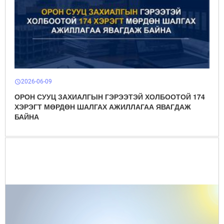
2026-06-09
schedule
ОРОН СУУЦ ЗАХИАЛГЫН ГЭРЭЭТЭЙ ХОЛБООТОЙ 174
ХЭРЭГТ МӨРДӨН ШАЛГАХ АЖИЛЛАГАА ЯВАГДАЖ
БАЙНА