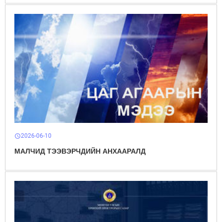
2026-06-10
schedule
МАЛЧИД ТЭЭВЭРЧДИЙН АНХААРАЛД