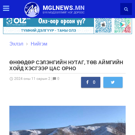
Эхлэл
Нийгэм
ӨНӨӨДӨР СЭЛЭНГИЙН НУТАГ, ТӨВ АЙМГИЙН
ХОЙД ХЭСГЭЭР ЦАС ОРНО
0
2024 оны 11 сарын 2
schedule
chat_bubble
0