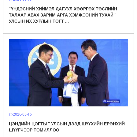
“ҮНДЭСНИЙ ХИЙМЭЛ ДАГУУЛ ХӨӨРГӨХ ТӨСЛИЙН
ТАЛААР АВАХ ЗАРИМ АРГА ХЭМЖЭЭНИЙ ТУХАЙ”
УЛСЫН ИХ ХУРЛЫН ТОГТ ...
2026-06-15
schedule
ЦЭНДИЙН ЦОГТЫГ УЛСЫН ДЭЭД ШҮҮХИЙН ЕРӨНХИЙ
ШҮҮГЧЭЭР ТОМИЛЛОО