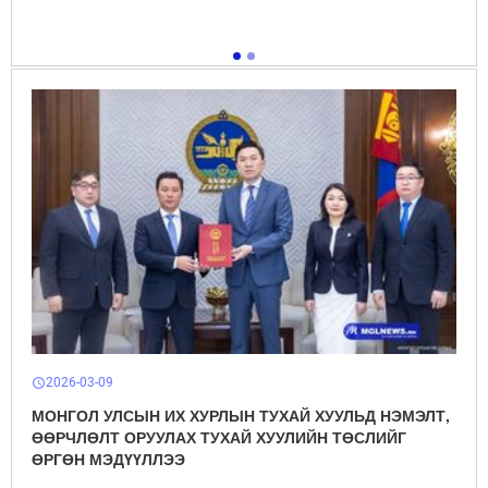
2026-03-09
schedule
МОНГОЛ УЛСЫН ИХ ХУРЛЫН ТУХАЙ ХУУЛЬД НЭМЭЛТ,
ӨӨРЧЛӨЛТ ОРУУЛАХ ТУХАЙ ХУУЛИЙН ТӨСЛИЙГ
ӨРГӨН МЭДҮҮЛЛЭЭ