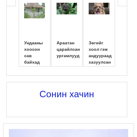
түлэгд
ба ...
Ундааны
Араатан
Зөгийг
Америк
хоосон
царайлсан
хоол гэж
сав
сав
ургамлууд
андуураад
шилжү
байхад
хазуулсан
суулгу
амьдарчих
нь
эмэгтэ
юм байна
нярайл
л даа
...
Сонин хачин