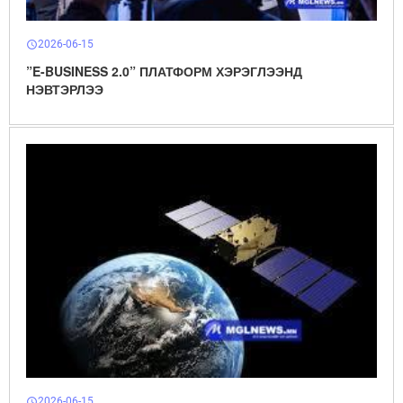
2026-06-15
schedule
”E-BUSINESS 2.0” ПЛАТФОРМ ХЭРЭГЛЭЭНД
НЭВТЭРЛЭЭ
2026-06-15
schedule