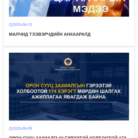
2026-06-10
schedule
МАЛЧИД ТЭЭВЭРЧДИЙН АНХААРАЛД
2026-06-09
schedule
ОРОН СУУЦ ЗАХИАЛГЫН ГЭРЭЭТЭЙ ХОЛБООТОЙ 174