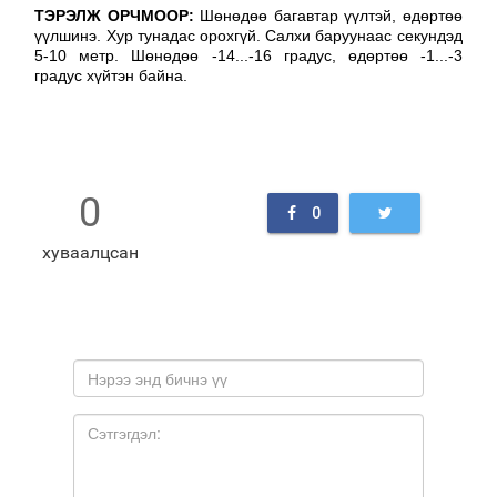
ТЭРЭЛЖ ОРЧМООР:
Шөнөдөө багавтар үүлтэй, өдөртөө
үүлшинэ. Хур тунадас орохгүй. Салхи баруунаас секундэд
5-10 метр. Шөнөдөө -14...-16 градус, өдөртөө -1...-3
градус хүйтэн байна.
0
0
хуваалцсан