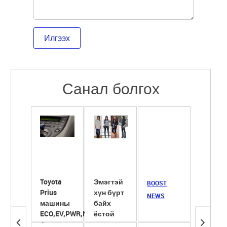
Санал болгох
Toyota
Эмэгтэй
Сүүнд
BOOST
Prius
хүн бүрт
ширхэг
NEWS
машины
байх
ёотон
ECO,EV,PWR,NRL
ёстой
хийж
4 горим
гутлууд
хөөрүү