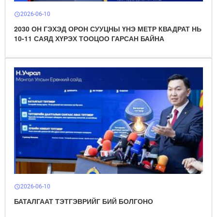
2026-06-10
schedule
2030 ОН ГЭХЭД ОРОН СУУЦНЫ ҮНЭ МЕТР КВАДРАТ НЬ
10-11 САЯД ХҮРЭХ ТООЦОО ГАРСАН БАЙНА
2026-06-10
schedule
БАТАЛГААТ ТЭТГЭВРИЙГ БИЙ БОЛГОНО