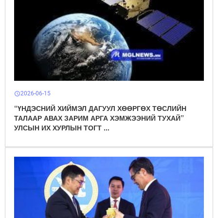
2026-06-15
schedule
“ҮНДЭСНИЙ ХИЙМЭЛ ДАГУУЛ ХӨӨРГӨХ ТӨСЛИЙН
ТАЛААР АВАХ ЗАРИМ АРГА ХЭМЖЭЭНИЙ ТУХАЙ”
УЛСЫН ИХ ХУРЛЫН ТОГТ ...