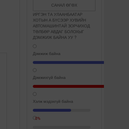
САНАЛ ӨГӨХ
ИРГЭН ТА УЛААНБААТАР
ХОТЫН А БҮСЭЭР ХУВИЙН
АВТОМАШИНТАЙ ЗОРЧИХОД
ТӨЛБӨР АВДАГ БОЛОХЫГ
ДЭМЖИЖ БАЙНА УУ ?
Дэмжиж байна
Дэмжихгүй байна
Хэлж мэдэхгүй байна
66.7%
Сүүнд ширхэг ёотон хийж
Дэлхийн хамгийн цэнгэг
0%
хөөрүүлбэл түлэгдэхгүй ба
устай өвөрмөц газрууд
...