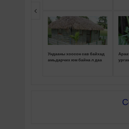
Ундааны хоосон сав байхад
Араа
амьдарчих юм байна л даа
урга
С