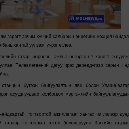
ням
гарагт
эрчим
х
үчний
салбарын
өнөөгийн
н
өхцөл
байдал
лбаныхантай
уулзаж
,
үүрэг
өг
лөө
.
т
өслийн
газар
шорооны
ажлыг
өнгөрсөн
7
хоногт
эхл
үүлж
уллаа
.
Т
өлөвлөгөөний
дагуу
ирэх
д
өрөвдүгээр
сарын
1-
н
айна
.
станцын
б
үтээн
байгуулалтын
явц
болон
Улаанбаата
эрэг
асуудлуудаар
холбогдох
мэргэжлийн
байгууллагууды
найдвартай
,
тогтвортой
ажиллагааг
хангах
чиглэлээр
дун
й
талаар
тогтоолын
т
өсөл
боловсруулж
Засгийн
газры