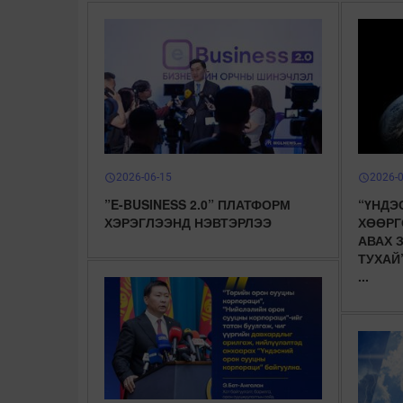
2026-06-15
2026-
schedule
schedule
”E-BUSINESS 2.0” ПЛАТФОРМ
“ҮНДЭ
ХЭРЭГЛЭЭНД НЭВТЭРЛЭЭ
ХӨӨРГ
АВАХ 
ТУХАЙ
...