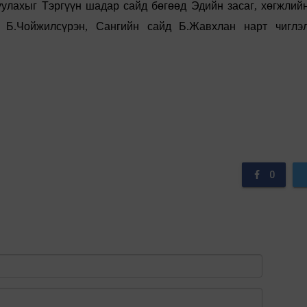
уулахыг
Тэрг
үүн
шадар
сайд
б
өгөөд
Эдийн
засаг
,
х
өгжлий
Б
.
Чойжилс
үрэн
,
Сангийн
сайд
Б
.
Жавхлан
нарт
чиглэ
0