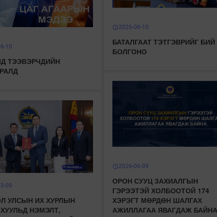
2026-06-10
schedule
БАТАЛГААТ ТЭТГЭВРИЙГ БИЙ
06-10
БОЛГОНО
Д ТЭЭВЭРЧДИЙН
РАЛД
2026-06-09
schedule
ОРОН СУУЦ ЗАХИАЛГЫН
03-09
ГЭРЭЭТЭЙ ХОЛБООТОЙ 174
Л УЛСЫН ИХ ХУРЛЫН
ХЭРЭГТ МӨРДӨН ШАЛГАХ
 ХУУЛЬД НЭМЭЛТ,
АЖИЛЛАГАА ЯВАГДАЖ БАЙН