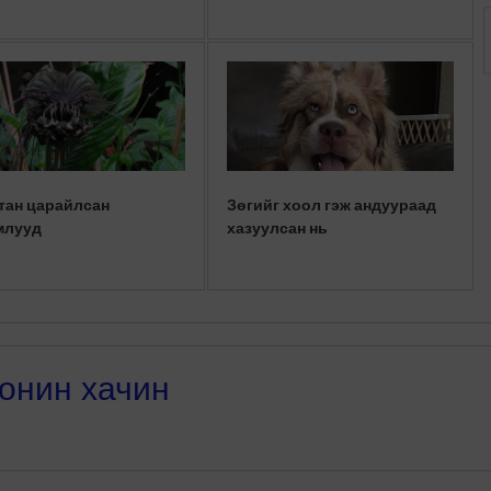
тан царайлсан
Зөгийг хоол гэж андуураад
млууд
хазуулсан нь
онин хачин