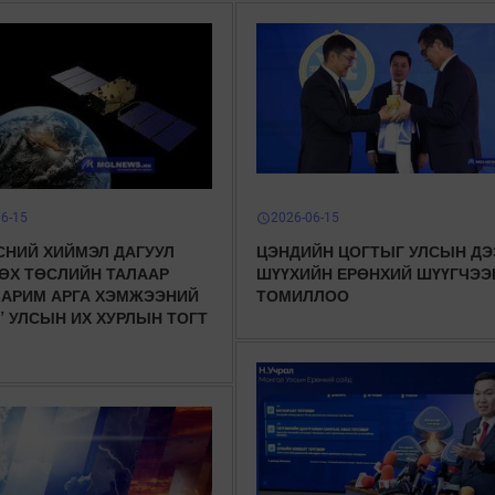
06-15
2026-06-15
schedule
СНИЙ ХИЙМЭЛ ДАГУУЛ
ЦЭНДИЙН ЦОГТЫГ УЛСЫН ДЭ
ӨХ ТӨСЛИЙН ТАЛААР
ШҮҮХИЙН ЕРӨНХИЙ ШҮҮГЧЭЭ
ЗАРИМ АРГА ХЭМЖЭЭНИЙ
ТОМИЛЛОО
” УЛСЫН ИХ ХУРЛЫН ТОГТ