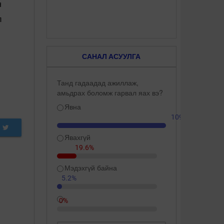
н
л
САНАЛ АСУУЛГА
Танд гадаадад ажиллаж,
амьдрах боломж гарвал яах вэ?
Явна
109.3%
Явахгүй
19.6%
Мэдэхгүй байна
5.2%
0%