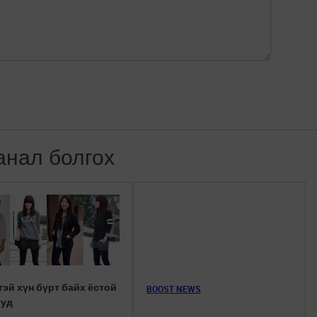
анал болгох
тэй хүн бүрт байх ёстой
BOOST NEWS
ууд