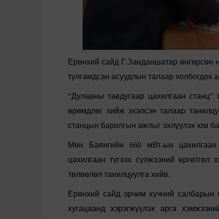
Ер
өнхий
сайд
Г
.
Занданшатар
өнгөрсөн
тулгамдсан
асуудлын
талаар
холбогдох
а
“
Дулааны
тавдугаар
цахилгаан
станц
”
өрөмдлөг
хийж
эхэлсэн
талаар
танилцу
станцын
барилгын
ажлыг
эхл
үүл
эх
юм
б
М
өн
Баянгийн
660
мВт
-
ын
цахилгаан
цахилгаан
т
үгээх
с
үлжээний
өргөтгөл
з
т
өлөөлөл
танилцуулга
хийв
.
Ер
өнхий
сайд
эрчим
х
үчний
салбарын
хугацаанд
хэрэгж
үүлэх
арга
хэмжээни