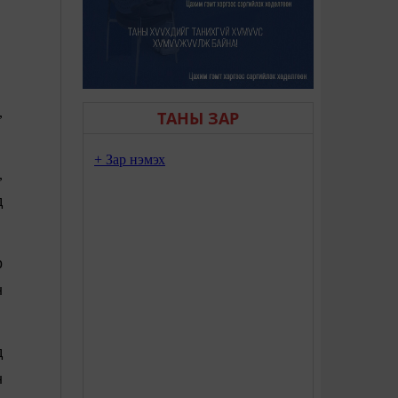
,
ТАНЫ ЗАР
,
д
р
н
д
н