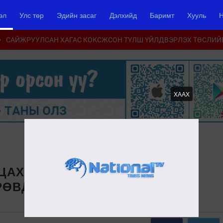
эл
Улс төр
Эдийн засаг
Дэлхийд
Баримт
Хууль
Н
САЙЖРУУЛСАН ХАГАС КОКСЖСОН ТҮЛШ ҮЙЛДВЭРЛЭХ ТӨСЛИЙ
ХААХ
ЦАХИЛГААН СТАНЦ” ТӨСЛИЙН
ӨВДҮГЭЭР САРЫН 1-НД