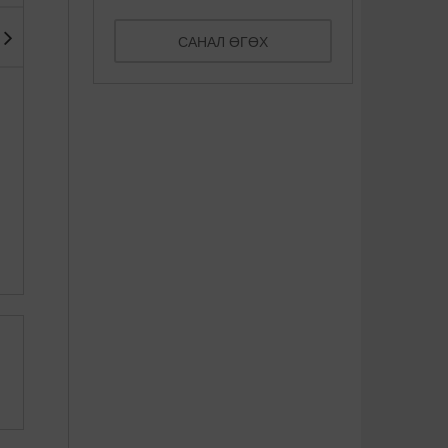
САНАЛ ӨГӨХ
Америкт сав шилжүүлэн
Дэлхийн хамгийн ер бусын
суулгуулсан эмэгтэй
15 шөл
нярайлжэ ...