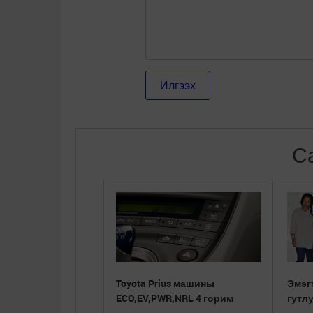
С
Toyota Prius машины
Эмэг
ECO,EV,PWR,NRL 4 горим
гутл