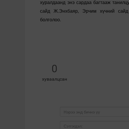
хуралдаанд
энэ
сардаа
багтааж
танилц
сайд
Ж
.
Энхбаяр
,
Эрчим
х
үчний
сайд
болголоо
.
0
хуваалцсан