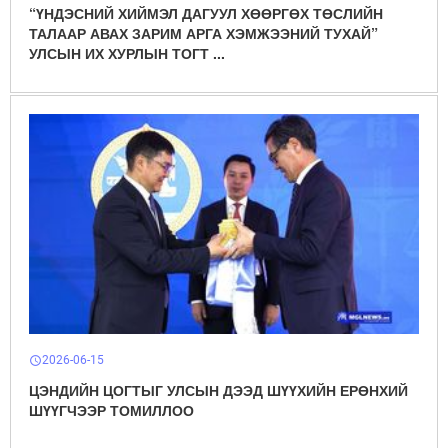
“ҮНДЭСНИЙ ХИЙМЭЛ ДАГУУЛ ХӨӨРГӨХ ТӨСЛИЙН
ТАЛААР АВАХ ЗАРИМ АРГА ХЭМЖЭЭНИЙ ТУХАЙ”
УЛСЫН ИХ ХУРЛЫН ТОГТ ...
2026-06-15
schedule
ЦЭНДИЙН ЦОГТЫГ УЛСЫН ДЭЭД ШҮҮХИЙН ЕРӨНХИЙ
ШҮҮГЧЭЭР ТОМИЛЛОО