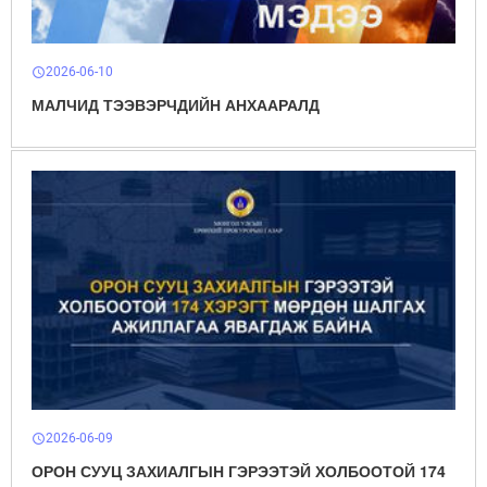
2026-06-10
schedule
МАЛЧИД ТЭЭВЭРЧДИЙН АНХААРАЛД
2026-06-09
schedule
ОРОН СУУЦ ЗАХИАЛГЫН ГЭРЭЭТЭЙ ХОЛБООТОЙ 174