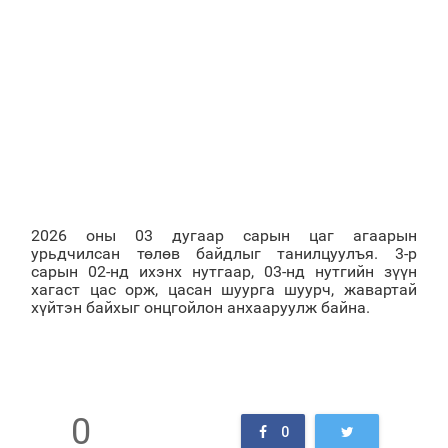
2026 оны 03 дугаар сарын цаг агаарын
урьдчилсан төлөв байдлыг танилцуулъя. 3-р
сарын 02-нд ихэнх нутгаар, 03-нд нутгийн зүүн
хагаст цас орж, цасан шуурга шуурч, жавартай
хүйтэн байхыг онцгойлон анхааруулж байна.
0
0