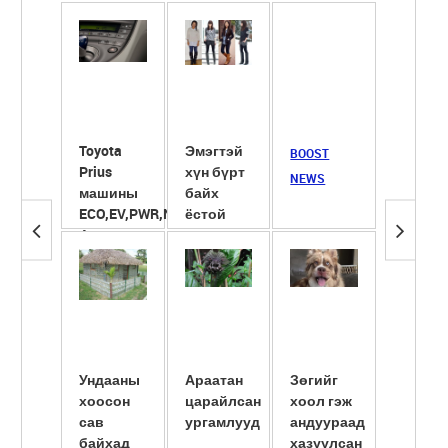
Toyota
Эмэгтэй
Сүүнд
BOOST
Prius
хүн бүрт
ширхэг
NEWS
машины
байх
ёотон
ECO,EV,PWR,NRL
ёстой
хийж
4 горим
гутлууд
хөөрүү
түлэгд
ба ...
Ундааны
Араатан
Зөгийг
Америк
хоосон
царайлсан
хоол гэж
сав
сав
ургамлууд
андуураад
шилжү
байхад
хазуулсан
суулгу