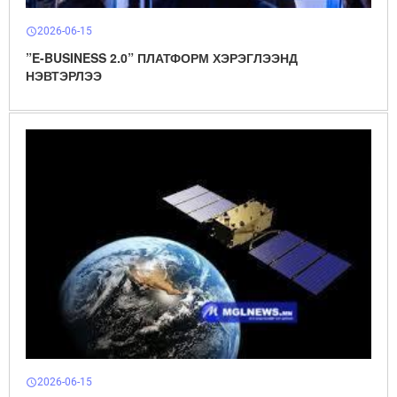
2026-06-15
schedule
”E-BUSINESS 2.0” ПЛАТФОРМ ХЭРЭГЛЭЭНД
НЭВТЭРЛЭЭ
2026-06-15
schedule