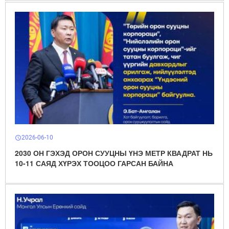
2026-06-10
schedule
2030 ОН ГЭХЭД ОРОН СУУЦНЫ ҮНЭ МЕТР КВАДРАТ НЬ
10-11 САЯД ХҮРЭХ ТООЦОО ГАРСАН БАЙНА