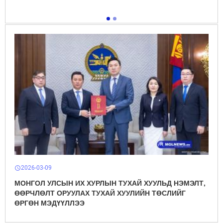
2026-03-09
schedule
МОНГОЛ УЛСЫН ИХ ХУРЛЫН ТУХАЙ ХУУЛЬД НЭМЭЛТ,
ӨӨРЧЛӨЛТ ОРУУЛАХ ТУХАЙ ХУУЛИЙН ТӨСЛИЙГ
ӨРГӨН МЭДҮҮЛЛЭЭ