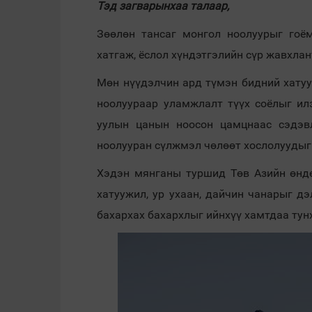
Тэд загварынхаа талаар,
Зөөлөн тансаг монгол ноолуурыг гоё
хатгаж, ёслол хүндэтгэлийн сүр жавхлан
Мөн нүүдэлчин ард түмэн бидний хатуу
ноолуураар уламжлалт түүх соёлыг ил
уулын цанын ноосон цамцнаас сэдэвл
ноолууран сүлжмэл чөлөөт хослолуудыг
Хэдэн мянганы туршид Төв Азийн өнд
хатуужил, ур ухаан, дайчин чанарыг д
бахархах бахархлыг ийнхүү хамтдаа тун