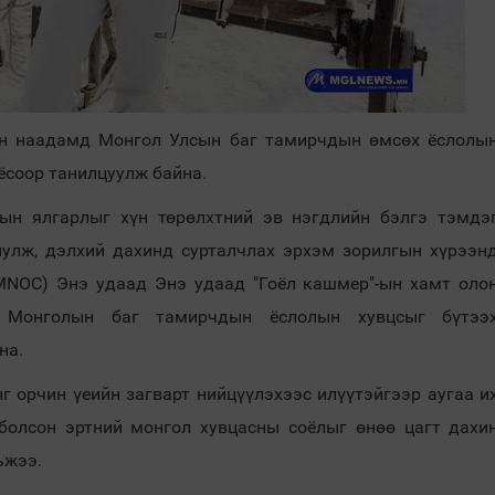
н наадамд Монгол Улсын баг тамирчдын өмсөх ёслолы
ёсоор танилцуулж байна.
лын ялгарлыг хүн төрөлхтний эв нэгдлийн бэлгэ тэмдэ
улж, дэлхий дахинд сурталчлах эрхэм зорилгын хүрээн
NOC) Энэ удаад Энэ удаад "Гоёл кашмер"-ын хамт оло
 Монголын баг тамирчдын ёслолын хувцсыг бүтээ
на.
г орчин үеийн загварт нийцүүлэхээс илүүтэйгээр аугаа и
 болсон эртний монгол хувцасны соёлыг өнөө цагт дахи
ьжээ.