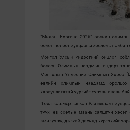
“Милан–Кортина 2026” өвлийн олимпы
болон чөлөөт хувцасны хослолыг албан 
Монгол Улсын үндэстний онцлог, соё
болсон Олимпын наадмын индэрт тани
Монголын Үндэсний Олимпын Хороо (M
өвлийн олимпын наадамд оролцох
хариуцлагатай үүргийг хүлээн авсан бай
"Гоёл кашмер"-ынхан Уламжлалт хувцсы
түүх, өв соёлын маань салшгүй хэсэг
амилуулж, дэлхий дахинд хүргэхийг зор