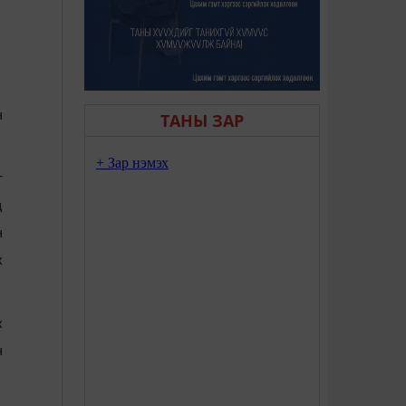
н
ТАНЫ ЗАР
г
д
н
х
х
н