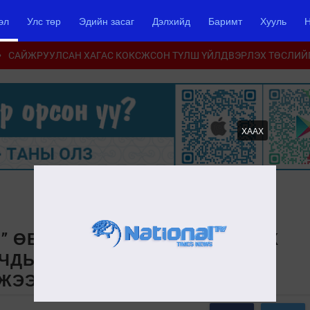
эл
Улс төр
Эдийн засаг
Дэлхийд
Баримт
Хууль
Н
САЙЖРУУЛСАН ХАГАС КОКСЖСОН ТҮЛШ ҮЙЛДВЭРЛЭХ ТӨСЛИЙ
ХААХ
6” ӨВЛИЙН ОЛИМПОД ОРОЛЦОХ
ЧДЫН ХУВЦАСЫГ ”ГОЁЛ
АЖЭЭ