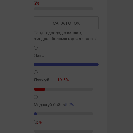
0%
САНАЛ ӨГӨХ
Танд гадаадад ажиллаж,
амьдрах боломж гарвал яах вэ?
Явна
109.3%
Явахгүй
19.6%
Мэдэхгүй байна
5.2%
0%