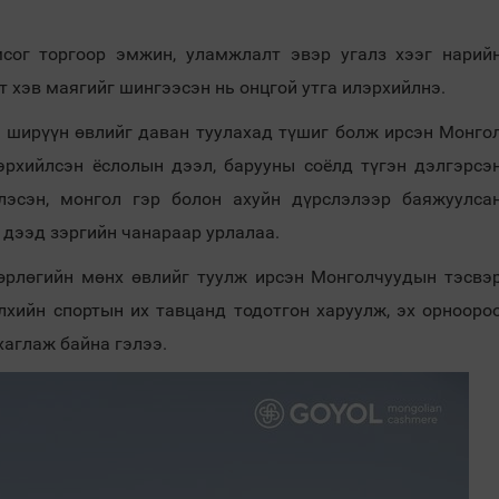
мсог торгоор эмжин, уламжлалт эвэр угалз хээг нарий
т хэв маягийг шингээсэн нь онцгой утга илэрхийлнэ.
 ширүүн өвлийг даван туулахад түшиг болж ирсэн Монго
эрхийлсэн ёслолын дээл, барууны соёлд түгэн дэлгэрсэ
эсэн, монгол гэр болон ахуйн дүрслэлээр баяжуулса
 дээд зэргийн чанараар урлалаа.
өрлөгийн мөнх өвлийг туулж ирсэн Монголчуудын тэсвэ
элхийн спортын их тавцанд тодотгон харуулж, эх орнооро
хаглаж байна гэлээ.