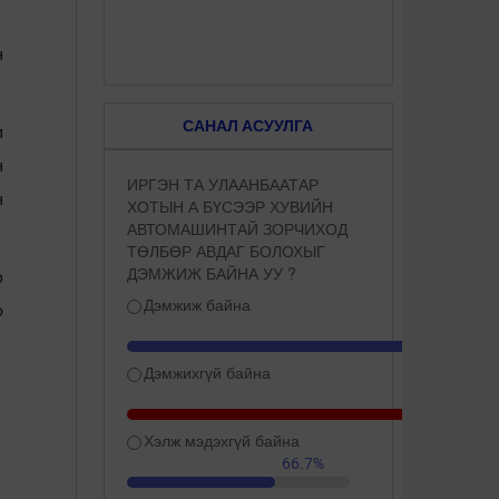
н
САНАЛ АСУУЛГА
л
н
ИРГЭН ТА УЛААНБААТАР
н
ХОТЫН А БҮСЭЭР ХУВИЙН
АВТОМАШИНТАЙ ЗОРЧИХОД
ТӨЛБӨР АВДАГ БОЛОХЫГ
ДЭМЖИЖ БАЙНА УУ ?
р
Дэмжиж байна
о
Дэмжихгүй байна
Хэлж мэдэхгүй байна
66.7%