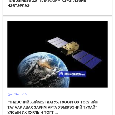
”E-BUSINESS 2.0” ПЛАТФОРМ ХЭРЭГЛЭЭНД
НЭВТЭРЛЭЭ
2026-06-15
schedule
“ҮНДЭСНИЙ ХИЙМЭЛ ДАГУУЛ ХӨӨРГӨХ ТӨСЛИЙН
ТАЛААР АВАХ ЗАРИМ АРГА ХЭМЖЭЭНИЙ ТУХАЙ”
УЛСЫН ИХ ХУРЛЫН ТОГТ ...