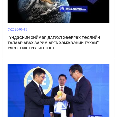
2026-06-15
schedule
“ҮНДЭСНИЙ ХИЙМЭЛ ДАГУУЛ ХӨӨРГӨХ ТӨСЛИЙН
ТАЛААР АВАХ ЗАРИМ АРГА ХЭМЖЭЭНИЙ ТУХАЙ”
УЛСЫН ИХ ХУРЛЫН ТОГТ ...