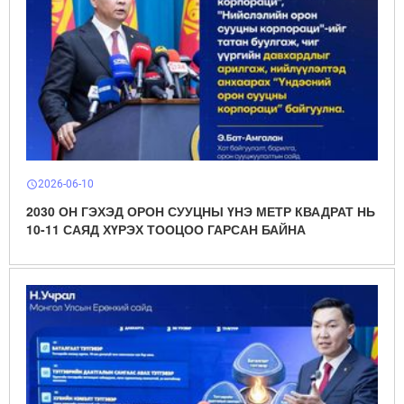
2026-06-10
schedule
2030 ОН ГЭХЭД ОРОН СУУЦНЫ ҮНЭ МЕТР КВАДРАТ НЬ
10-11 САЯД ХҮРЭХ ТООЦОО ГАРСАН БАЙНА