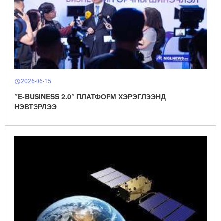
2026-06-15
schedule
”E-BUSINESS 2.0” ПЛАТФОРМ ХЭРЭГЛЭЭНД
НЭВТЭРЛЭЭ