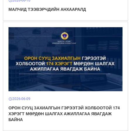
2026-06-10
schedule
МАЛЧИД ТЭЭВЭРЧДИЙН АНХААРАЛД
2026-06-09
schedule
ОРОН СУУЦ ЗАХИАЛГЫН ГЭРЭЭТЭЙ ХОЛБООТОЙ 174
ХЭРЭГТ МӨРДӨН ШАЛГАХ АЖИЛЛАГАА ЯВАГДАЖ
БАЙНА