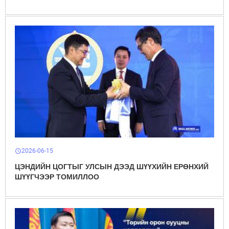
2026-06-15
schedule
ЦЭНДИЙН ЦОГТЫГ УЛСЫН ДЭЭД ШҮҮХИЙН ЕРӨНХИЙ
ШҮҮГЧЭЭР ТОМИЛЛОО