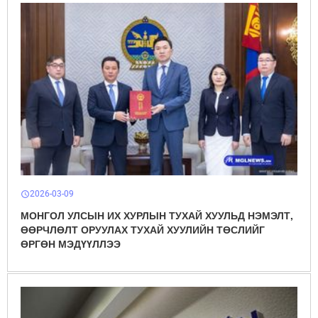
2026-03-09
schedule
МОНГОЛ УЛСЫН ИХ ХУРЛЫН ТУХАЙ ХУУЛЬД НЭМЭЛТ,
ӨӨРЧЛӨЛТ ОРУУЛАХ ТУХАЙ ХУУЛИЙН ТӨСЛИЙГ
ӨРГӨН МЭДҮҮЛЛЭЭ