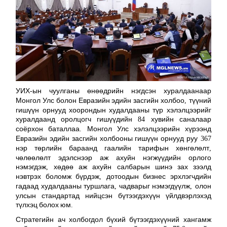
УИХ
ын
чуулганы
өнөөдрийн
нэгдсэн
хуралдаанаар
-
Монгол
Улс
болон
Евразийн
эдийн
засгийн
холбоо
түүний
,
гишүүн
орнууд
хоорондын
худалдааны
түр
хэлэлцээрийг
хуралдаанд
оролцогч
гишүүдийн
хувийн
саналаар
84
соёрхон
баталлаа
Монгол
Улс
хэлэлцээрийн
хүрээнд
.
Евразийн
эдийн
засгийн
холбооны
гишүүн
орнууд
руу
367
нэр
төрлийн
бараанд
гаалийн
тарифын
хөнгөлөлт
,
чөлөөлөлт
эдэлснээр
аж
ахуйн
нэгжүүдийн
орлого
нэмэгдэж
хөдөө
аж
ахуйн
салбарын
шинэ
зах
зээлд
,
нэвтрэх
боломж
бүрдэж
дотоодын
бизнес
эрхлэгчдийн
,
гадаад
худалдааны
туршлага
чадварыг
нэмэгдүүлж
олон
,
,
улсын
стандартад
нийцсэн
бүтээгдэхүүн
үйлдвэрлэхэд
түлхэц
болох
юм
.
Стратегийн
ач
холбогдол
бүхий
бүтээгдэхүүний
хангамж