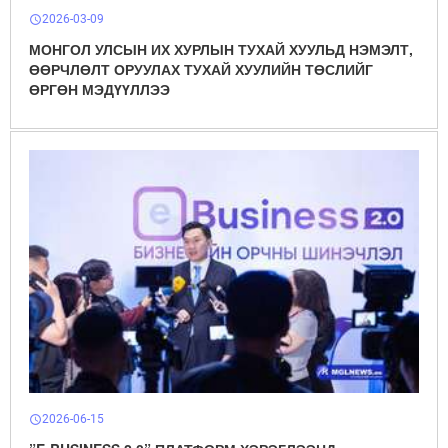
2026-03-09
schedule
МОНГОЛ УЛСЫН ИХ ХУРЛЫН ТУХАЙ ХУУЛЬД НЭМЭЛТ,
ӨӨРЧЛӨЛТ ОРУУЛАХ ТУХАЙ ХУУЛИЙН ТӨСЛИЙГ
ӨРГӨН МЭДҮҮЛЛЭЭ
2026-06-15
schedule