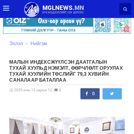
Эхлэл
Нийгэм
МАЛЫН ИНДЕКСЖҮҮЛСЭН ДААТГАЛЫН
ТУХАЙ ХУУЛЬД НЭМЭЛТ, ӨӨРЧЛӨЛТ ОРУУЛАХ
ТУХАЙ ХУУЛИЙН ТӨСЛИЙГ 79,3 ХУВИЙН
САНАЛААР БАТАЛЛАА
0
2025 оны 12 сарын 12
schedule
chat_bubble
0