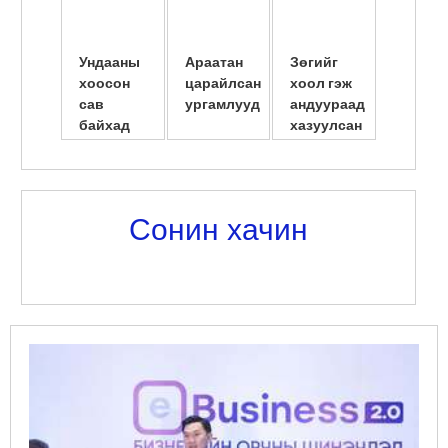
Ундааны
Араатан
Зөгийг
Америк
хоосон
царайлсан
хоол гэж
сав
сав
ургамлууд
андуураад
шилжү
байхад
хазуулсан
суулгу
амьдарчих
нь
эмэгтэ
юм байна
нярайл
л даа
...
Сонин хачин