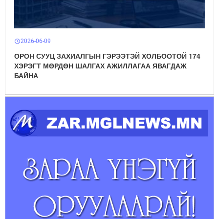
2026-06-09
schedule
ОРОН СУУЦ ЗАХИАЛГЫН ГЭРЭЭТЭЙ ХОЛБООТОЙ 174
ХЭРЭГТ МӨРДӨН ШАЛГАХ АЖИЛЛАГАА ЯВАГДАЖ
БАЙНА