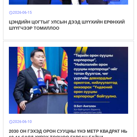
2026-06-15
schedule
ЦЭНДИЙН ЦОГТЫГ УЛСЫН ДЭЭД ШҮҮХИЙН ЕРӨНХИЙ
ШҮҮГЧЭЭР ТОМИЛЛОО
2026-06-10
schedule
2030 ОН ГЭХЭД ОРОН СУУЦНЫ ҮНЭ МЕТР КВАДРАТ НЬ