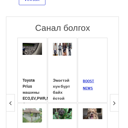
Санал болгох
Toyota
Эмэгтэй
Сүүнд
BOOST
Prius
хүн бүрт
ширхэг
NEWS
машины
байх
ёотон
ECO,EV,PWR,NRL
ёстой
хийж
4 горим
гутлууд
хөөрүү
түлэгд
ба ...