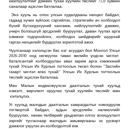
нийлүүлэлтийг
дэмжих
тухай
хуулийн
төслийг
хувийн
75,0
саналаар
эцэслэн
батлалаа
.
Энэ
хууль
нь
олон
улсын
худалдааны
нөхцөл
байдал
,
гадаад
хүчин
зүйлээс
сэргийлэх
стратегийн
ач
холбогдол
,
бүхий
бүтээгдэхүүний
хангамж
нийлүүлэлтийг
дэмжих
,
,
учирч
болзошгүй
эрсдэлийг
бууруулах
даван
туулах
арга
,
хэмжээг
тодорхойлох
холбогдох
шийдвэрийг
шуурхай
,
гаргах
нөхцөлийг
бүрдүүлэх
зорилготой
ажээ
.
Чуулганаар
хэлэлцсэн
бас
нэг
асуудал
бол
Монгол
Улсыг
онд
хөгжүүлэх
таван
жилийн
үндсэн
чиглэл
2026-2030
баталсантай
холбогдуулан
авах
зарим
арга
хэмжээний
тухай
Улсын
Их
Хурлын
тогтоолын
төсөл
болон
Засгийн
“
газарт
чиглэл
өгөх
тухай
Улсын
Их
Хурлын
тогтоолын
”
төслийг
эцэслэн
баталлаа
.
Мөн Малын
индексжүүлсэн
даатгалын
тухай
хуульд
нэмэлт
өөрчлөлт
оруулах
тухай
хуулийн
төслийг
мөн
,
хэлэлцлээ
.
Уг
хуульд
малчдын
даатгалын
хамрагдалтыг
нэмэгдүүлж
тогтвортой
байдал
зудын
эрсдэлийн
нөлөөллийг
,
бууруулах
нөхөн
төлбөрийг
урьдчилан
олгох
зохицуулалт
,
зэргийг
тусгаснаар
малчдын
амьжиргааны
эх
үүсвэрт
дэмжлэг
үзүүлэх
ач
холбогдолтой
юм
.