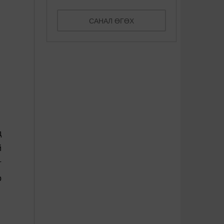
САНАЛ ӨГӨХ
д
й
г
р