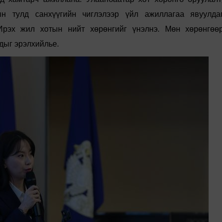
ын
тулд
санхүүгийн
чиглэлээр
үйл
ажиллагаа
явуулда
Ирэх
жил
хотын
нийт
хөрөнгийг
үнэлнэ
.
Мөн
хөрөнгөө
дыг
эрэлхийлье
.