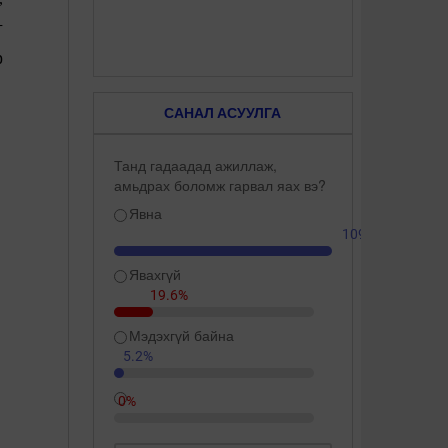
г
р
САНАЛ АСУУЛГА
Танд гадаадад ажиллаж,
амьдрах боломж гарвал яах вэ?
Явна
109.3%
Явахгүй
19.6%
Мэдэхгүй байна
5.2%
0%