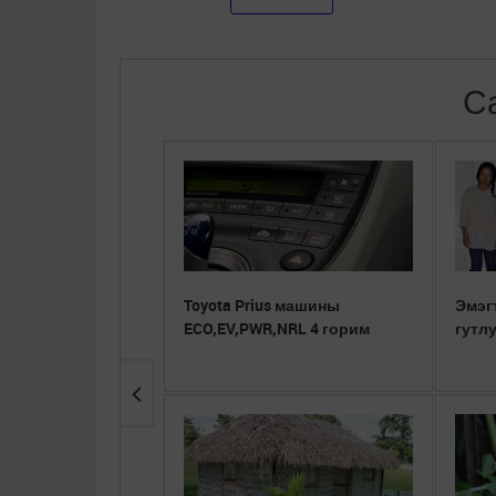
С
Toyota Prius машины
Эмэг
ECO,EV,PWR,NRL 4 горим
гутл