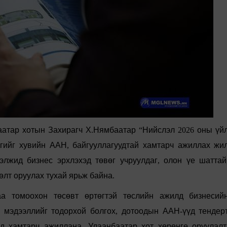
аатар
хотын
Захирагч
Х
.
Нямбаатар
“
Нийслэл
2026
оны
үй
гийг
хувийн
ААН
,
байгууллагуудтай
хамтарч
ажиллах
жи
элжид
бизнес
эрхлэхэд
төвөг
учруулдаг
,
олон
үе
шаттай
өлт
оруул
ах
тухай
ярьж
байна
.
аа
томоохон
төсөвт
өртөгтэй
төслийн
ажилд
бизнесий
мэдээллийг
тодорхой
болгох
,
дотоодын
ААН
-
үүд
тендер
лд
хамтарч
ажиллана
.
Улаанбаатар
хот
хөрөнгө
оруулалт