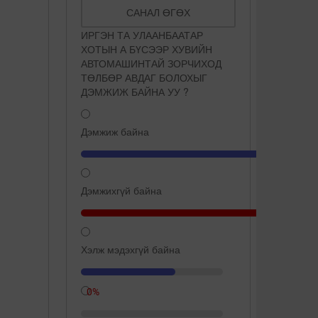
САНАЛ ӨГӨХ
ИРГЭН ТА УЛААНБААТАР
ХОТЫН А БҮСЭЭР ХУВИЙН
АВТОМАШИНТАЙ ЗОРЧИХОД
ТӨЛБӨР АВДАГ БОЛОХЫГ
ДЭМЖИЖ БАЙНА УУ ?
Дэмжиж байна
Дэмжихгүй байна
Хэлж мэдэхгүй байна
66.7%
0%