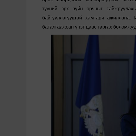
түүний
эрх
зүйн
орчныг
сайжруулах
байгууллагуудтай
хамтарч
ажиллана
.
баталгаажсан
үнэт
цаас
гаргах
боломжуу