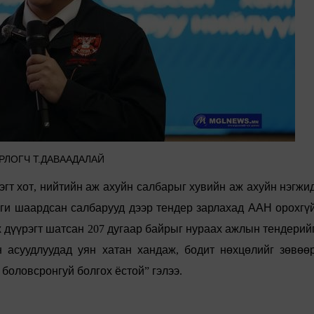
РЛОГЧ Т.ДАВААДАЛАЙ
эгт
хот
,
нийтийн
аж
ахуйн
салбарыг
хувийн
аж
ахуйн
нэгжи
ги
шаардсан
салбарууд
дээр
тендер
зарлахад
ААН
орохгү
х
дүүрэгт
шатсан
207
дугаар
байрыг
нураах
ажлын
тендерий
н
асуудлуудад
уян
хатан
хандаж
,
бодит
нөхцөлийг
зөвөө
боловсронгуй
болгох
ёстой
”
гэлээ
.