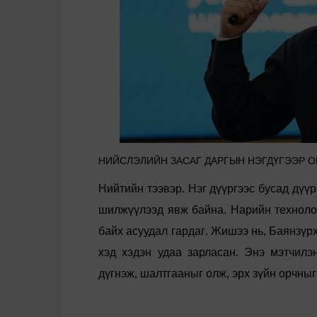
НИЙСЛЭЛИЙН ЗАСАГ ДАРГЫН НЭГДҮГЭЭР О
Н
ийтийн
тээвэр
.
Нэг
дүүргээс
бусад
дүүр
шилжүүлээд
явж
байна
.
Нарийн
техноло
байх
асуудал
гардаг
.
Жишээ
нь
,
Баянзүр
хэд
хэдэн
удаа
зарласан
.
Энэ
мэтчилэ
дүгнэж
,
шалтгааныг
олж
,
эрх
зүйн
орчныг