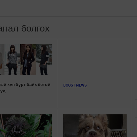
анал болгох
тэй хүн бүрт байх ёстой
BOOST NEWS
ууд