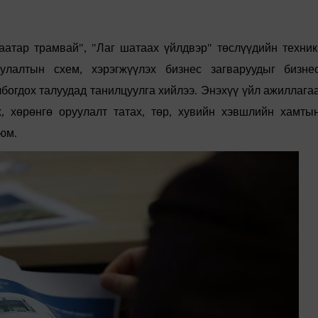
аатар
трамвай
", "
Лаг
шатаах
үйлдвэр
"
төслүүдийн
техник
уулалтын
схем
,
хэрэгжүүлэх
бизнес
загваруудыг
бизне
лбогдох
талуудад
танилцуул
га
хийлээ
.
Энэхүү
үйл
ажиллага
х
,
хөрөнгө
оруулалт
татах
,
төр
,
хувийн
хэвшлийн
хамты
юм
.