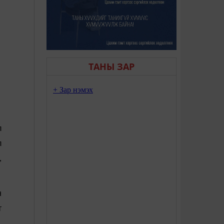
ТАНЫ ЗАР
л
л
,
н
т
,