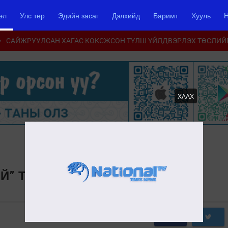
эл
Улс төр
Эдийн засаг
Дэлхийд
Баримт
Хууль
Н
САЙЖРУУЛСАН ХАГАС КОКСЖСОН ТҮЛШ ҮЙЛДВЭРЛЭХ ТӨСЛИЙ
ХААХ
Й” ТӨСӨЛ ХОЁР ЧИГЛЭЛД
0