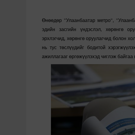
Өнөөдөр
"
Улаанбаатар
метро
", "
Улаанб
эдийн
засгийн
үндэслэл
,
хөрөнгө
ор
эрхлэгчид
,
хөрөнгө
оруулагчид
болон
хо
нь
тус
төслүүдийг
бодитой
хэрэгжүүлэ
ажиллагааг
өргөжүүлэхэд
чиглэж
байгаа