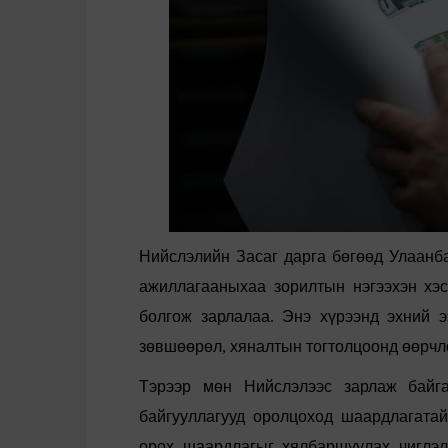
Нийслэлийн
Засаг
дарга
бөгөөд
Улаанб
ажиллагааныхаа
зорилтын
нэгээхэн
хэс
болгож
зарла
лаа
.
Энэ
хүрээнд
эхний
э
зөвшөөрөл
,
хяналтын
тогтолцоонд
өөрчл
Тэрээр
мөн
Нийслэлээс
зарлаж
байг
байгууллагууд
оролцоход
шаардлагатай
орох
шаардлагыг
хялбаршуулах
чиглэ