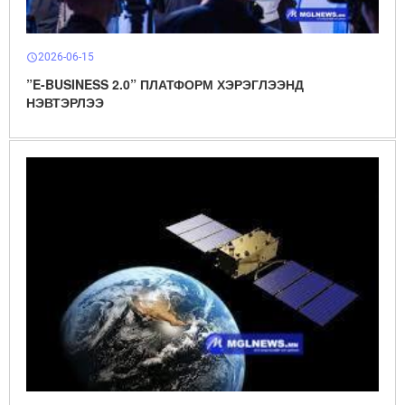
2026-06-15
schedule
”E-BUSINESS 2.0” ПЛАТФОРМ ХЭРЭГЛЭЭНД
НЭВТЭРЛЭЭ