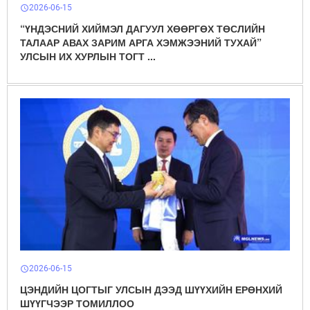
2026-06-15
schedule
“ҮНДЭСНИЙ ХИЙМЭЛ ДАГУУЛ ХӨӨРГӨХ ТӨСЛИЙН
ТАЛААР АВАХ ЗАРИМ АРГА ХЭМЖЭЭНИЙ ТУХАЙ”
УЛСЫН ИХ ХУРЛЫН ТОГТ ...
2026-06-15
schedule
ЦЭНДИЙН ЦОГТЫГ УЛСЫН ДЭЭД ШҮҮХИЙН ЕРӨНХИЙ
ШҮҮГЧЭЭР ТОМИЛЛОО