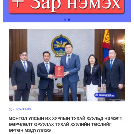
2026-03-09
schedule
МОНГОЛ УЛСЫН ИХ ХУРЛЫН ТУХАЙ ХУУЛЬД НЭМЭЛТ,
ӨӨРЧЛӨЛТ ОРУУЛАХ ТУХАЙ ХУУЛИЙН ТӨСЛИЙГ
ӨРГӨН МЭДҮҮЛЛЭЭ