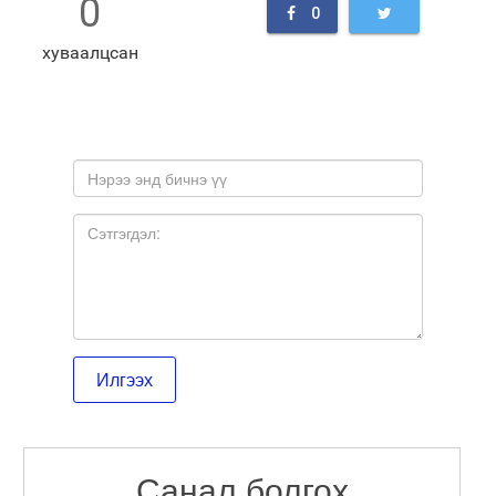
0
0
хуваалцсан
Санал болгох