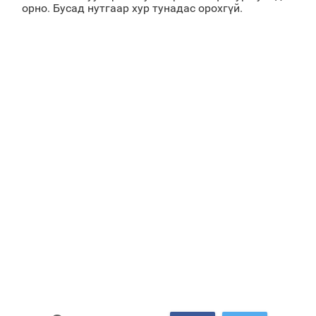
орно. Бусад нутгаар хур тунадас орохгүй.