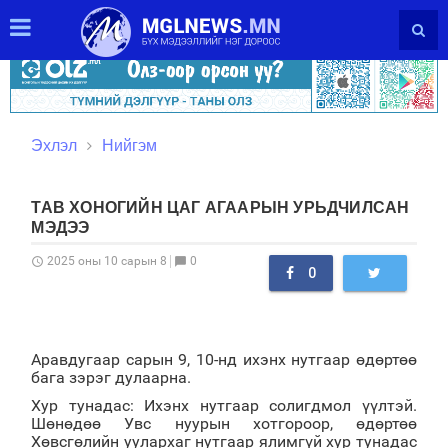
Эхлэл
Нийгэм
ТАВ ХОНОГИЙН ЦАГ АГААРЫН УРЬДЧИЛСАН
МЭДЭЭ
0
2025 оны 10 сарын 8
schedule
chat_bubble
0
Аравдугаар сарын 9, 10-нд ихэнх нутгаар өдөртөө
бага зэрэг дулаарна.
Хур тунадас: Ихэнх нутгаар солигдмол үүлтэй.
Шөнөдөө Увс нуурын хотгороор, өдөртөө
Хөвсгөлийн уулархаг нутгаар ялимгүй хур тунадас