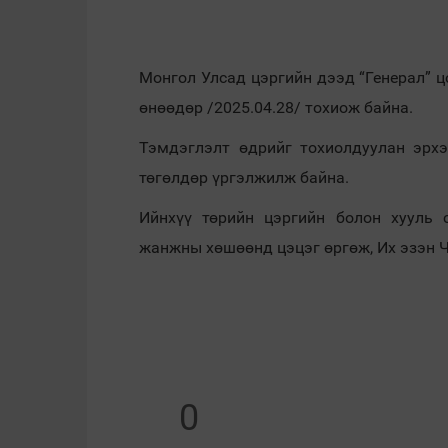
Монгол Улсад цэргийн дээд “Генерал” ц
өнөөдөр /2025.04.28/ тохиож байна.
Тэмдэглэлт өдрийг тохиолдуулан эрхэ
төгөлдөр үргэлжилж байна.
Ийнхүү төрийн цэргийн болон хууль 
жанжны хөшөөнд цэцэг өргөж, Их эзэн Ч
0