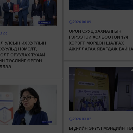
2026-06-09
schedule
ОРОН СУУЦ ЗАХИАЛГЫН
03-09
ГЭРЭЭТЭЙ ХОЛБООТОЙ 174
Л УЛСЫН ИХ ХУРЛЫН
ХЭРЭГТ МӨРДӨН ШАЛГАХ
 ХУУЛЬД НЭМЭЛТ,
АЖИЛЛАГАА ЯВАГДАЖ БАЙН
ӨЛТ ОРУУЛАХ ТУХАЙ
ЙН ТӨСЛИЙГ ӨРГӨН
ЛЛЭЭ
2026-03-02
schedule
БГД-ИЙН ЭРҮҮЛ МЭНДИЙН ТӨ