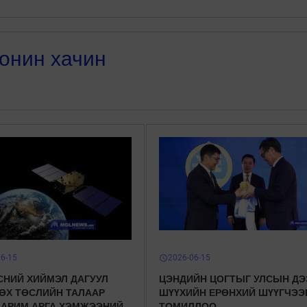
онин хачин
06-15
2026-06-15
schedule
СНИЙ ХИЙМЭЛ ДАГУУЛ
ЦЭНДИЙН ЦОГТЫГ УЛСЫН ДЭ
ӨХ ТӨСЛИЙН ТАЛААР
ШҮҮХИЙН ЕРӨНХИЙ ШҮҮГЧЭЭ
ЗАРИМ АРГА ХЭМЖЭЭНИЙ
ТОМИЛЛОО