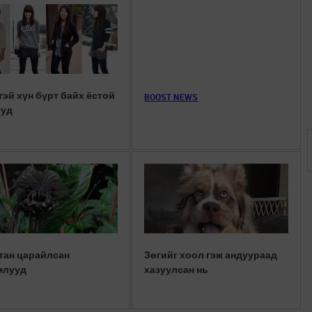
тэй хүн бүрт байх ёстой
BOOST NEWS
ууд
тан царайлсан
Зөгийг хоол гэж андуураад
млууд
хазуулсан нь