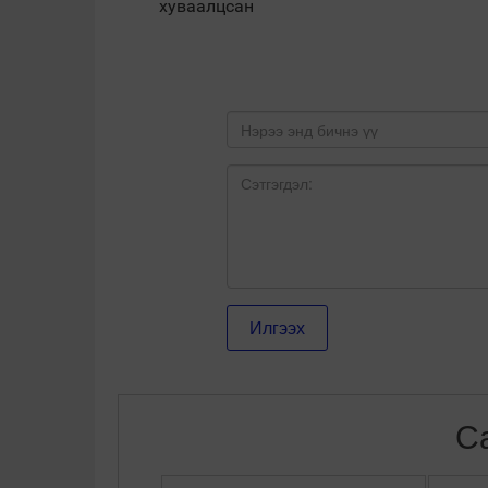
хуваалцсан
С