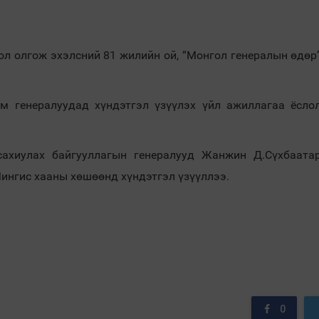
ол олгож эхэлсний 81 жилийн ой, “Монгол генералын өдөр
м генералуудад хүндэтгэл үзүүлэх үйл ажиллагаа ёсло
сахиулах байгууллагын генералууд Жанжин Д.Сүхбаата
ингис хааны хөшөөнд хүндэтгэл үзүүллээ.
0