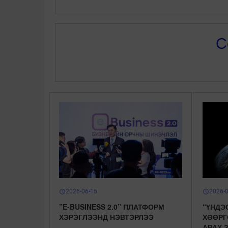
С
2026-06-15
2026-
schedule
schedule
”E-BUSINESS 2.0” ПЛАТФОРМ
“ҮНДЭ
ХЭРЭГЛЭЭНД НЭВТЭРЛЭЭ
ХӨӨРГ
АВАХ 