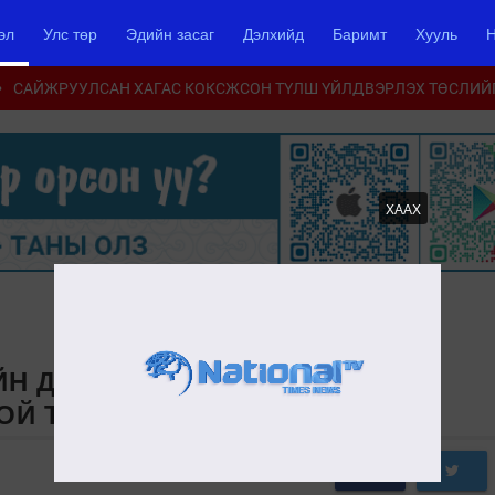
эл
Улс төр
Эдийн засаг
Дэлхийд
Баримт
Хууль
Н
САЙЖРУУЛСАН ХАГАС КОКСЖСОН ТҮЛШ ҮЙЛДВЭРЛЭХ ТӨСЛИЙ
ХААХ
ЙН ДЭЭД ГЕНЕРАЛ ЦОЛ ОЛГОЖ
 ОЙ ТОХИОЖ БАЙНА
0