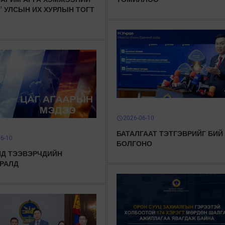
” УЛСЫН ИХ ХУРЛЫН ТОГТ
2026-06-10
schedule
БАТАЛГААТ ТЭТГЭВРИЙГ БИЙ
06-10
БОЛГОНО
Д ТЭЭВЭРЧДИЙН
РАЛД