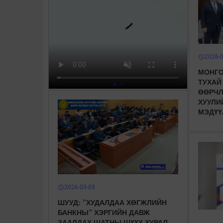
2026-
schedule
МОНГО
ТУХАЙ
ӨӨРЧЛ
ХУУЛИ
МЭДҮҮ
2026-03-03
schedule
ШУУД: ”ХУДАЛДАА ХӨГЖЛИЙН
БАНКНЫ” ХЭРГИЙН ДАВЖ
ЗААЛДАХ ШАТНЫ ШҮҮХ ХУРАЛ