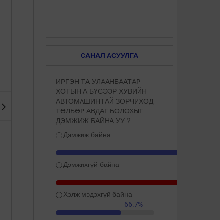
САНАЛ АСУУЛГА
Сүүнд ширхэг ёотон хийж
Дэлхийн хамгийн цэнгэг
хөөрүүлбэл түлэгдэхгүй ба
устай өвөрмөц газрууд
ИРГЭН ТА УЛААНБААТАР
...
ХОТЫН А БҮСЭЭР ХУВИЙН
АВТОМАШИНТАЙ ЗОРЧИХОД
ТӨЛБӨР АВДАГ БОЛОХЫГ
ДЭМЖИЖ БАЙНА УУ ?
Дэмжиж байна
Дэмжихгүй байна
Америкт сав шилжүүлэн
Дэлхийн хамгийн ер бусын
суулгуулсан эмэгтэй
15 шөл
Хэлж мэдэхгүй байна
нярайлжэ ...
66.7%