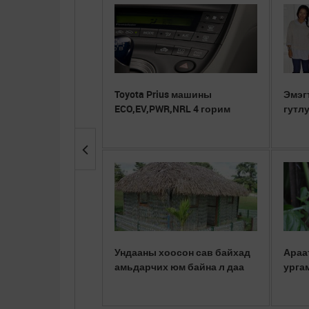
Toyota Prius машины
Эмэг
ECO,EV,PWR,NRL 4 горим
гутл
Ундааны хоосон сав байхад
Араа
амьдарчих юм байна л даа
урга