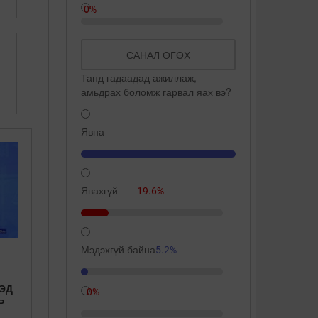
0%
САНАЛ ӨГӨХ
Танд гадаадад ажиллаж,
амьдрах боломж гарвал яах вэ?
Явна
109.3%
Явахгүй
19.6%
Мэдэхгүй байна
5.2%
ЭД
0%
Р