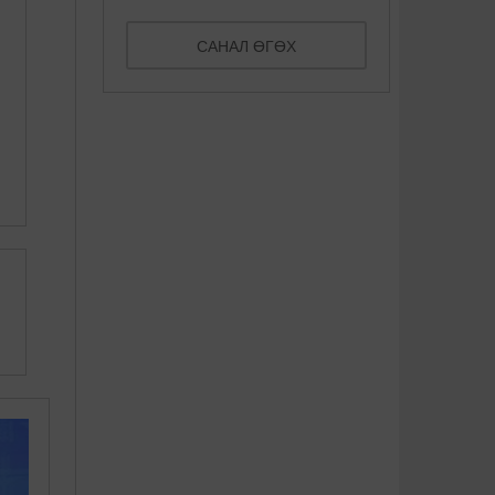
САНАЛ ӨГӨХ
Америкт сав шилжүүлэн
Дэлхийн хамгийн ер бусын
суулгуулсан эмэгтэй
15 шөл
нярайлжэ ...