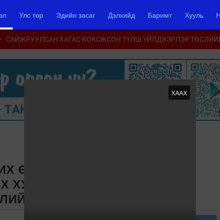
эл
Улс төр
Эдийн засаг
Дэлхийд
Баримт
Хууль
Н
САЙЖРУУЛСАН ХАГАС КОКСЖСОН ТҮЛШ ҮЙЛДВЭРЛЭХ ТӨСЛИЙ
ХААХ
 ИХ ӨГӨГДӨЛД СУУРИЛСАН
АХ ХУУЛЬД НЭМЭЛТ ӨӨРЧЛӨЛТ
ЛИЙГ УИХ-Д ӨРГӨН МЭДҮҮЛНЭ