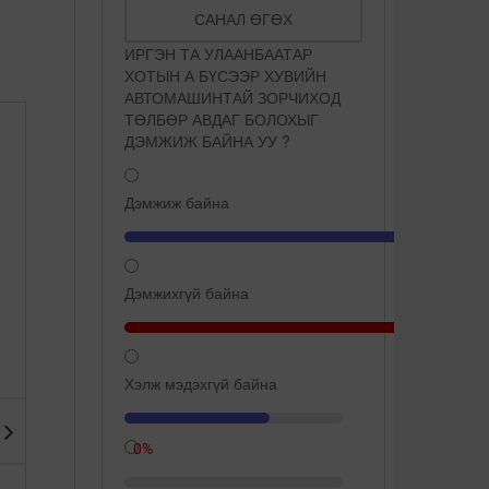
САНАЛ ӨГӨХ
ИРГЭН ТА УЛААНБААТАР
ХОТЫН А БҮСЭЭР ХУВИЙН
АВТОМАШИНТАЙ ЗОРЧИХОД
ТӨЛБӨР АВДАГ БОЛОХЫГ
ДЭМЖИЖ БАЙНА УУ ?
Дэмжиж байна
Дэмжихгүй байна
Сүүнд ширхэг ёотон хийж
Дэлхийн хамгийн цэнгэг
хөөрүүлбэл түлэгдэхгүй ба
устай өвөрмөц газрууд
Хэлж мэдэхгүй байна
66.7%
...
0%