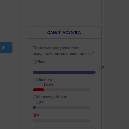
САНАЛ АСУУЛГА
Танд гадаадад ажиллаж,
амьдрах боломж гарвал яах вэ?
Явна
109.3%
Явахгүй
19.6%
Мэдэхгүй байна
5.2%
0%