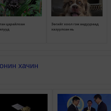
тан царайлсан
Зөгийг хоол гэж андуураад
млууд
хазуулсан нь
онин хачин