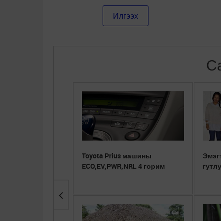
С
Toyota Prius машины
Эмэг
ECO,EV,PWR,NRL 4 горим
гутл