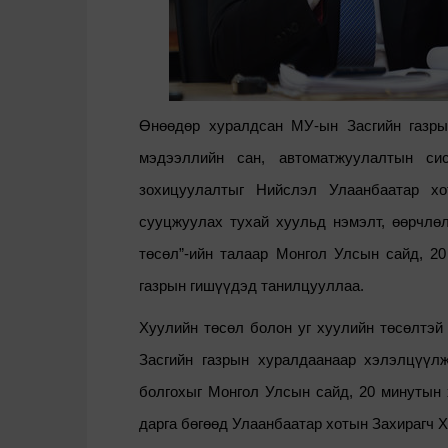
Өнөөдөр хуралдсан МУ-ын Засгийн газры
мэдээллийн сан, автоматжуулалтын сис
зохицуулалтыг Нийслэл Улаанбаатар хо
сууцжуулах тухай хуульд нэмэлт, өөрчлөл
төсөл”-
ийн
талаар Монгол Улсын сайд, 20
газрын гишүүдэд танилцууллаа.
Х
уулийн төсөл болон уг хуулийн төсөлтэй
Засгийн газрын хуралдаанаар хэлэлцүү
болгохыг Монгол Улсын сайд, 20 минутын 
дарга бөгөөд Улаанбаатар хотын
З
аxирагч 