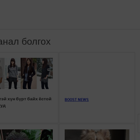
анал болгох
тэй хүн бүрт байх ёстой
BOOST NEWS
ууд