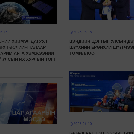
06-15
2026-06-15
schedule
СНИЙ ХИЙМЭЛ ДАГУУЛ
ЦЭНДИЙН ЦОГТЫГ УЛСЫН ДЭ
ӨХ ТӨСЛИЙН ТАЛААР
ШҮҮХИЙН ЕРӨНХИЙ ШҮҮГЧЭЭ
ЗАРИМ АРГА ХЭМЖЭЭНИЙ
ТОМИЛЛОО
” УЛСЫН ИХ ХУРЛЫН ТОГТ
2026-06-10
schedule
БАТАЛГААТ ТЭТГЭВРИЙГ БИЙ