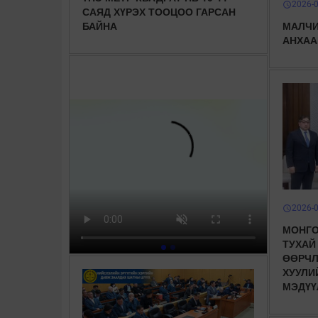
2026-
schedule
САЯД ХҮРЭХ ТООЦОО ГАРСАН
БАЙНА
МАЛЧИ
АНХАА
2026-
schedule
МОНГО
ТУХАЙ
ӨӨРЧЛ
ХУУЛИ
МЭДҮҮ