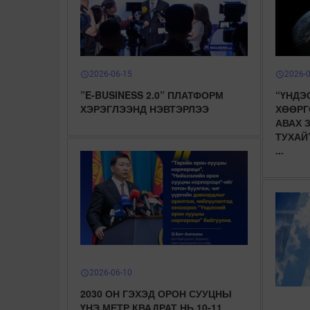
2026-06-15
2026-
schedule
schedule
”E-BUSINESS 2.0” ПЛАТФОРМ
“ҮНДЭ
ХЭРЭГЛЭЭНД НЭВТЭРЛЭЭ
ХӨӨРГ
АВАХ 
ТУХАЙ
...
2026-06-10
schedule
2030 ОН ГЭХЭД ОРОН СУУЦНЫ
ҮНЭ МЕТР КВАДРАТ НЬ 10-11