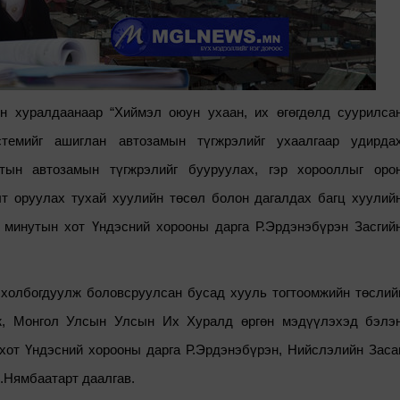
н хуралдаанаар “Хиймэл оюун ухаан, их өгөгдөлд суурилса
темийг ашиглан автозамын түгжрэлийг ухаалгаар удирда
тын автозамын түгжрэлийг бууруулах, гэр хорооллыг оро
т оруулах тухай хуулийн төсөл болон дагалдах багц хуулий
 минутын хот Үндэсний хорооны дарга Р.Эрдэнэбүрэн
Засгий
 холбогдуул
ж
боловсруулсан бусад хууль тогтоомжийн төслий
лж, Монгол Улсын Улсын Их Хуралд өргөн мэдүүлэхэд бэлэ
хот Үндэсний хорооны дарга Р.Эрдэнэбүрэн,
Н
ийслэлийн
З
аса
Х.Нямбаатарт даалгав
.