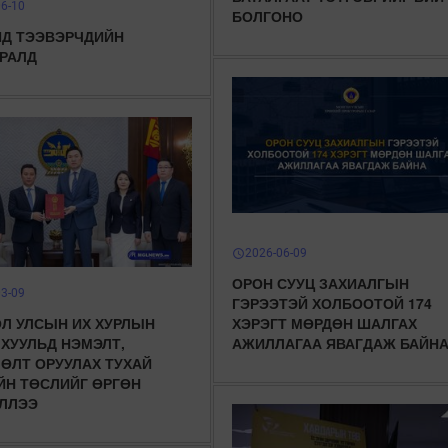
06-10
БОЛГОНО
Д ТЭЭВЭРЧДИЙН
РАЛД
2026-06-09
schedule
ОРОН СУУЦ ЗАХИАЛГЫН
03-09
ГЭРЭЭТЭЙ ХОЛБООТОЙ 174
Л УЛСЫН ИХ ХУРЛЫН
ХЭРЭГТ МӨРДӨН ШАЛГАХ
 ХУУЛЬД НЭМЭЛТ,
АЖИЛЛАГАА ЯВАГДАЖ БАЙН
ӨЛТ ОРУУЛАХ ТУХАЙ
ЙН ТӨСЛИЙГ ӨРГӨН
ЛЛЭЭ