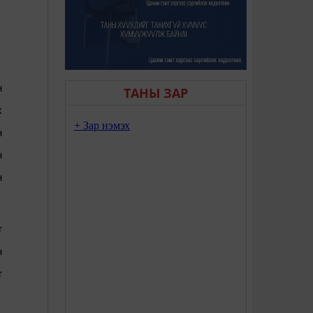
н
ТАНЫ ЗАР
х
н
н
н
г
н
г