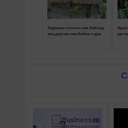
Ундааны хоосон сав байхад
Араа
амьдарчих юм байна л даа
урга
С