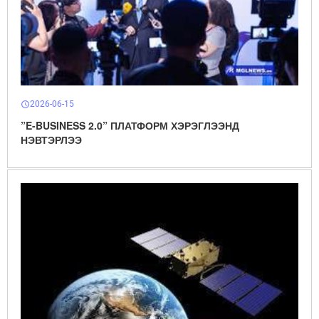
2026-06-15
schedule
”E-BUSINESS 2.0” ПЛАТФОРМ ХЭРЭГЛЭЭНД
НЭВТЭРЛЭЭ