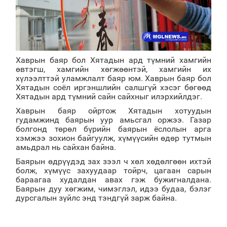
Хаврын баяр бол Хятадын ард түмний хамгийн
өвтэгш, хамгийн хөгжөөнтэй, хамгийн их
хүлээлттэй уламжлалт баяр юм. Хаврын баяр бол
Хятадын соёл иргэншлийн салшгүй хэсэг бөгөөд
Хятадын ард түмний сайн сайхныг илэрхийлдэг.
Хаврын баяр ойртож Хятадын хотуудын
гудамжинд баярын уур амьсгал оржээ. Газар
болгонд төрөл бүрийн баярын ёслолын арга
хэмжээ зохион байгуулж, хүмүүсийн өдөр тутмын
амьдрал нь сайхан байна.
Баярын өдрүүдэд зах зээл ч хөл хөдөлгөөн ихтэй
болж, хүмүүс захуудаар тойрч, цагаан сарын
бараагаа худалдан авах гэж бужигналдана.
Баярын дуу хөгжим, чимэглэл, идээ будаа, бэлэг
дурсгалын зүйлс энд тэндгүй зарж байна.