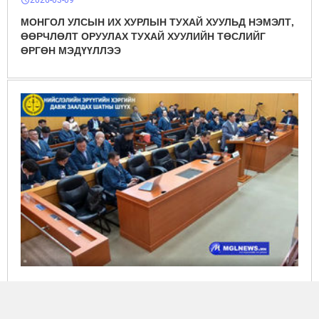
schedule
МОНГОЛ УЛСЫН ИХ ХУРЛЫН ТУХАЙ ХУУЛЬД НЭМЭЛТ,
ӨӨРЧЛӨЛТ ОРУУЛАХ ТУХАЙ ХУУЛИЙН ТӨСЛИЙГ
ӨРГӨН МЭДҮҮЛЛЭЭ
2026-03-03
schedule
ШУУД: ”ХУДАЛДАА ХӨГЖЛИЙН БАНКНЫ” ХЭРГИЙН