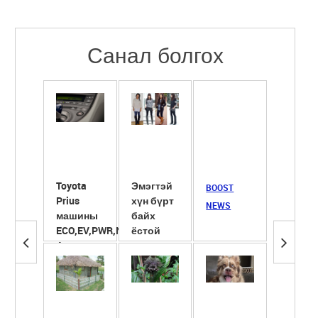
Санал болгох
Toyota
Эмэгтэй
Сүүнд
BOOST
Prius
хүн бүрт
ширхэг
NEWS
машины
байх
ёотон
ECO,EV,PWR,NRL
ёстой
хийж
4 горим
гутлууд
хөөрүү
түлэгд
ба ...