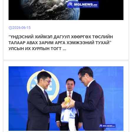
2026-06-15
schedule
“ҮНДЭСНИЙ ХИЙМЭЛ ДАГУУЛ ХӨӨРГӨХ ТӨСЛИЙН
ТАЛААР АВАХ ЗАРИМ АРГА ХЭМЖЭЭНИЙ ТУХАЙ”
УЛСЫН ИХ ХУРЛЫН ТОГТ ...