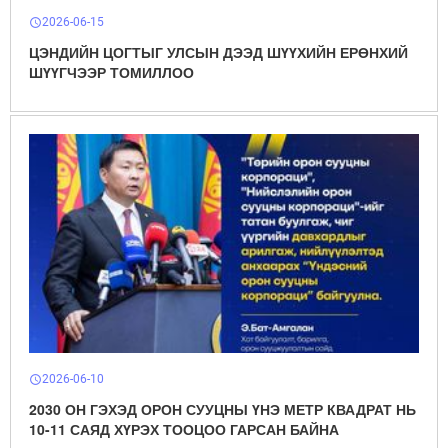
2026-06-15
schedule
ЦЭНДИЙН ЦОГТЫГ УЛСЫН ДЭЭД ШҮҮХИЙН ЕРӨНХИЙ
ШҮҮГЧЭЭР ТОМИЛЛОО
2026-06-10
schedule
2030 ОН ГЭХЭД ОРОН СУУЦНЫ ҮНЭ МЕТР КВАДРАТ НЬ
10-11 САЯД ХҮРЭХ ТООЦОО ГАРСАН БАЙНА