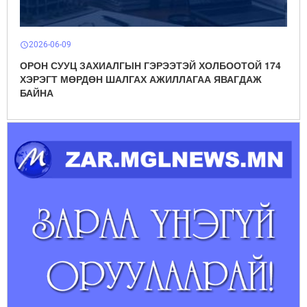
2026-06-09
schedule
ОРОН СУУЦ ЗАХИАЛГЫН ГЭРЭЭТЭЙ ХОЛБООТОЙ 174
ХЭРЭГТ МӨРДӨН ШАЛГАХ АЖИЛЛАГАА ЯВАГДАЖ
БАЙНА