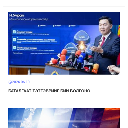
2026-06-10
schedule
БАТАЛГААТ ТЭТГЭВРИЙГ БИЙ БОЛГОНО