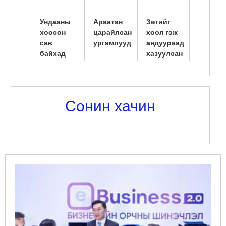
Ундааны
Араатан
Зөгийг
Америк
хоосон
царайлсан
хоол гэж
сав
сав
ургамлууд
андуураад
шилжү
байхад
хазуулсан
суулгу
амьдарчих
нь
эмэгтэ
юм байна
нярайл
л даа
...
Сонин хачин