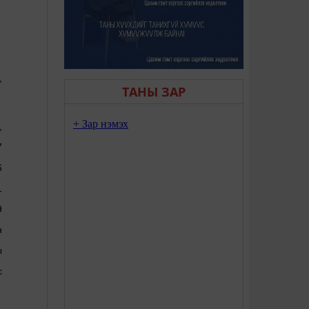
,
ТАНЫ ЗАР
,
7
6
1
9
н
ы
с