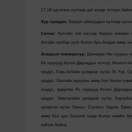
17,18-нд ихэнх нутгаар цаг агаар тогтуун байн
Хур тунадас:
Баруун аймгуудын нутгаар үүлшин
Салхи:
Нутгийн төв хэсгээр баруун өмнөөс б
Алтайн салбар уулс болон Арц богдын өвөр хо
Агаарын температур:
Шөнөдөө Увс нуурын хот
Их нуурууд болон Дархадын хотгор, Монгол-Алт
градус, Говь-Алтайн уулархаг нутаг, Эг, Үүр,
градус, Хангайн нурууны өвөр бэл болон говий
градус,
өдөртөө Их нуурууд болон Дархадын
градус, Хөвсгөлийн уулархаг нутаг, Хүрэнб
уулархаг нутаг, Орхон, Сэлэнгэ, Хараа, Ерө
өвөр бэл, цас багатай газар болон говийн бүс 
хүйтэн байна.