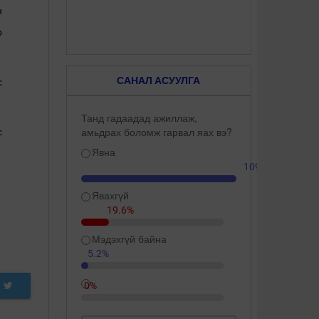
н
р
САНАЛ АСУУЛГА
с
Танд гадаадад ажиллаж,
амьдрах боломж гарвал яах вэ?
с
Явна
109.3%
Явахгүй
19.6%
Мэдэхгүй байна
5.2%
0%