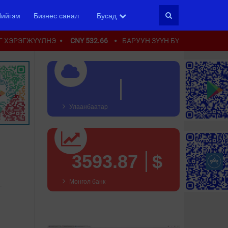
ийгэм
Бизнес санал
Бусад
Г ХЭРЭГЖҮҮЛНЭ
CNY 532.66
БАРУУН ЗҮҮН БҮСИЙН ШИНЭ
Улаанбаатар
3593.87
$
Монгол банк