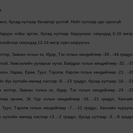
а.
э, бусад нутгаар багавтар үүлтэй. Нийт нутгаар цас орохгүй.
аруун хойш эргэж, бусад нутгаар баруунаас секундэд 5-10 метр
олойгоор секундэд 12-14 метр хүрч ширүүснэ.
гор, Завхан голын эх, Идэр, Тэс голын хөндийгөөр -39...-44 градус
ай, Хөвсгөлийн уулархаг нутаг, Байдраг голын хөндийгөөр -32...-3
 Орхон, Хараа, Ерөө, Туул, Тэрэлж, Хэрлэн голын хөндийгөөр -21…-2
н бүс нутгийн өмнөд хэсгээр -8...-13 градус, бусад нутгаар -16…-2
 хотгор, Завхан голын эх, Идэр, Тэс голын хөндийгөөр -24…-2
элчир орчим, Эг, Үүр голын хөндийгөөр -16…-21 градус, Хангай
ө, Туул, Тэрэлж голын хөндийгөөр -7…-12 градус, Хангайн нуруун
нутгийн өмнөд хэсгээр +3...-2 градус, бусад нутгаар -3...-8 граду