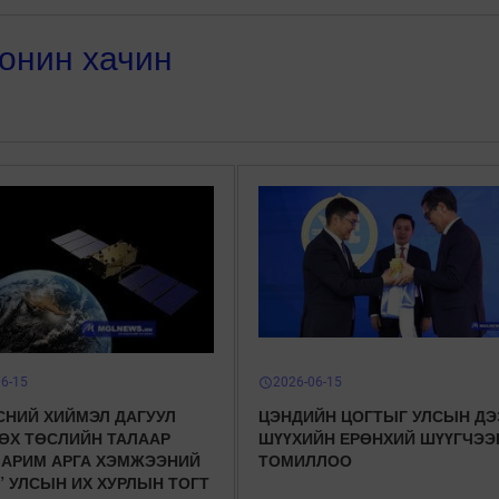
онин хачин
06-15
2026-06-15
schedule
СНИЙ ХИЙМЭЛ ДАГУУЛ
ЦЭНДИЙН ЦОГТЫГ УЛСЫН ДЭ
ӨХ ТӨСЛИЙН ТАЛААР
ШҮҮХИЙН ЕРӨНХИЙ ШҮҮГЧЭЭ
ЗАРИМ АРГА ХЭМЖЭЭНИЙ
ТОМИЛЛОО
” УЛСЫН ИХ ХУРЛЫН ТОГТ