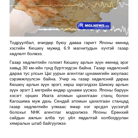
Тодруулбал, өчигдөр буюу даваа гаригт Японы өмнөд
хэсгийн Кюшюү мужид 6.9 магнитудын хүчтэй газар
хөдлөлт болжээ.
Газар хөдлөлтийн голомт Кюшюү арлын зүүн өмнөд эрэг
хавьд 30 км-ийн гүнд бүртгэгдсэн байна. Газар хөдөлсний
дараа тус улсын Цаг уурын агентлаг цунамигийн аюулаас
сэрэмжлүүлсэн байна. Учир нь газар хөдөлсний дараа
Кюшюү арлын зүүн эрэгт, хөрш зэргэлдээх Шикокү арлын
зүүн эрэгт 1 метрийн өндөр цунами үүсжээ. Японы баруун
хэсэгт орших Иката атомын цахилгаан станц болон
Кагошима муж дахь Сендай атомын цахилгаан станцад
газар хөдлөлтийн улмаас ямар нэг эрсдэл үүсээгүй
болохыг NHK агентлаг мэдээлжээ. Японы Ерөнхий
сайдын ажлын алба тус үйл явдалтай холбогдуулан
хямралын штаб байгуулжээ.