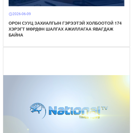
2026-06-09
schedule
ОРОН СУУЦ ЗАХИАЛГЫН ГЭРЭЭТЭЙ ХОЛБООТОЙ 174
ХЭРЭГТ МӨРДӨН ШАЛГАХ АЖИЛЛАГАА ЯВАГДАЖ
БАЙНА