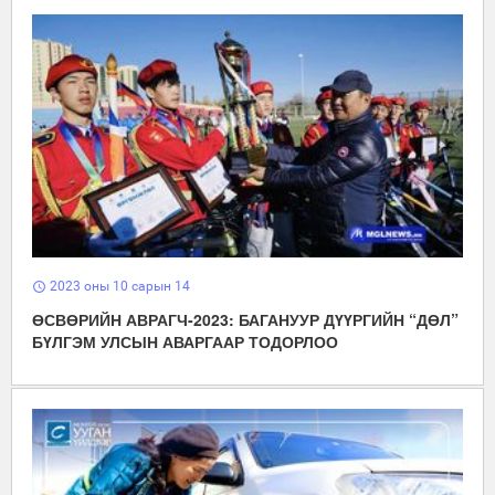
2023 оны 10 сарын 14
schedule
ӨСВӨРИЙН АВРАГЧ-2023: БАГАНУУР ДҮҮРГИЙН “ДӨЛ”
БҮЛГЭМ УЛСЫН АВАРГААР ТОДОРЛОО