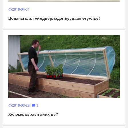
2018-04-01
schedule
Цонхны шил үйлдвэрлэдэг нууцаас өгүүлье!
2018-03-28
3
schedule
chat_bubble
Хүлэмж хэрхэн хийх вэ?