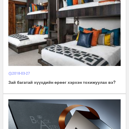
2018-03-27
schedule
Зай багатай хүүхдийн өрөөг хэрхэн тохижуулах вэ?