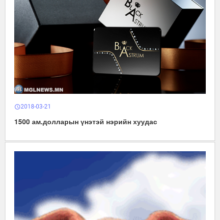
2018-03-21
schedule
1500 ам.долларын үнэтэй нэрийн хуудас