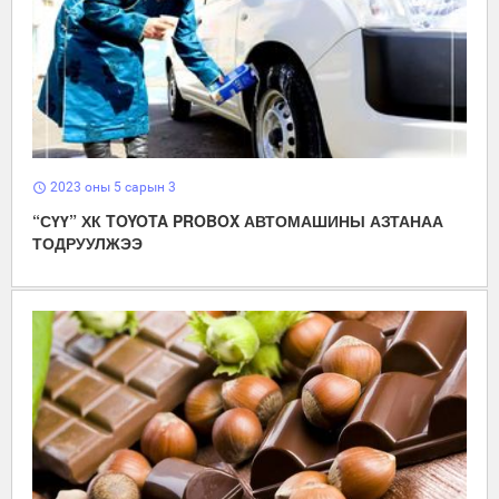
2023 оны 5 сарын 3
schedule
“СҮҮ” ХК TOYOTA PROBOX АВТОМАШИНЫ АЗТАНАА
ТОДРУУЛЖЭЭ