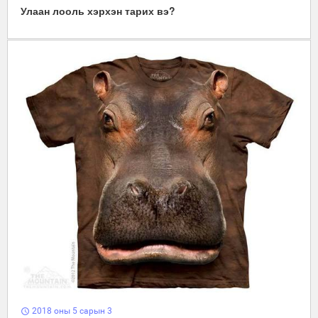
Улаан лооль хэрхэн тарих вэ?
2018 оны 5 сарын 3
schedule