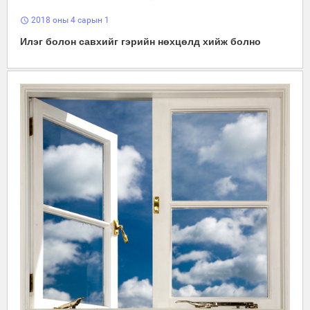
2018 оны 4 сарын 1
schedule
Илэг болон савхийг гэрийн нөхцөлд хийж болно