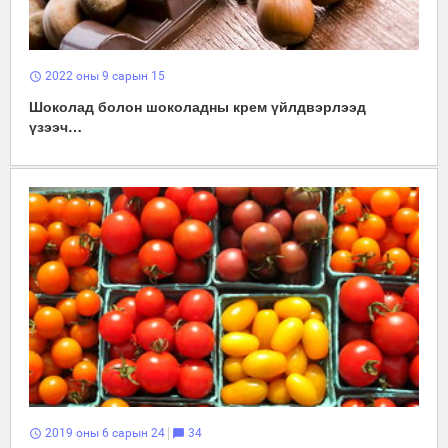
2022 оны 9 сарын 15
schedule
Шоколад болон шоколадны крем үйлдвэрлээд
үзээч…
2019 оны 6 сарын 24
34
schedule
chat_bubble