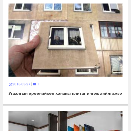
2018-03-27
1
schedule
chat_bubble
Угаалгын өрөөнийхөө хананы плитаг ингэж хийлгэжээ