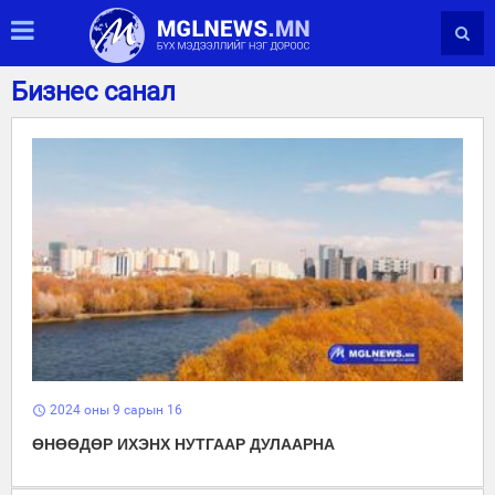
Бизнес санал
2024 оны 9 сарын 16
schedule
ӨНӨӨДӨР ИХЭНХ НУТГААР ДУЛААРНА