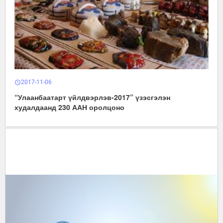
2017-11-06
schedule
“Улаанбаатарт үйлдвэрлэв-2017” үзэсгэлэн
худалдаанд 230 ААН оролцоно