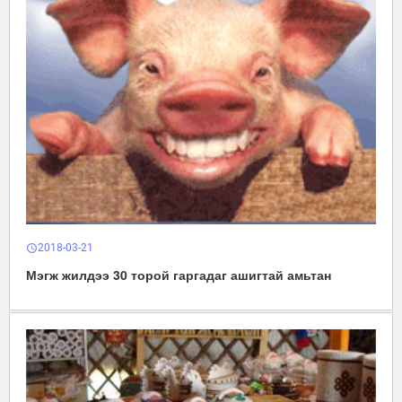
2018-03-21
schedule
Мэгж жилдээ 30 торой гаргадаг ашигтай амьтан