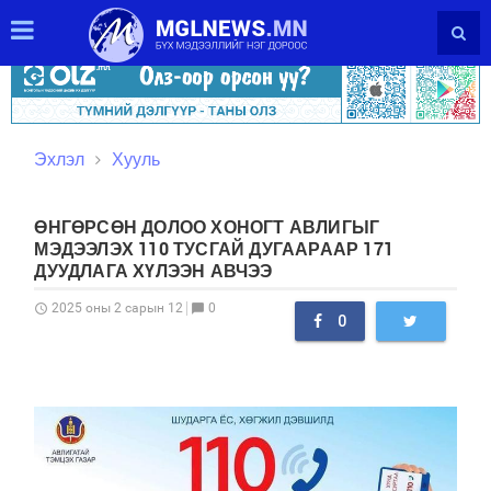
Эхлэл
Хууль
ӨНГӨРСӨН ДОЛОО ХОНОГТ АВЛИГЫГ
МЭДЭЭЛЭХ 110 ТУСГАЙ ДУГААРААР 171
ДУУДЛАГА ХҮЛЭЭН АВЧЭЭ
0
2025 оны 2 сарын 12
schedule
chat_bubble
0