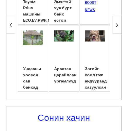
Toyota
Эмэгтэй
Сүүнд
BOOST
Prius
хүн бүрт
ширхэг
NEWS
машины
байх
ёотон
ECO,EV,PWR,NRL
ёстой
хийж
4 горим
гутлууд
хөөрүү
түлэгд
ба ...
Ундааны
Араатан
Зөгийг
Америк
хоосон
царайлсан
хоол гэж
сав
сав
ургамлууд
андуураад
шилжү
байхад
хазуулсан
суулгу
амьдарчих
нь
эмэгтэ
юм байна
нярайл
л даа
...
Сонин хачин