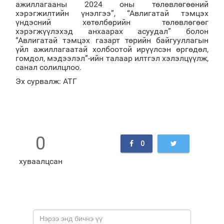
ажиллагааны 2024 оны төлөвлөгөөний
хэрэгжилтийн үнэлгээ”, “Авлигатай тэмцэх
үндэсний хөтөлбөрийн төлөвлөгөөг
хэрэгжүүлэхэд анхаарах асуудал” болон
“Авлигатай тэмцэх газарт төрийн байгууллагын
үйл ажиллагаатай холбоотой ирүүлсэн өргөдөл,
гомдол, мэдээлэл”-ийн талаар илтгэл хэлэлцүүлж,
санал солилцлоо.
Эх сурвалж: АТГ
0
0
хуваалцсан