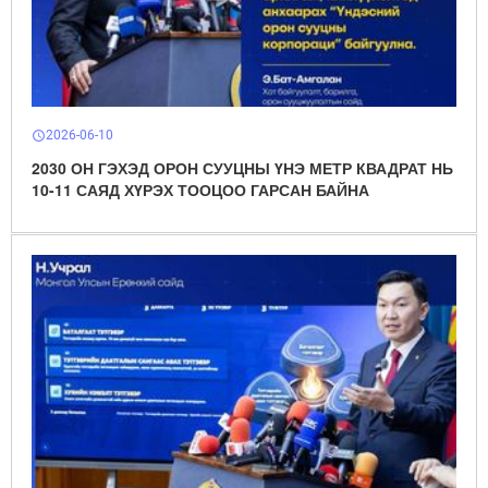
2026-06-10
schedule
2030 ОН ГЭХЭД ОРОН СУУЦНЫ ҮНЭ МЕТР КВАДРАТ НЬ
10-11 САЯД ХҮРЭХ ТООЦОО ГАРСАН БАЙНА