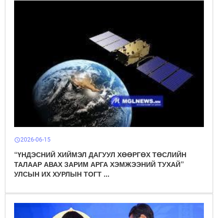
2026-06-15
schedule
“ҮНДЭСНИЙ ХИЙМЭЛ ДАГУУЛ ХӨӨРГӨХ ТӨСЛИЙН
ТАЛААР АВАХ ЗАРИМ АРГА ХЭМЖЭЭНИЙ ТУХАЙ”
УЛСЫН ИХ ХУРЛЫН ТОГТ ...