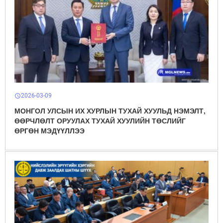
2026-03-09
schedule
МОНГОЛ УЛСЫН ИХ ХУРЛЫН ТУХАЙ ХУУЛЬД НЭМЭЛТ,
ӨӨРЧЛӨЛТ ОРУУЛАХ ТУХАЙ ХУУЛИЙН ТӨСЛИЙГ
ӨРГӨН МЭДҮҮЛЛЭЭ