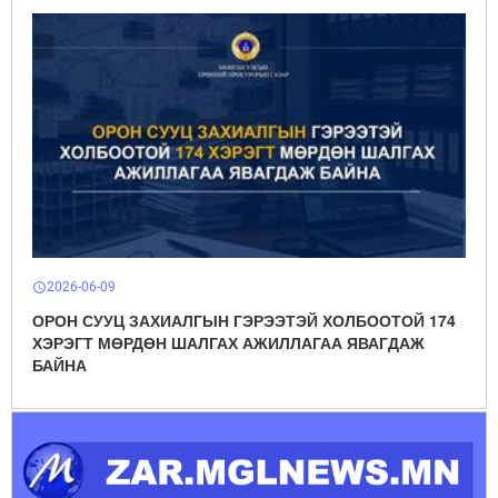
2026-06-09
schedule
ОРОН СУУЦ ЗАХИАЛГЫН ГЭРЭЭТЭЙ ХОЛБООТОЙ 174
ХЭРЭГТ МӨРДӨН ШАЛГАХ АЖИЛЛАГАА ЯВАГДАЖ
БАЙНА