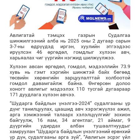
Авлигатай тэмцэх газрын Судалгаа
шинжилгээний алба нь 2025 оны 2 дугаар сарын
3-7-ны өдрүүдэд иргэн, хуулийн этгээдээс
ирүүлсэн 46 өргөдөл, гомдлыг хүлээн авч,
харьяалах чиг үүргийн нэгжид шилжүүлжээ.
Хүлээн авсан өргөдөл, гомдол, мэдээллийн 73.9
хувь нь гэмт хэргийн шинжтэй байх бөгөөд
төсвийн хөрөнгийн зарцуулалттай холбоотой
гомдол давамгайлж байна. Өнгөрсөн долоо
хоногт авлигыг мэдээлэх 110 тусгай дугаараар
171 дуудлага хүлээн авчээ.
“Шударга байдлын үнэлгээ-2024” судалгааны үр
дүнг танилцуулах, цаашид авч хэрэгжүүлэх ажил,
арга хэмжээний талаарх хэлэлцүүлгийг зохион
байгуулж, 16 яам, 34 агентлаг, 21 аймаг, 9
дүүргийн удирдах албан тушаалтнуудыг
хамруулан “Шударга байдлын үнэлгээний ерөнхий
үр дүн, судалгааны арга зүй”, “Авлигын эсрэг үйл