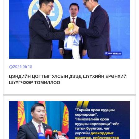
2026-06-15
schedule
ЦЭНДИЙН ЦОГТЫГ УЛСЫН ДЭЭД ШҮҮХИЙН ЕРӨНХИЙ
ШҮҮГЧЭЭР ТОМИЛЛОО