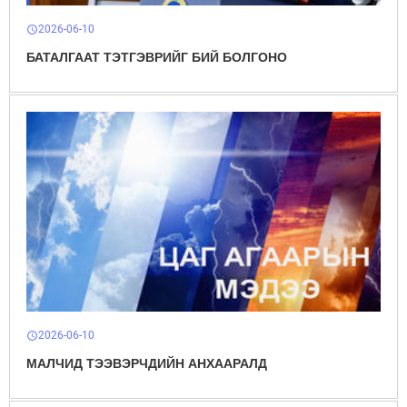
2026-06-10
schedule
БАТАЛГААТ ТЭТГЭВРИЙГ БИЙ БОЛГОНО
2026-06-10
schedule
МАЛЧИД ТЭЭВЭРЧДИЙН АНХААРАЛД